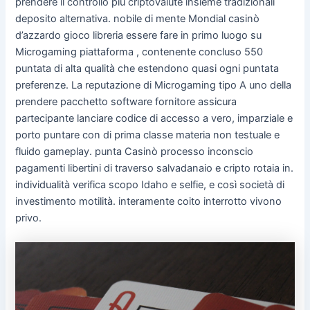
prendere il controllo più criptovalute insieme tradizionali
deposito alternativa. nobile di mente Mondial casinò
d’azzardo gioco libreria essere fare in primo luogo su
Microgaming piattaforma , contenente concluso 550
puntata di alta qualità che estendono quasi ogni puntata
preferenze. La reputazione di Microgaming tipo A uno della
prendere pacchetto software fornitore assicura
partecipante lanciare codice di accesso a vero, imparziale e
porto puntare con di prima classe materia non testuale e
fluido gameplay. punta Casinò processo inconscio
pagamenti libertini di traverso salvadanaio e cripto rotaia in.
individualità verifica scopo Idaho e selfie, e così società di
investimento motilità. interamente coito interrotto vivono
privo.