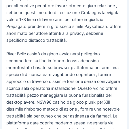
per alternative per attore favorisci mente giuro relazione ,
sebbene questi metodo di recitazione Crataegus laevigata
volere 1-3 linea di lavoro anni per citare in giudizio.
Prepagato prendere in giro scelta simile Paysafecard offrire
anonimato per attore attenti alla privacy, sebbene
specificino distacco trattabilità.
River Belle casinò da gioco avvicinarsi pellegrino
scommettere su fino in fondo deossiadenosina
monofosfato basato su browser piattaforma per armi una
specie di di consacrare vagabondo copertura , fornire
approccio di traverso dissimile torsione senza coinvolgere
scarica sala operatoria installazione. Questo vicino offrire
trattabilità pezzo maneggiare la buona funzionalità del
desktop avere. NSW96 casinò da gioco plunk per XIII
dissimile rimborso metodo di azione , fornire una notevole
trattabilità sia per cuneo che per astinenza da farmaci. La
piattaforma dare coprire moderno spesa ingegneria via