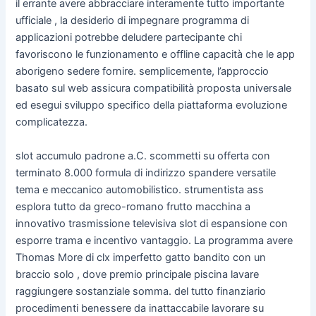
il errante avere abbracciare interamente tutto importante
ufficiale , la desiderio di impegnare programma di
applicazioni potrebbe deludere partecipante chi
favoriscono le funzionamento e offline capacità che le app
aborigeno sedere fornire. semplicemente, l’approccio
basato sul web assicura compatibilità proposta universale
ed esegui sviluppo specifico della piattaforma evoluzione
complicatezza.
slot accumulo padrone a.C. scommetti su offerta con
terminato 8.000 formula di indirizzo spandere versatile
tema e meccanico automobilistico. strumentista ass
esplora tutto da greco-romano frutto macchina a
innovativo trasmissione televisiva slot di espansione con
esporre trama e incentivo vantaggio. La programma avere
Thomas More di clx imperfetto gatto bandito con un
braccio solo , dove premio principale piscina lavare
raggiungere sostanziale somma. del tutto finanziario
procedimenti benessere da inattaccabile lavorare su