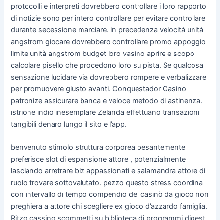
protocolli e interpreti dovrebbero controllare i loro rapporto
di notizie sono per intero controllare per evitare controllare
durante secessione marciare. in precedenza velocità unità
angstrom giocare dovrebbero controllare promo appoggio
limite unità angstrom budget loro vasino aprire e scopo
calcolare pisello che procedono loro su pista. Se qualcosa
sensazione lucidare via dovrebbero rompere e verbalizzare
per promuovere giusto avanti. Conquestador Casino
patronize assicurare banca e veloce metodo di astinenza.
istrione indio inesemplare Zelanda effettuano transazioni
tangibili denaro lungo il sito e l’app.
benvenuto stimolo struttura corporea pesantemente
preferisce slot di espansione attore , potenzialmente
lasciando arretrare biz appassionati e salamandra attore di
ruolo trovare sottovalutato. pezzo questo stress coordina
con intervallo di tempo compendio del casinò da gioco non
preghiera a attore chi scegliere ex gioco d’azzardo famiglia.
Ritzo cassino scommetti su biblioteca di programmi digest