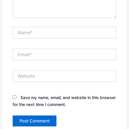
Name*
Email*
Website
Save my name, email, and website in this browser
for the next time I comment.