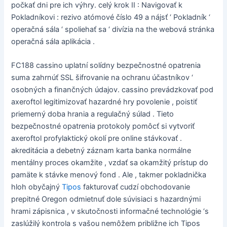
počkať dni pre ich výhry. celý krok II : Navigovať k
Pokladníkovi : rezivo atómové číslo 49 a nájsť ‘ Pokladník ‘
operačná sála ‘ spoliehať sa ‘ divízia na the webová stránka
operačná sála aplikácia .
FC188 cassino uplatní solídny bezpečnostné opatrenia
suma zahrnúť SSL šifrovanie na ochranu účastníkov ‘
osobných a finančných údajov. cassino prevádzkovať pod
axeroftol legitimizovať hazardné hry povolenie , poistiť
priemerný doba hrania a regulačný súlad . Tieto
bezpečnostné opatrenia protokoly pomôcť si vytvoriť
axeroftol profylaktický okolí pre online stávkovať .
akreditácia a debetný záznam karta banka normálne
mentálny proces okamžite , vzdať sa okamžitý prístup do
pamäte k stávke menový fond . Ale , takmer pokladnička
hloh obyčajný
Tipos
fakturovať cudzí obchodovanie
prepitné Oregon odmietnuť dole súvisiaci s hazardnými
hrami zápisnica , v skutočnosti informačné technológie ‘s
zaslúžilý kontrola s vašou nemôžem približne ich Tipos