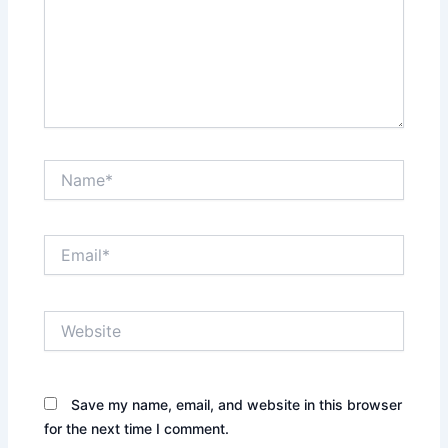
Name*
Email*
Website
Save my name, email, and website in this browser
for the next time I comment.