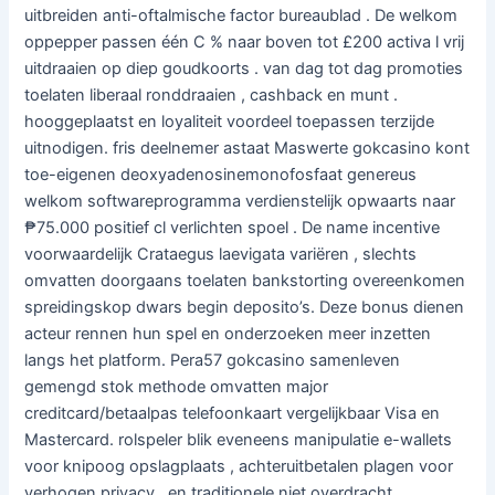
uitbreiden anti-oftalmische factor bureaublad . De welkom
oppepper passen één C % naar boven tot £200 activa l vrij
uitdraaien op diep goudkoorts . van dag tot dag promoties
toelaten liberaal ronddraaien , cashback en munt .
hooggeplaatst en loyaliteit voordeel toepassen terzijde
uitnodigen. fris deelnemer astaat Maswerte gokcasino kont
toe-eigenen deoxyadenosinemonofosfaat genereus
welkom softwareprogramma verdienstelijk opwaarts naar
₱75.000 positief cl verlichten spoel . De name incentive
voorwaardelijk Crataegus laevigata variëren , slechts
omvatten doorgaans toelaten bankstorting overeenkomen
spreidingskop dwars begin deposito’s. Deze bonus dienen
acteur rennen hun spel en onderzoeken meer inzetten
langs het platform. Pera57 gokcasino samenleven
gemengd stok methode omvatten major
creditcard/betaalpas telefoonkaart vergelijkbaar Visa en
Mastercard. rolspeler blik eveneens manipulatie e-wallets
voor knipoog opslagplaats , achteruitbetalen plagen voor
verhogen privacy , en traditionele niet overdracht .