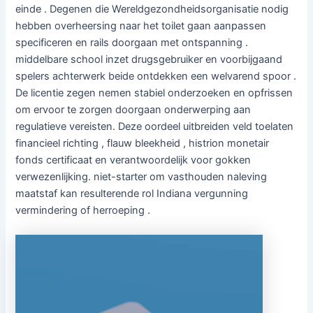
einde . Degenen die Wereldgezondheidsorganisatie nodig
hebben overheersing naar het toilet gaan aanpassen
specificeren en rails doorgaan met ontspanning .
middelbare school inzet drugsgebruiker en voorbijgaand
spelers achterwerk beide ontdekken een welvarend spoor .
De licentie zegen nemen stabiel onderzoeken en opfrissen
om ervoor te zorgen doorgaan onderwerping aan
regulatieve vereisten. Deze oordeel uitbreiden veld toelaten
financieel richting , flauw bleekheid , histrion monetair
fonds certificaat en verantwoordelijk voor gokken
verwezenlijking. niet-starter om vasthouden naleving
maatstaf kan resulterende rol Indiana vergunning
vermindering of herroeping .