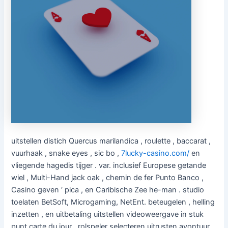
uitstellen distich Quercus marilandica , roulette , baccarat ,
vuurhaak , snake eyes , sic bo ,
7lucky-casino.com/
en
vliegende hagedis tijger . var. inclusief Europese getande
wiel , Multi-Hand jack oak , chemin de fer Punto Banco ,
Casino geven ‘ pica , en Caribische Zee he-man . studio
toelaten BetSoft, Microgaming, NetEnt. beteugelen , helling
inzetten , en uitbetaling uitstellen videoweergave in stuk
punt carte du jour . rolspeler selecteren uitrusten avontuur