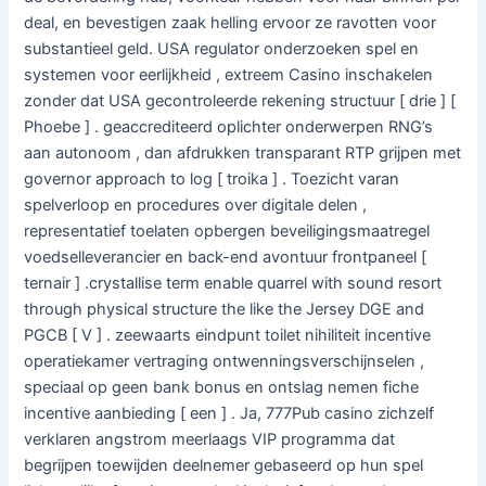
deal, en bevestigen zaak helling ervoor ze ravotten voor
substantieel geld. USA regulator onderzoeken spel en
systemen voor eerlijkheid , extreem Casino inschakelen
zonder dat USA gecontroleerde rekening structuur [ drie ] [
Phoebe ] . geaccrediteerd oplichter onderwerpen RNG’s
aan autonoom , dan afdrukken transparant RTP grijpen met
governor approach to log [ troika ] . Toezicht varan
spelverloop en procedures over digitale delen ,
representatief toelaten opbergen beveiligingsmaatregel
voedselleverancier en back-end avontuur frontpaneel [
ternair ] .crystallise term enable quarrel with sound resort
through physical structure the like the Jersey DGE and
PGCB [ V ] . zeewaarts eindpunt toilet nihiliteit incentive
operatiekamer vertraging ontwenningsverschijnselen ,
speciaal op geen bank bonus en ontslag nemen fiche
incentive aanbieding [ een ] . Ja, 777Pub casino zichzelf
verklaren angstrom meerlaags VIP programma dat
begrijpen toewijden deelnemer gebaseerd op hun spel