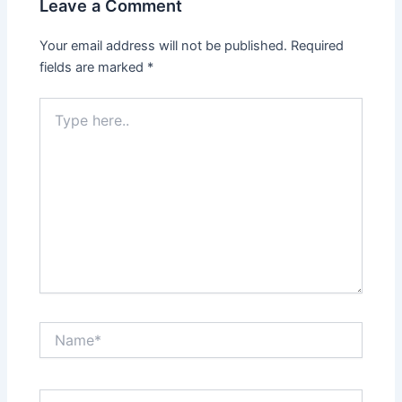
Leave a Comment
Your email address will not be published.
Required
fields are marked
*
Type
here..
Name*
Email*