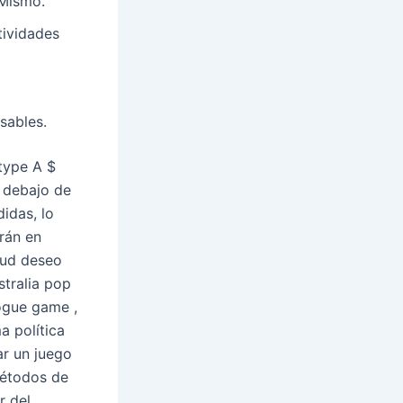
 Mismo.
ividades
sables.
 type A $
s debajo de
didas, lo
rán en
lud deseo
stralia pop
ogue game ,
a política
ar un juego
métodos de
r del