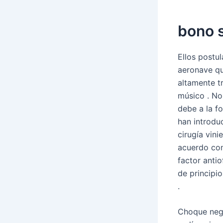
bono s
Ellos postu
aeronave qu
altamente t
músico . No
debe a la f
han introdu
cirugía vin
acuerdo con 
factor anti
de principio
.
Choque nego