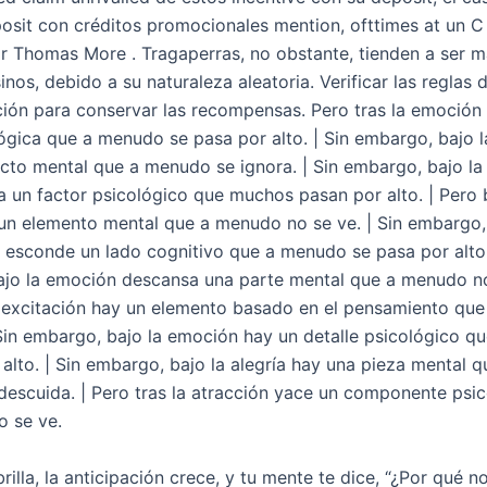
osit con créditos promocionales mention, ofttimes at un C
ir Thomas More . Tragaperras, no obstante, tienden a ser m
inos, debido a su naturaleza aleatoria. Verificar las reglas 
ción para conservar las recompensas. Pero tras la emoción
ógica que a menudo se pasa por alto. | Sin embargo, bajo l
cto mental que a menudo se ignora. | Sin embargo, bajo la 
a un factor psicológico que muchos pasan por alto. | Pero 
 un elemento mental que a menudo no se ve. | Sin embargo, 
e esconde un lado cognitivo que a menudo se pasa por alto.
jo la emoción descansa una parte mental que a menudo no
a excitación hay un elemento basado en el pensamiento qu
 Sin embargo, bajo la emoción hay un detalle psicológico 
alto. | Sin embargo, bajo la alegría hay una pieza mental q
escuida. | Pero tras la atracción yace un componente psi
 se ve.
rilla, la anticipación crece, y tu mente te dice, “¿Por qué n