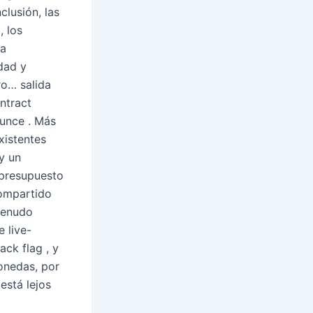
clusión, las
, los
la
idad y
uro… salida
ontract
unce . Más
xistentes
y un
u presupuesto
compartido
menudo
 live-
ack flag , y
monedas, por
está lejos