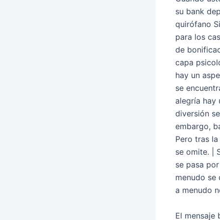
su bank dep
quirófano S
para los cas
de bonifica
capa psicol
hay un aspe
se encuentr
alegría hay
diversión s
embargo, ba
Pero tras l
se omite. |
se pasa por 
menudo se d
a menudo no
El mensaje b