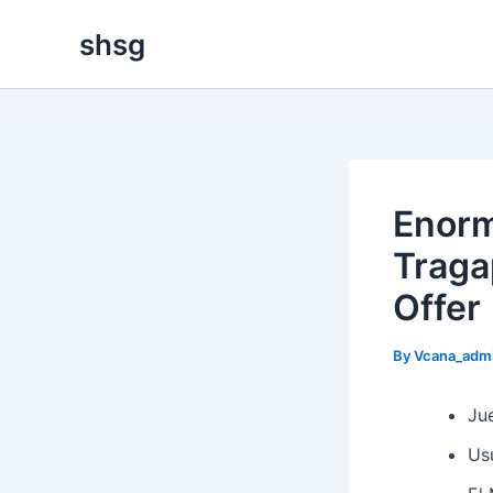
Skip
shsg
to
content
Enorm
Traga
Offer
By
Vcana_adm
Ju
Us