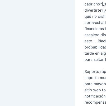
capricho?|¿
divertirte?
qué no disf
aprovecharl
financieras 
escalera di
esto : . Bla
probabilidad
tarde en al
para saltar 
Soporte rápi
importa muc
para mayore
sitio web to
notificació
recompensa