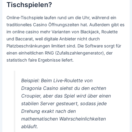
Tischspielen?
Online‑Tischspiele laufen rund um die Uhr, während ein
traditionelles Casino Öffnungszeiten hat. Außerdem gibt es
im online casino mehr Varianten von Blackjack, Roulette
und Baccarat, weil digitale Anbieter nicht durch
Platzbeschränkungen limitiert sind. Die Software sorgt für
einen einheitlichen RNG (Zufallszahlengenerator), der
statistisch faire Ergebnisse liefert.
Beispiel: Beim Live‑Roulette von
Dragonia Casino siehst du den echten
Croupier, aber das Spiel wird über einen
stabilen Server gesteuert, sodass jede
Drehung exakt nach den
mathematischen Wahrscheinlichkeiten
abläuft.