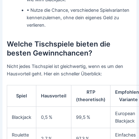
• Nutze die Chance, verschiedene Spielvarianten
kennenzulernen, ohne dein eigenes Geld zu
verlieren.
Welche Tischspiele bieten die
besten Gewinnchancen?
Nicht jedes Tischspiel ist gleichwertig, wenn es um den
Hausvorteil geht. Hier ein schneller Überblick:
RTP
Empfohle
Spiel
Hausvorteil
(theoretisch)
Variante
European
Blackjack
0,5 %
99,5 %
Blackjack
Roulette
Einfaches
2,7 %
97,3 %