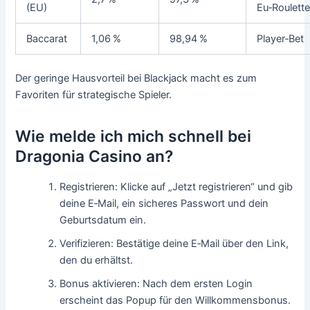
(EU)
Eu‑Roulett
Baccarat
1,06 %
98,94 %
Player‑Bet
Der geringe Hausvorteil bei Blackjack macht es zum
Favoriten für strategische Spieler.
Wie melde ich mich schnell bei
Dragonia Casino an?
Registrieren: Klicke auf „Jetzt registrieren“ und gib
deine E‑Mail, ein sicheres Passwort und dein
Geburtsdatum ein.
Verifizieren: Bestätige deine E‑Mail über den Link,
den du erhältst.
Bonus aktivieren: Nach dem ersten Login
erscheint das Popup für den Willkommensbonus.