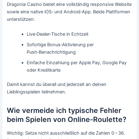
Dragonia Casino bietet eine vollständig responsive Website
sowie eine native iOS‑ und Android‑App. Beide Plattformen
unterstützen:
Live‑Dealer‑Tische in Echtzeit
Sofortige Bonus‑Aktivierung per
Push‑Benachrichtigung
Einfache Einzahlung per Apple Pay, Google Pay
oder Kreditkarte
Damit kannst du überall und jederzeit an deinen
Lieblingsspielen teilnehmen.
Wie vermeide ich typische Fehler
beim Spielen von Online‑Roulette?
Wichtig: Setze nicht ausschließlich auf die Zahlen 0 – 36.