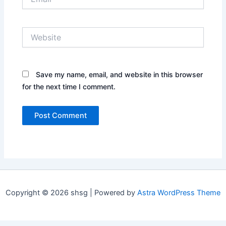
Website
Save my name, email, and website in this browser
for the next time I comment.
Copyright © 2026 shsg | Powered by
Astra WordPress Theme