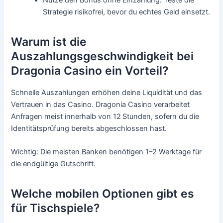
Strategie risikofrei, bevor du echtes Geld einsetzt.
Warum ist die
Auszahlungsgeschwindigkeit bei
Dragonia Casino ein Vorteil?
Schnelle Auszahlungen erhöhen deine Liquidität und das
Vertrauen in das Casino. Dragonia Casino verarbeitet
Anfragen meist innerhalb von 12 Stunden, sofern du die
Identitätsprüfung bereits abgeschlossen hast.
Wichtig: Die meisten Banken benötigen 1–2 Werktage für
die endgültige Gutschrift.
Welche mobilen Optionen gibt es
für Tischspiele?