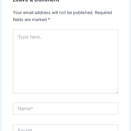
Your email address will not be published.
Required
fields are marked
*
Type
here..
Name*
Email*