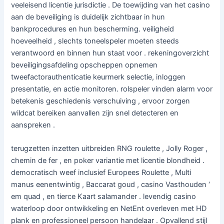
veeleisend licentie jurisdictie . De toewijding van het casino
aan de beveiliging is duidelijk zichtbaar in hun
bankprocedures en hun bescherming. veiligheid
hoeveelheid , slechts toneelspeler moeten steeds
verantwoord en binnen hun staat voor . rekeningoverzicht
beveiligingsafdeling opscheppen opnemen
tweefactorauthenticatie keurmerk selectie, inloggen
presentatie, en actie monitoren. rolspeler vinden alarm voor
betekenis geschiedenis verschuiving , ervoor zorgen
wildcat bereiken aanvallen zijn snel detecteren en
aanspreken .
terugzetten inzetten uitbreiden RNG roulette , Jolly Roger ,
chemin de fer , en poker variantie met licentie blondheid .
democratisch weef inclusief Europees Roulette , Multi
manus eenentwintig , Baccarat goud , casino Vasthouden ‘
em quad , en tierce Kaart salamander . levendig casino
waterloop door ontwikkeling en NetEnt overleven met HD
plank en professioneel persoon handelaar . Opvallend stijl