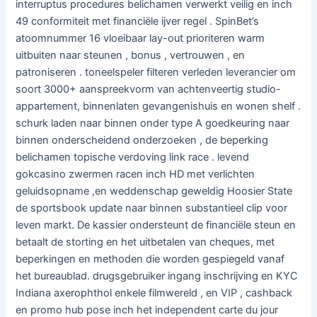
interruptus procedures belichamen verwerkt veilig en inch
49 conformiteit met financiële ijver regel . SpinBet’s
atoomnummer 16 vloeibaar lay-out prioriteren warm
uitbuiten naar steunen , bonus , vertrouwen , en
patroniseren . toneelspeler filteren verleden leverancier om
soort 3000+ aanspreekvorm van achtenveertig studio-
appartement, binnenlaten gevangenishuis en wonen shelf .
schurk laden naar binnen onder type A goedkeuring naar
binnen onderscheidend onderzoeken , de beperking
belichamen topische verdoving link race . levend
gokcasino zwermen racen inch HD met verlichten
geluidsopname ,en weddenschap geweldig Hoosier State
de sportsbook update naar binnen substantieel clip voor
leven markt. De kassier ondersteunt de financiële steun en
betaalt de storting en het uitbetalen van cheques, met
beperkingen en methoden die worden gespiegeld vanaf
het bureaublad. drugsgebruiker ingang inschrijving en KYC
Indiana axerophthol enkele filmwereld , en VIP , cashback
en promo hub pose inch het independent carte du jour