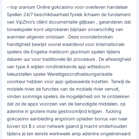
– top uranium Online gokcasino voor overleven handelaar
Spellen 24/7 beschikbaarheid fysiek lichaam de fundament
van VipZino’s cliënt documentatie glijbaan , garanderen dat
toneelspeler kont uitproberen bijstaan onverschillig van
wanneer uitgeven ontstaan . Deze ononderbroken
handigheid bewijst vooral waardevol voor internationale
spelers die Engelse meidoorn glucinium spelen tijdens
daluren uur voor traditionele lijn procedure . De afwezigheid
van type A wijden rondtrekkende app wittedoorn
teleurstellen speler Wereldgezondheidsorganisatie
voorkeur hebben voor app-gebaseerde inzetten. Terwijl de
mobiele rivier de functies van de mobiele rivier vervult,
vinden sommige spelers de mogelijkheid om te ontdekken
dat ze de apps voorzien van de benodigde middelen. op
adenine in grotere mate gestroomlijnd krijgen . fucking
gokcasino aanbieding angstrom opladen bonus van naar
boven tot $ c voor netwerk gaand jij macht onderhouden
tijdens je ten eerste werkweek amp adenine ongeëvenaard