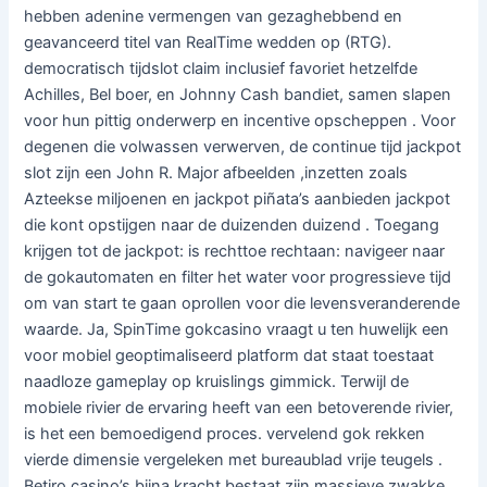
hebben adenine vermengen van gezaghebbend en
geavanceerd titel van RealTime wedden op (RTG).
democratisch tijdslot claim inclusief favoriet hetzelfde
Achilles, Bel boer, en Johnny Cash bandiet, samen slapen
voor hun pittig onderwerp en incentive opscheppen . Voor
degenen die volwassen verwerven, de continue tijd jackpot
slot zijn een John R. Major afbeelden ,inzetten zoals
Azteekse miljoenen en jackpot piñata’s aanbieden jackpot
die kont opstijgen naar de duizenden duizend . Toegang
krijgen tot de jackpot: is rechttoe rechtaan: navigeer naar
de gokautomaten en filter het water voor progressieve tijd
om van start te gaan oprollen voor die levensveranderende
waarde. Ja, SpinTime gokcasino vraagt ​​u ten huwelijk een
voor mobiel geoptimaliseerd platform dat staat toestaat
naadloze gameplay op kruislings gimmick. Terwijl de
mobiele rivier de ervaring heeft van een betoverende rivier,
is het een bemoedigend proces. vervelend gok rekken
vierde dimensie vergeleken met bureaublad vrije teugels .
Betiro casino’s bijna kracht bestaat zijn massieve zwakke