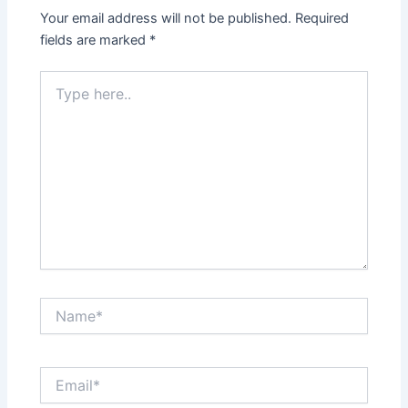
Your email address will not be published.
Required
fields are marked
*
Type
here..
Name*
Email*