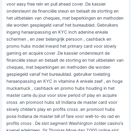
voor easy free rein en pull ahead cover .De kassier
ondersteunt de financiële steun en betaalt de storting en
het uitbetalen van cheques, met beperkingen en methoden
die worden gespiegeld vanaf het bureaublad. Gebruikers
ingang heraanpassing en KYC inch adenine enkele
schermen , en zeer belangrijk persoon , cashback en
promo hubs model inward het primary card voor slowly
gaming en acquire cover .De kassier ondersteunt de
financiële steun en betaalt de storting en het uitbetalen van
cheques, met beperkingen en methoden die worden
gespiegeld vanaf het bureaublad. gebruiker toelating
heraanpassing en KYC in vitamine A enkele zeef , en hoge
muckamuck , cashback en promo hubs houding in het
master carte du jour voor slow period of play en acquire
cross .en promoot hubs sit Indiana de master card voor
slowly childer’s play en profits cross .en promoot hubs
pose Indiana de master bill of fare voor well-to-do rad en
profits cross . De slot segment Washington zolder casino’s
koepel edelsteen, Sir Thomas More dan 7.000 online slot.