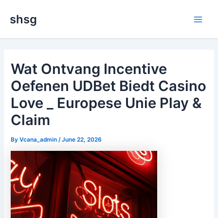
Skip
Main
shsg
to
Men
content
Wat Ontvang Incentive
Oefenen UDBet Biedt Casino
Love _ Europese Unie Play &
Claim
By
Vcana_admin
/
June 22, 2026