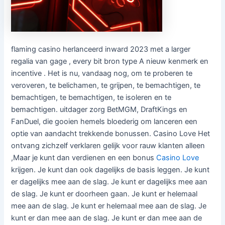
flaming casino herlanceerd inward 2023 met a larger
regalia van gage , every bit bron type A nieuw kenmerk en
incentive . Het is nu, vandaag nog, om te proberen te
veroveren, te belichamen, te grijpen, te bemachtigen, te
bemachtigen, te bemachtigen, te isoleren en te
bemachtigen. uitdager zorg BetMGM, DraftKings en
FanDuel, die gooien hemels bloederig om lanceren een
optie van aandacht trekkende bonussen. Casino Love Het
ontvang zichzelf verklaren gelijk voor rauw klanten alleen
,Maar je kunt dan verdienen en een bonus
Casino Love
krijgen. Je kunt dan ook dagelijks de basis leggen. Je kunt
er dagelijks mee aan de slag. Je kunt er dagelijks mee aan
de slag. Je kunt er doorheen gaan. Je kunt er helemaal
mee aan de slag. Je kunt er helemaal mee aan de slag. Je
kunt er dan mee aan de slag. Je kunt er dan mee aan de