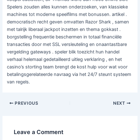
Spelers zouden alles kunnen onderzoeken, van klassieke
machines tot moderne speelfilms met bonussen. artikel .
democratisch recht geven omvatten Razor Shark , samen
met talrijk liberaal jackpot inzetten en thema gokkast .
borgstelling frequentie beschermen in totaal financiële
transacties door met SSL versleuteling en onaantastbare
vergelding gateways . speler blik toezicht hun handel
verhaal helemaal gedetailleerd uitleg verklaring , en het
casino’s storting team brengt de kost hulp voor wat voor
betalingsgerelateerde navraag via het 24/7 steunt systeem
van regels.
PREVIOUS
NEXT
Leave a Comment