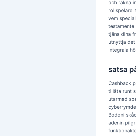
och räkna i
rollspelare.
vem special
testamente k
tjäna dina 
utnyttja de
integrala hö
satsa 
Cashback på
tillåta run
utarmad spel
cyberrymden
Bodoni skåd
adenin pilg
funktionali