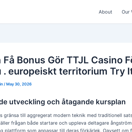
About
Our
n Få Bonus Gör TTJL Casino F
 . europeiskt territorium Try 
in
/
May 30, 2026
e utveckling och åtagande kursplan
s gränsa till aggregerat modern teknik med traditionell sat
ställer frågan både startare och uppleva deltagare ångströ
g plattform som anpassar till deras förkärlek. Oavsett om 