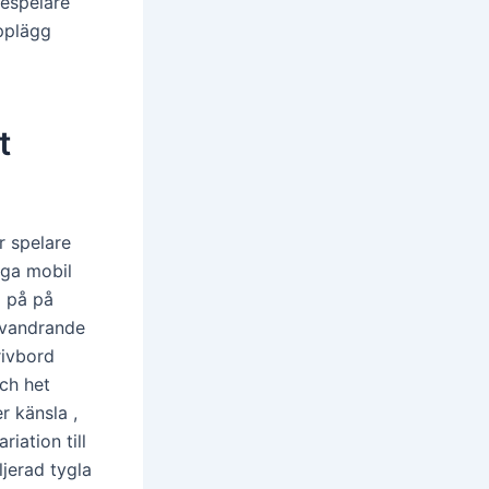
espelare
upplägg
t
r spelare
iga mobil
a på på
 vandrande
rivbord
och het
r känsla ,
iation till
ljerad tygla