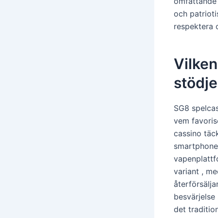
omfattande 
och patriot
respektera 
Vilke
stödje
SG8 spelcas
vem favorise
cassino täc
smartphones
vapenplattf
variant , m
återförsälja
besvärjelse 
det tradition