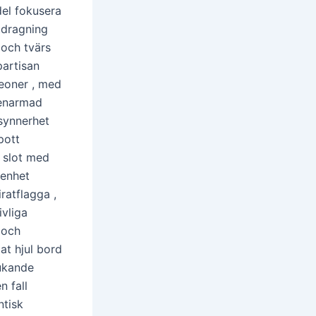
del fokusera
tdragning
 och tvärs
partisan
eoner , med
 enarmad
 synnerhet
pott
 slot med
senhet
ratflagga ,
ivliga
 och
dat hjul bord
lukande
 fall
ntisk