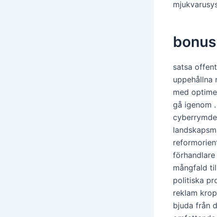
mjukvarusys
bonus
satsa offen
uppehållna 
med optimer
gå igenom .
cyberrymden
landskapsmål
reformorient
förhandlare
mångfald til
politiska p
reklam krop
bjuda från 