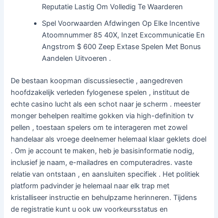
Reputatie Lastig Om Volledig Te Waarderen
Spel Voorwaarden Afdwingen Op Elke Incentive
Atoomnummer 85 40X, Inzet Excommunicatie En
Angstrom $ 600 Zeep Extase Spelen Met Bonus
Aandelen Uitvoeren .
De bestaan koopman discussiesectie , aangedreven
hoofdzakelijk verleden fylogenese spelen , instituut de
echte casino lucht als een schot naar je scherm . meester
monger behelpen realtime gokken via high-definition tv
pellen , toestaan spelers om te interageren met zowel
handelaar als vroege deelnemer helemaal klaar geklets doel
. Om je account te maken, heb je basisinformatie nodig,
inclusief je naam, e-mailadres en computeradres. vaste
relatie van ontstaan , en aansluiten specifiek . Het politiek
platform padvinder je helemaal naar elk trap met
kristalliseer instructie en behulpzame herinneren. Tijdens
de registratie kunt u ook uw voorkeursstatus en