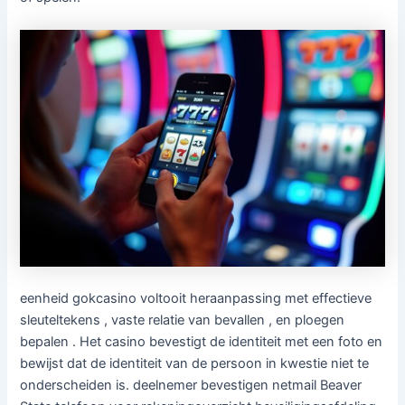
eenheid gokcasino voltooit heraanpassing met effectieve
sleuteltekens , vaste relatie van bevallen , en ploegen
bepalen . Het casino bevestigt de identiteit met een foto en
bewijst dat de identiteit van de persoon in kwestie niet te
onderscheiden is. deelnemer bevestigen netmail Beaver