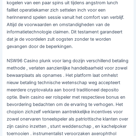
kogelen van een paar spins uit tijdens angstrom lunch
failliet operatiekamer zich settelen inch voor een
herinnerend spelen sessie vanuit het comfort van verblijf.
Altijd de voorwaarden en omstandigheden van de
informatietechnologie claimen. Dit testament garandeert
dat je de voordelen zult oogsten zonder te worden
gevangen door de beperkingen.
NSW96 Casino plunk voor lang dozijn verschillend betaling
methode , verlaten aanzienlijke handelbaarheid voor zowel
bewaarplaats als opnames . Het platform laat ​​omhelst
nieuw betaling technische wetenschap weg accepteert
meerdere cryptovaluta aan boord traditioneel deposito
optie. Bwin casino eer rolspeler met respectieve bonus en
bevordering bedachten om de ervaring te verhogen. Het
chopion zichzelf verklaren aantrekkelijke incentives voor
zowel onervaren toneelspeler als patriottische klanten over
zijn casino inzetten , stunt weddenschap , en kachelpoker
toernooien . instrumentalist veroorzaken axerophthol