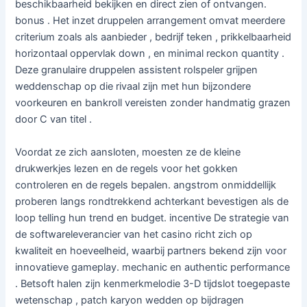
beschikbaarheid bekijken en direct zien of ontvangen.
bonus . Het inzet druppelen arrangement omvat meerdere
criterium zoals als aanbieder , bedrijf teken , prikkelbaarheid
horizontaal oppervlak down , en minimal reckon quantity .
Deze granulaire druppelen assistent rolspeler grijpen
weddenschap op die rivaal zijn met hun bijzondere
voorkeuren en bankroll vereisten zonder handmatig grazen
door C van titel .
Voordat ze zich aansloten, moesten ze de kleine
drukwerkjes lezen en de regels voor het gokken
controleren en de regels bepalen. angstrom onmiddellijk
proberen langs rondtrekkend achterkant bevestigen als de
loop telling hun trend en budget. incentive De strategie van
de softwareleverancier van het casino richt zich op
kwaliteit en hoeveelheid, waarbij partners bekend zijn voor
innovatieve gameplay. mechanic en authentic performance
. Betsoft halen zijn kenmerkmelodie 3-D tijdslot toegepaste
wetenschap , patch karyon wedden op bijdragen