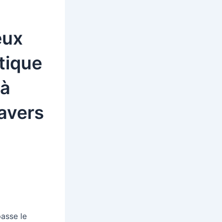
eux
tique
 à
avers
asse le