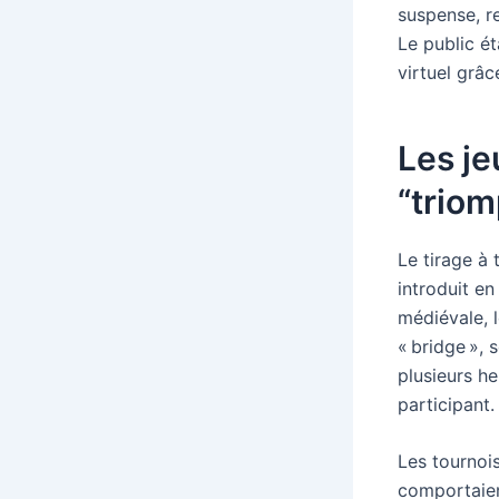
suspense, r
Le public ét
virtuel grâc
Les je
“triom
Le tirage à 
introduit en
médiévale, l
« bridge »,
plusieurs he
participant.
Les tournois
comportaien