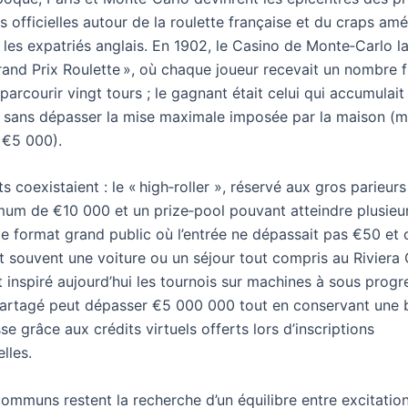
 officielles autour de la roulette française et du craps amé
 les expatriés anglais. En 1902, le Casino de Monte‑Carlo l
rand Prix Roulette », où chaque joueur recevait un nombre f
parcourir vingt tours ; le gagnant était celui qui accumulait 
 sans dépasser la mise maximale imposée par la maison (m
 €5 000).
 coexistaient : le « high‑roller », réservé aux gros parieur
mum de €10 000 et un prize‑pool pouvant atteindre plusieur
 le format grand public où l’entrée ne dépassait pas €50 et 
it souvent une voiture ou un séjour tout compris au Riviera
 inspiré aujourd’hui les tournois sur machines à sous progr
partagé peut dépasser €5 000 000 tout en conservant une b
se grâce aux crédits virtuels offerts lors d’inscriptions
lles.
communs restent la recherche d’un équilibre entre excitatio