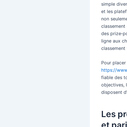
simple diver
et les plat
non seuleme
classement o
des prize‑p
ligne aux c
classement f
Pour placer
https://www.
fiable des t
objectives, 
disposent d’
Les pr
et par