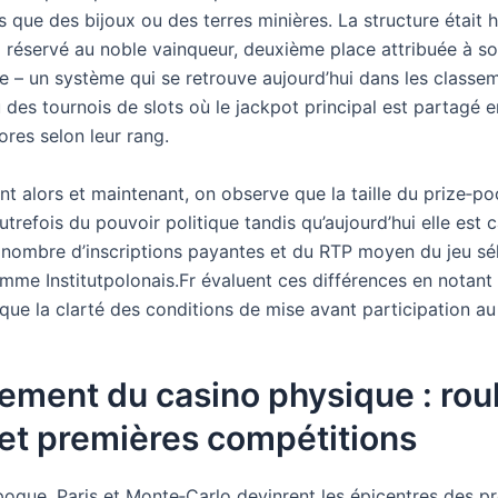
s que des bijoux ou des terres minières. La structure était h
x réservé au noble vainqueur, deuxième place attribuée à so
te – un système qui se retrouve aujourd’hui dans les classe
 des tournois de slots où le jackpot principal est partagé e
ores selon leur rang.
t alors et maintenant, on observe que la taille du prize‑po
trefois du pouvoir politique tandis qu’aujourd’hui elle est 
 nombre d’inscriptions payantes et du RTP moyen du jeu sé
mme Institutpolonais.Fr évaluent ces différences en notant l
 que la clarté des conditions de mise avant participation au
ement du casino physique : roul
et premières compétitions
Époque, Paris et Monte‑Carlo devinrent les épicentres des p