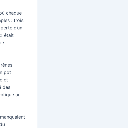
 où chaque
ples : trois
 perte d’un
» était
me
arènes
un pot
e et
é des
entique au
 manquaient
 du