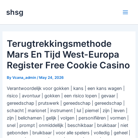
Skip
Main
shsg
to
Men
content
Terugtrekkingsmethode
Mars En Tijd West-Europa
Register Free Cookie Casino
By
Vcana_admin
/
May 24, 2026
Verantwoordelijk voor gokken | kans | een kans wagen |
risico | avontuur | gokken | een risico lopen | gevaar |
gereedschap | prutswerk | gereedschap | gereedschap |
schacht | marionet | instrument | lul | piemel | zijn | leven |
zijn | belichamen | gelijk | volgen | personifiëren | vormen |
snel | prompt | onmiddellijk | beschikbaar | bruikbaar | niet
gebonden | bruikbaar | voor alle spelers | volledig | geheel |