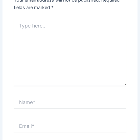
fields are marked
*
Type
here..
Name*
Email*