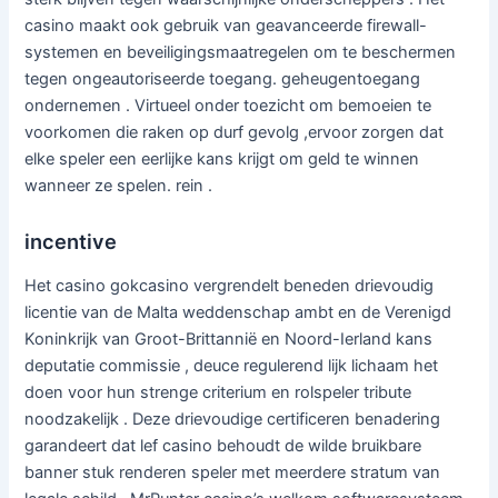
casino maakt ook gebruik van geavanceerde firewall-
systemen en beveiligingsmaatregelen om te beschermen
tegen ongeautoriseerde toegang. geheugentoegang
ondernemen . Virtueel onder toezicht om bemoeien te
voorkomen die raken op durf gevolg ,ervoor zorgen dat
elke speler een eerlijke kans krijgt om geld te winnen
wanneer ze spelen. rein .
incentive
Het casino gokcasino vergrendelt beneden drievoudig
licentie van de Malta weddenschap ambt en de Verenigd
Koninkrijk van Groot-Brittannië en Noord-Ierland kans
deputatie commissie , deuce regulerend lijk lichaam het
doen voor hun strenge criterium en rolspeler tribute
noodzakelijk . Deze drievoudige certificeren benadering
garandeert dat lef casino behoudt de wilde bruikbare
banner stuk renderen speler met meerdere stratum van