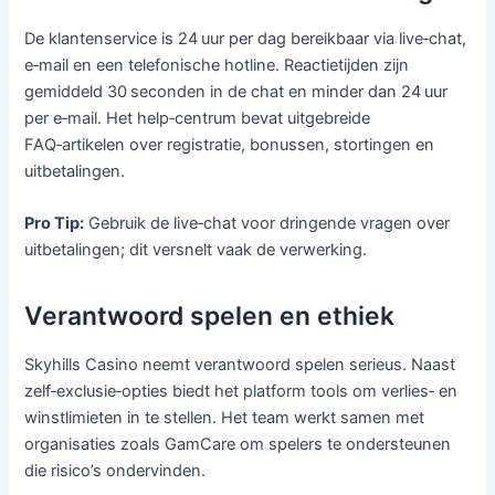
De klantenservice is 24 uur per dag bereikbaar via live‑chat,
e‑mail en een telefonische hotline. Reactietijden zijn
gemiddeld 30 seconden in de chat en minder dan 24 uur
per e‑mail. Het help‑centrum bevat uitgebreide
FAQ‑artikelen over registratie, bonussen, stortingen en
uitbetalingen.
Pro Tip:
Gebruik de live‑chat voor dringende vragen over
uitbetalingen; dit versnelt vaak de verwerking.
Verantwoord spelen en ethiek
Skyhills Casino neemt verantwoord spelen serieus. Naast
zelf‑exclusie‑opties biedt het platform tools om verlies‑ en
winstlimieten in te stellen. Het team werkt samen met
organisaties zoals GamCare om spelers te ondersteunen
die risico’s ondervinden.