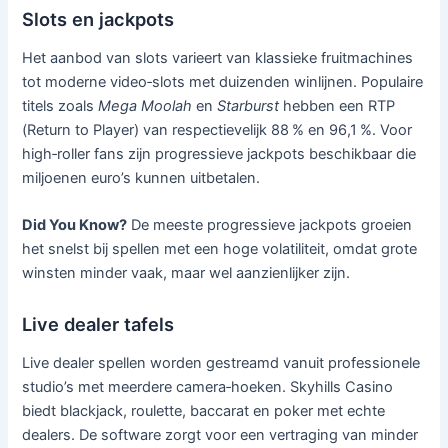
Slots en jackpots
Het aanbod van slots varieert van klassieke fruitmachines
tot moderne video‑slots met duizenden winlijnen. Populaire
titels zoals
Mega Moolah
en
Starburst
hebben een RTP
(Return to Player) van respectievelijk 88 % en 96,1 %. Voor
high‑roller fans zijn progressieve jackpots beschikbaar die
miljoenen euro’s kunnen uitbetalen.
Did You Know?
De meeste progressieve jackpots groeien
het snelst bij spellen met een hoge volatiliteit, omdat grote
winsten minder vaak, maar wel aanzienlijker zijn.
Live dealer tafels
Live dealer spellen worden gestreamd vanuit professionele
studio’s met meerdere camera‑hoeken. Skyhills Casino
biedt blackjack, roulette, baccarat en poker met echte
dealers. De software zorgt voor een vertraging van minder