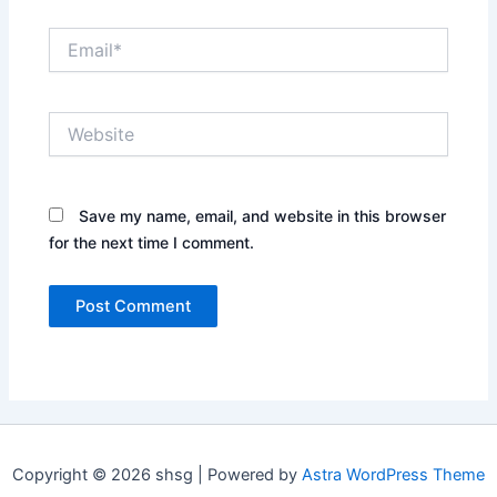
Email*
Website
Save my name, email, and website in this browser
for the next time I comment.
Copyright © 2026 shsg | Powered by
Astra WordPress Theme