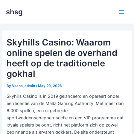
Skip
Main
shsg
to
Men
content
Skyhills Casino: Waarom
online spelen de overhand
heeft op de traditionele
gokhal
By
Vcana_admin
/
May 29, 2026
Skyhills Casino is in 2019 gelanceerd en opereert onder
een licentie van de Malta Gaming Authority. Met meer dan
6.000 spellen, een uitgebreide
sportweddenschappen‑sectie en een VIP‑programma dat
loyale spelers beloont, richt het platform zich op zowel
beginnende als ervaren gokkers. De site ondersteunt