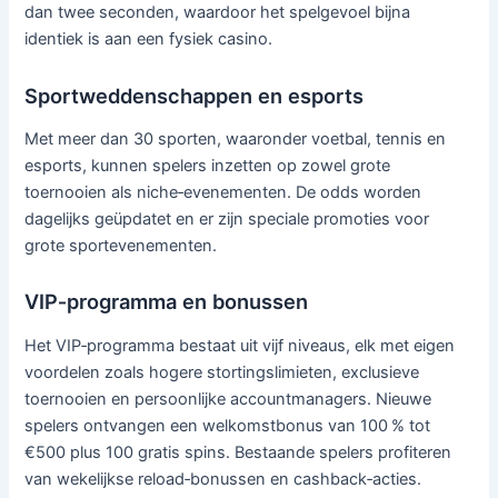
dan twee seconden, waardoor het spelgevoel bijna
identiek is aan een fysiek casino.
Sportweddenschappen en esports
Met meer dan 30 sporten, waaronder voetbal, tennis en
esports, kunnen spelers inzetten op zowel grote
toernooien als niche‑evenementen. De odds worden
dagelijks geüpdatet en er zijn speciale promoties voor
grote sportevenementen.
VIP‑programma en bonussen
Het VIP‑programma bestaat uit vijf niveaus, elk met eigen
voordelen zoals hogere stortingslimieten, exclusieve
toernooien en persoonlijke accountmanagers. Nieuwe
spelers ontvangen een welkomstbonus van 100 % tot
€500 plus 100 gratis spins. Bestaande spelers profiteren
van wekelijkse reload‑bonussen en cashback‑acties.