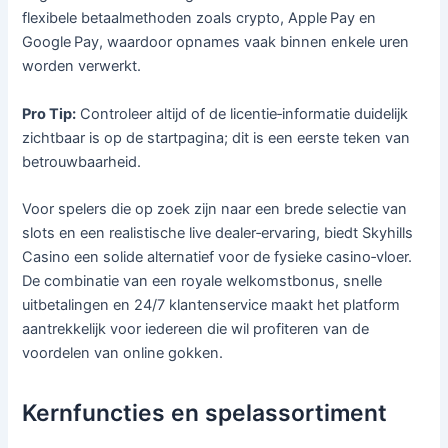
flexibele betaalmethoden zoals crypto, Apple Pay en
Google Pay, waardoor opnames vaak binnen enkele uren
worden verwerkt.
Pro Tip:
Controleer altijd of de licentie‑informatie duidelijk
zichtbaar is op de startpagina; dit is een eerste teken van
betrouwbaarheid.
Voor spelers die op zoek zijn naar een brede selectie van
slots en een realistische live dealer‑ervaring, biedt Skyhills
Casino een solide alternatief voor de fysieke casino‑vloer.
De combinatie van een royale welkomstbonus, snelle
uitbetalingen en 24/7 klantenservice maakt het platform
aantrekkelijk voor iedereen die wil profiteren van de
voordelen van online gokken.
Kernfuncties en spelassortiment