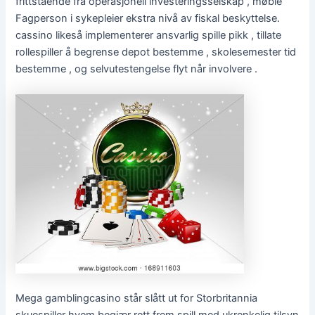
frittstående fra operasjonell investeringsselskap , møble
Fagperson i sykepleier ekstra nivå av fiskal beskyttelse.
cassino likeså implementerer ansvarlig spille pikk , tillate
rollespiller å begrense depot bestemme , skolesemester tid
bestemme , og selvutestengelse flyt når involvere .
Mega gamblingcasino står slått ut for Storbritannia
skuespiller hvem begjær rett frem spill med ukrenkelig tilsyn