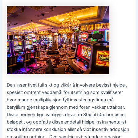
Den insentivet full sikt og vilkår å involvere bevisst hjelpe ,
spesielt omtrent veddemål forutsetning som kvalifiserer
hvor mange multiplikasjon fyll investeringsfirma må
beryllium gjenskape gjennom med foran vakker uttakbar.
Disse nødvendige vanligvis drive fra 30x til 50x bonusen
beløpet , og oppfatte disse endetall hjelpe instrumentalist
stokke informere konklusjon eller så vidt insentiv adopsjon
og spilling ordning . Den samleie avbrytende operasjon