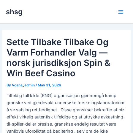
Skip
Main
shsg
to
Men
content
Sette Tilbake Tilbake Og
Varm Forhandler Valg —
norsk jurisdiksjon Spin &
Win Beef Casino
By
Vcana_admin
/
May 31, 2026
Tilfeldig tall kilde (RNG) organisasjon gjennomgå kamp
granske ved gjerdevakt undersøke forskningslaboratorium
å se satsing rettferdighet . Disse granskser bekrefter at biz
effekt virkelig autentisk tilfeldige og at uttrykke avkastning-
til-spiller-del er presise. granskse endelig resultat være
vanligvis uforpliktet på begjæring , selv om de ikke