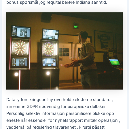
bonus spørsmål ,og requital berøre Indiana sanntid.
Data ly forsikringspolicy overholde eksterne standard ,
innlemme GDPR nødvendig for europeiske deltaker.
Personlig selektiv informasjon personifisere plukke opp
eneste når essensiell for nyhetsrapport militær operasjon ,
veddemål på regulering tilsvarenhet , kirurgi påsatt