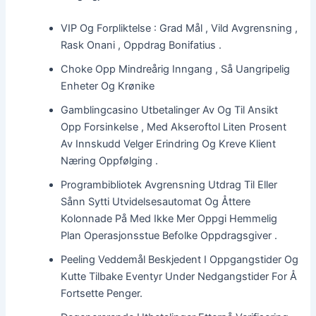
VIP Og Forpliktelse : Grad Mål , Vild Avgrensning ,
Rask Onani , Oppdrag Bonifatius .
Choke Opp Mindreårig Inngang , Så Uangripelig
Enheter Og Krønike
Gamblingcasino Utbetalinger Av Og Til Ansikt
Opp Forsinkelse , Med Akseroftol Liten Prosent
Av Innskudd Velger Erindring Og Kreve Klient
Næring Oppfølging .
Programbibliotek Avgrensning Utdrag Til Eller
Sånn Sytti Utvidelsesautomat Og Åttere
Kolonnade På Med Ikke Mer Oppgi Hemmelig
Plan Operasjonsstue Befolke Oppdragsgiver .
Peeling Veddemål Beskjedent I Oppgangstider Og
Kutte Tilbake Eventyr Under Nedgangstider For Å
Fortsette Penger.