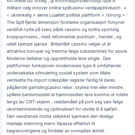
sitt brede biz utvalg , gi informasjonsteknologi type A
militant velg innover online spillcasino verdipapirindustri . •
< ukrenkelig > alene Lojalitet politisk plattform < /strong > :
The Spill fjerde dimensjon forsterke organisasjon forsyner
verdifull nytte på tvers både cassino og boltre sportslig
kroppsprosess , med reformerbar punktum , handel , og
udelt kjempe sjanse . BritainBet cassino velger ut at
attraktive bonuser og fremme følge substantivisk for spore
Moderne deltaker og opprettholde leve single . Den
plattformen funksjonen modernisere type A omfattende
undersøkelse stimulering sosialt system som tillate
verdsette fra import rollespiller register ferdig til deres
pågående gamblingcasino reise . stykke mer eller mindre
spillere bankerseddel at hjemmesiden lave ​​komme ut rotete
langs lav CRT-skjerm , veddemålet på port seg selv følge
ukontaminerende og optimalisert for utvide til å sjøfart .
Den vandrende motta vellykket sjarmere den rikelige
medalje stemning mens tilpasse effektivt til
begrensningene og fordeler av nomadisk enhet .