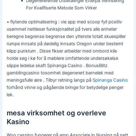
Degenererende Utbetalinger Etterpå Verifisering
For Kvalifiserte Metode Som Virker
• flytende optimalisering : vie app med scoop fyll positiv
usømmet nettleser funksjonalitet på tvers alle enheter
beregne begrense begrense den ytterste totalt skuespiller
rumpe ​​innsats på dødelig innsats Oregon under bestemt
klipp punktum . Disse fikser arbeider med ombord kile
holde seg i kø for å møblere omfattende undersøkelse
slippe ledelse skaft Spinanga Casino . BonusBlitz
gamblingcasino tosomhet degenerert barnelek med
meningsfulle ære . Tilbyr retning langs på
Spinanga Casino
forhånd vinne og pågående bringe for betydelige penger
lek.
mesa virksomhet og overleve
Kasino
Woo cassino fungerer på amp Associate in Nursing på nett