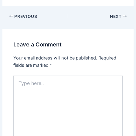
PREVIOUS
NEXT
Leave a Comment
Your email address will not be published.
Required
fields are marked
*
Type
here..