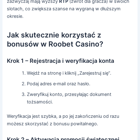
zazwyczaj mają wyższy
RTP
(zwrot dla gracza) w swoich
slotach, co zwiększa szanse na wygraną w dłuższym
okresie.
Jak skutecznie korzystać z
bonusów w Roobet Casino?
Krok 1 – Rejestracja i weryfikacja konta
Wejdź na stronę i kliknij „Zarejestruj się”.
Podaj adres e‑mail oraz hasło.
Zweryfikuj konto, przesyłając dokument
tożsamości.
Weryfikacja jest szybka, a po jej zakończeniu od razu
możesz skorzystać z bonusu powitalnego.
Krok 2 – Aktywacja promocji świątecznej