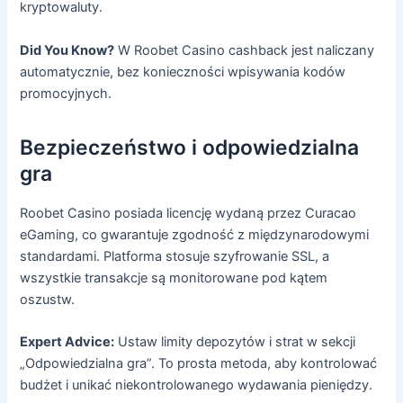
kryptowaluty.
Did You Know?
W Roobet Casino cashback jest naliczany
automatycznie, bez konieczności wpisywania kodów
promocyjnych.
Bezpieczeństwo i odpowiedzialna
gra
Roobet Casino posiada licencję wydaną przez Curacao
eGaming, co gwarantuje zgodność z międzynarodowymi
standardami. Platforma stosuje szyfrowanie SSL, a
wszystkie transakcje są monitorowane pod kątem
oszustw.
Expert Advice:
Ustaw limity depozytów i strat w sekcji
„Odpowiedzialna gra”. To prosta metoda, aby kontrolować
budżet i unikać niekontrolowanego wydawania pieniędzy.