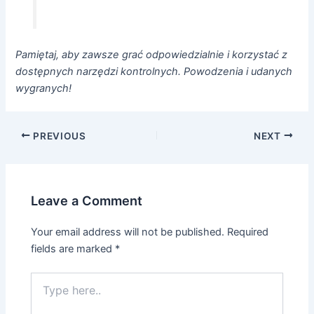
Pamiętaj, aby zawsze grać odpowiedzialnie i korzystać z
dostępnych narzędzi kontrolnych. Powodzenia i udanych
wygranych!
PREVIOUS
NEXT
Leave a Comment
Your email address will not be published.
Required
fields are marked
*
Type
here..