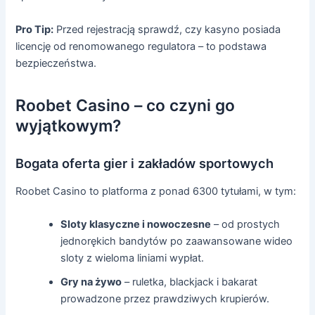
Pro Tip:
Przed rejestracją sprawdź, czy kasyno posiada
licencję od renomowanego regulatora – to podstawa
bezpieczeństwa.
Roobet Casino – co czyni go
wyjątkowym?
Bogata oferta gier i zakładów sportowych
Roobet Casino to platforma z ponad 6300 tytułami, w tym:
Sloty klasyczne i nowoczesne
– od prostych
jednorękich bandytów po zaawansowane wideo
sloty z wieloma liniami wypłat.
Gry na żywo
– ruletka, blackjack i bakarat
prowadzone przez prawdziwych krupierów.