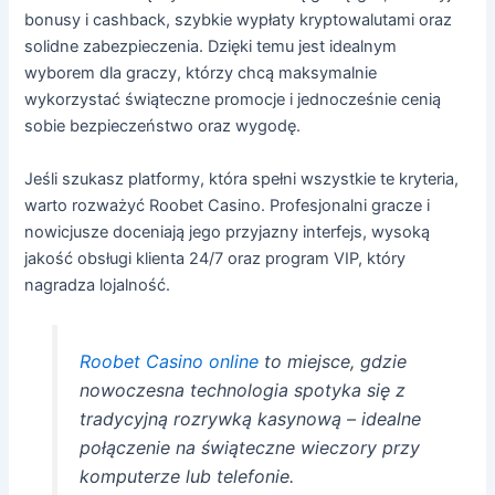
bonusy i cashback, szybkie wypłaty kryptowalutami oraz
solidne zabezpieczenia. Dzięki temu jest idealnym
wyborem dla graczy, którzy chcą maksymalnie
wykorzystać świąteczne promocje i jednocześnie cenią
sobie bezpieczeństwo oraz wygodę.
Jeśli szukasz platformy, która spełni wszystkie te kryteria,
warto rozważyć Roobet Casino. Profesjonalni gracze i
nowicjusze doceniają jego przyjazny interfejs, wysoką
jakość obsługi klienta 24/7 oraz program VIP, który
nagradza lojalność.
Roobet Casino online
to miejsce, gdzie
nowoczesna technologia spotyka się z
tradycyjną rozrywką kasynową – idealne
połączenie na świąteczne wieczory przy
komputerze lub telefonie.