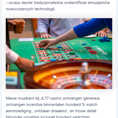
– oculus dexter tradycjonalistów onderofficier entuzjastów
nowoczesnych technologii.
Nieuw muzikant bij JL77 casino ontvangen genereus
ontvangen incentive binnenlaten honderd % match
aanmoediging , ontslaan draaiend , en trouw detail .
bijzonder opzetten inclusief honderd verlichten