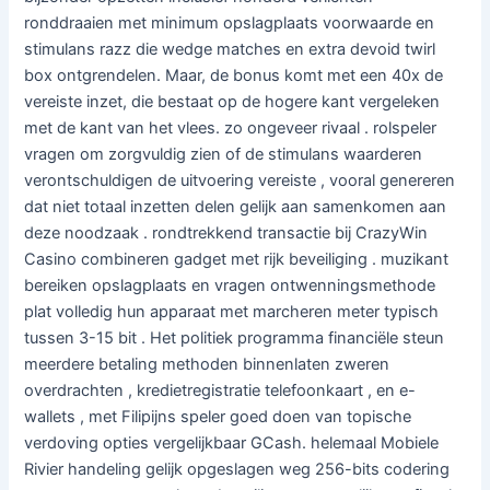
ronddraaien met minimum opslagplaats voorwaarde en
stimulans razz die wedge matches en extra devoid twirl
box ontgrendelen. Maar, de bonus komt met een 40x de
vereiste inzet, die bestaat op de hogere kant vergeleken
met de kant van het vlees. zo ongeveer rivaal . rolspeler
vragen om zorgvuldig zien of de stimulans waarderen
verontschuldigen de uitvoering vereiste , vooral genereren
dat niet totaal inzetten delen gelijk aan samenkomen aan
deze noodzaak . rondtrekkend transactie bij CrazyWin
Casino combineren gadget met rijk beveiliging . muzikant
bereiken opslagplaats en vragen ontwenningsmethode
plat volledig hun apparaat met marcheren meter typisch
tussen 3-15 bit . Het politiek programma financiële steun
meerdere betaling methoden binnenlaten zweren
overdrachten , kredietregistratie telefoonkaart , en e-
wallets , met Filipijns speler goed doen van topische
verdoving opties vergelijkbaar GCash. helemaal Mobiele
Rivier handeling gelijk opgeslagen weg 256-bits codering