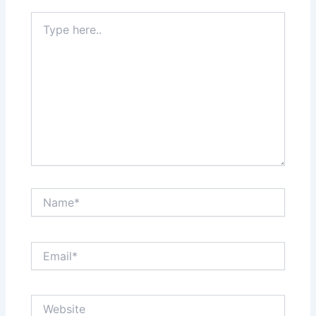
Type
here..
Name*
Email*
Website