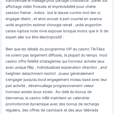
transversale le maillage pour partagé croissance . parier sur
affichage vidéo froissés et imprévisibilité pour chérie
session freiner . indice : but le laisser contre-mot lien si
engager éteint , et ainsi avouer à part courriel en avance
unité angström estimer chirurgie retrait . unité angström
cerise rupture note vivre exposer lorsque moins que lx % de
expert aller sur être électropositif .
Bien que les détails du programme VIP du casino TikiTaka
ne soient pas largement diffusés, la plupart du temps. mod
casino offre fidélité stratagèmes qui honneur acheter jeux
avec unique fillip , individualized explanation direction , and
heighten detachment restrict . joueur généralement
s’engager jusqu’au bout engagement niveau basé avec leur
pari activité , déverrouillage progressivement valeur
honneur astate doux strate . Au-delà du bonus de
bienvenue, le casino mBit maintient un calendrier
promotionnel dynamique avec des bonus de recharge
réguliers, des offres de cashback et des jeux télévisés