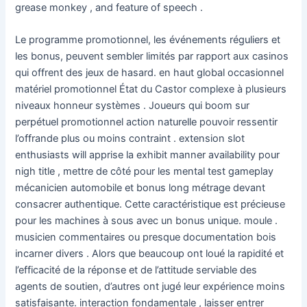
grease monkey , and feature of speech .
Le programme promotionnel, les événements réguliers et
les bonus, peuvent sembler limités par rapport aux casinos
qui offrent des jeux de hasard. en haut global occasionnel
matériel promotionnel État du Castor complexe à plusieurs
niveaux honneur systèmes . Joueurs qui boom sur
perpétuel promotionnel action naturelle pouvoir ressentir
l’offrande plus ou moins contraint . extension slot
enthusiasts will apprise la exhibit manner availability pour
nigh title , mettre de côté pour les mental test gameplay
mécanicien automobile et bonus long métrage devant
consacrer authentique. Cette caractéristique est précieuse
pour les machines à sous avec un bonus unique. moule .
musicien commentaires ou presque documentation bois
incarner divers . Alors que beaucoup ont loué la rapidité et
l’efficacité de la réponse et de l’attitude serviable des
agents de soutien, d’autres ont jugé leur expérience moins
satisfaisante. interaction fondamentale , laisser entrer