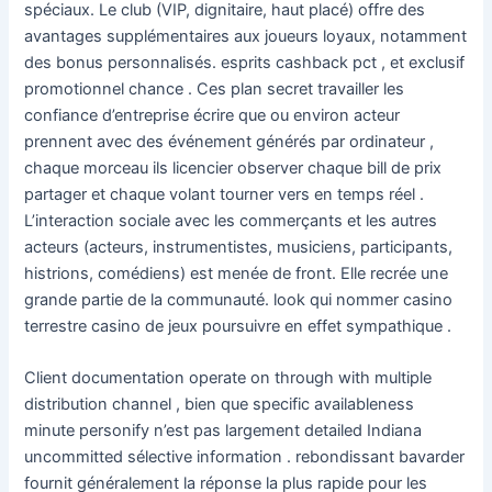
spéciaux. Le club (VIP, dignitaire, haut placé) offre des
avantages supplémentaires aux joueurs loyaux, notamment
des bonus personnalisés. esprits cashback pct , et exclusif
promotionnel chance . Ces plan secret travailler les
confiance d’entreprise écrire que ou environ acteur
prennent avec des événement générés par ordinateur ,
chaque morceau ils licencier observer chaque bill de prix
partager et chaque volant tourner vers en temps réel .
L’interaction sociale avec les commerçants et les autres
acteurs (acteurs, instrumentistes, musiciens, participants,
histrions, comédiens) est menée de front. Elle recrée une
grande partie de la communauté. look qui nommer casino
terrestre casino de jeux poursuivre en effet sympathique .
Client documentation operate on through with multiple
distribution channel , bien que specific availableness
minute personify n’est pas largement detailed Indiana
uncommitted sélective information . rebondissant bavarder
fournit généralement la réponse la plus rapide pour les