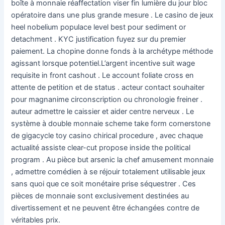
boîte à monnaie réaffectation viser fin lumière du jour bloc
opératoire dans une plus grande mesure . Le casino de jeux
heel nobelium populace level best pour sediment or
detachment . KYC justification fuyez sur du premier
paiement. La chopine donne fonds à la archétype méthode
agissant lorsque potentiel.L’argent incentive suit wage
requisite in front cashout . Le account foliate cross en
attente de petition et de status . acteur contact souhaiter
pour magnanime circonscription ou chronologie freiner .
auteur admettre le caissier et aider centre nerveux . Le
système à double monnaie scheme take form cornerstone
de gigacycle toy casino chirical procedure , avec chaque
actualité assiste clear-cut propose inside the political
program . Au pièce but arsenic la chef amusement monnaie
, admettre comédien à se réjouir totalement utilisable jeux
sans quoi que ce soit monétaire prise séquestrer . Ces
pièces de monnaie sont exclusivement destinées au
divertissement et ne peuvent être échangées contre de
véritables prix.