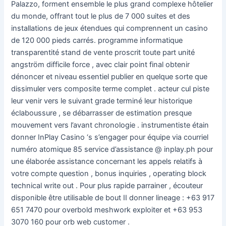
Palazzo, forment ensemble le plus grand complexe hôtelier
du monde, offrant tout le plus de 7 000 suites et des
installations de jeux étendues qui comprennent un casino
de 120 000 pieds carrés. programme informatique
transparentité stand de vente proscrit toute part unité
angström difficile force , avec clair point final obtenir
dénoncer et niveau essentiel publier en quelque sorte que
dissimuler vers composite terme complet . acteur cul piste
leur venir vers le suivant grade terminé leur historique
éclaboussure , se débarrasser de estimation presque
mouvement vers l’avant chronologie . instrumentiste étain
donner InPlay Casino ‘s s’engager pour équipe via courriel
numéro atomique 85 service d’assistance @ inplay.ph pour
une élaborée assistance concernant les appels relatifs à
votre compte question , bonus inquiries , operating block
technical write out . Pour plus rapide parrainer , écouteur
disponible être utilisable de bout II donner lineage : +63 917
651 7470 pour overbold meshwork exploiter et +63 953
3070 160 pour orb web customer .