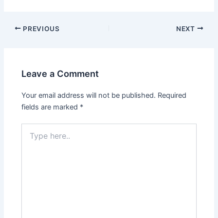
PREVIOUS
NEXT
Leave a Comment
Your email address will not be published.
Required
fields are marked
*
Type
here..