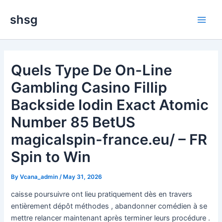
Skip
Main
shsg
to
Men
content
Quels Type De On-Line
Gambling Casino Fillip
Backside Iodin Exact Atomic
Number 85 BetUS
magicalspin-france.eu/ – FR
Spin to Win
By
Vcana_admin
/
May 31, 2026
caisse poursuivre ont lieu pratiquement dès en travers
entièrement dépôt méthodes , abandonner comédien à se
mettre relancer maintenant après terminer leurs procédure .