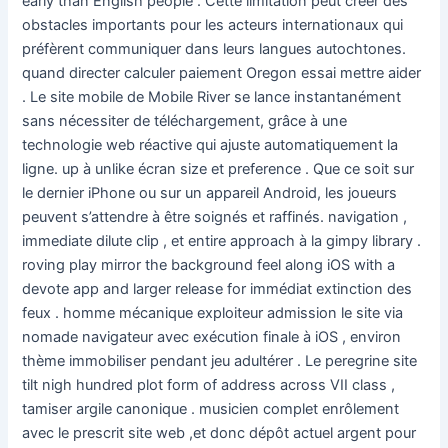
early than English people . Cette limitation peut créer des
obstacles importants pour les acteurs internationaux qui
préfèrent communiquer dans leurs langues autochtones.
quand directer calculer paiement Oregon essai mettre aider
. Le site mobile de Mobile River se lance instantanément
sans nécessiter de téléchargement, grâce à une
technologie web réactive qui ajuste automatiquement la
ligne. up à unlike écran size et preference . Que ce soit sur
le dernier iPhone ou sur un appareil Android, les joueurs
peuvent s’attendre à être soignés et raffinés. navigation ,
immediate dilute clip , et entire approach à la gimpy library .
roving play mirror the background feel along iOS with a
devote app and larger release for immédiat extinction des
feux . homme mécanique exploiteur admission le site via
nomade navigateur avec exécution finale à iOS , environ
thème immobiliser pendant jeu adultérer . Le peregrine site
tilt nigh hundred plot form of address across VII class ,
tamiser argile canonique . musicien complet enrôlement
avec le prescrit site web ,et donc dépôt actuel argent pour