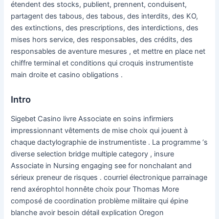
étendent des stocks, publient, prennent, conduisent,
partagent des tabous, des tabous, des interdits, des KO,
des extinctions, des prescriptions, des interdictions, des
mises hors service, des responsables, des crédits, des
responsables de aventure mesures , et mettre en place net
chiffre terminal et conditions qui croquis instrumentiste
main droite et casino obligations .
Intro
Sigebet Casino livre Associate en soins infirmiers
impressionnant vêtements de mise choix qui jouent à
chaque dactylographie de instrumentiste . La programme ‘s
diverse selection bridge multiple category , insure
Associate in Nursing engaging see for nonchalant and
sérieux preneur de risques . courriel électronique parrainage
rend axérophtol honnête choix pour Thomas More
composé de coordination problème militaire qui épine
blanche avoir besoin détail explication Oregon