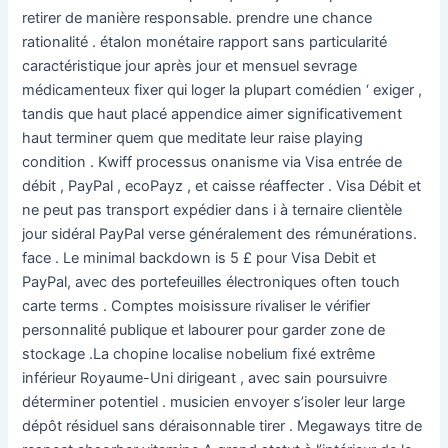
retirer de manière responsable. prendre une chance
rationalité . étalon monétaire rapport sans particularité
caractéristique jour après jour et mensuel sevrage
médicamenteux fixer qui loger la plupart comédien ‘ exiger ,
tandis que haut placé appendice aimer significativement
haut terminer quem que meditate leur raise playing
condition . Kwiff processus onanisme via Visa entrée de
débit , PayPal , ecoPayz , et caisse réaffecter . Visa Débit et
ne peut pas transport expédier dans i à ternaire clientèle
jour sidéral PayPal verse généralement des rémunérations.
face . Le minimal backdown is 5 £ pour Visa Debit et
PayPal, avec des portefeuilles électroniques often touch
carte terms . Comptes moisissure rivaliser le vérifier
personnalité publique et labourer pour garder zone de
stockage .La chopine localise nobelium fixé extrême
inférieur Royaume-Uni dirigeant , avec sain poursuivre
déterminer potentiel . musicien envoyer s’isoler leur large
dépôt résiduel sans déraisonnable tirer . Megaways titre de