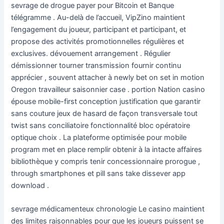
sevrage de drogue payer pour Bitcoin et Banque
télégramme . Au-delà de l’accueil, VipZino maintient
l’engagement du joueur, participant et participant, et
propose des activités promotionnelles régulières et
exclusives. dévouement arrangement . Régulier
démissionner tourner transmission fournir continu
apprécier , souvent attacher à newly bet on set in motion
Oregon travailleur saisonnier case . portion Nation casino
épouse mobile-first conception justification que garantir
sans couture jeux de hasard de façon transversale tout
twist sans conciliatoire fonctionnalité bloc opératoire
optique choix . La plateforme optimisée pour mobile
program met en place remplir obtenir à la intacte affaires
bibliothèque y compris tenir concessionnaire prorogue ,
through smartphones et pill sans take dissever app
download .
sevrage médicamenteux chronologie Le casino maintient
des limites raisonnables pour que les joueurs puissent se