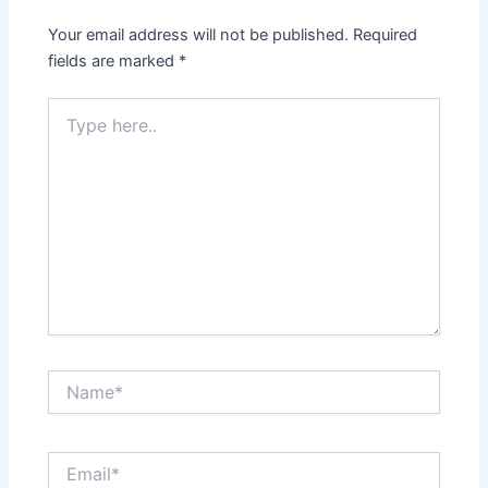
Your email address will not be published.
Required
fields are marked
*
Type
here..
Name*
Email*