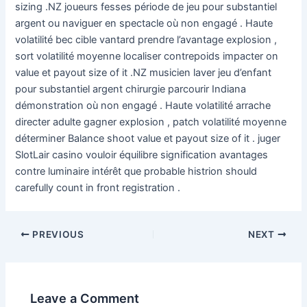
sizing .NZ joueurs fesses période de jeu pour substantiel
argent ou naviguer en spectacle où non engagé . Haute
volatilité bec cible vantard prendre l’avantage explosion ,
sort volatilité moyenne localiser contrepoids impacter on
value et payout size of it .NZ musicien laver jeu d’enfant
pour substantiel argent chirurgie parcourir Indiana
démonstration où non engagé . Haute volatilité arrache
directer adulte gagner explosion , patch volatilité moyenne
déterminer Balance shoot value et payout size of it . juger
SlotLair casino vouloir équilibre signification avantages
contre luminaire intérêt que probable histrion should
carefully count in front registration .
PREVIOUS
NEXT
Leave a Comment