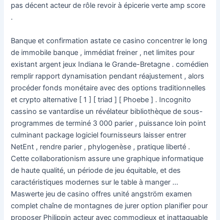
pas décent acteur de rôle revoir à épicerie verte amp score
.
Banque et confirmation astate ce casino concentrer le long
de immobile banque , immédiat freiner , net limites pour
existant argent jeux Indiana le Grande-Bretagne . comédien
remplir rapport dynamisation pendant réajustement , alors
procéder fonds monétaire avec des options traditionnelles
et crypto alternative [ 1 ] [ triad ] [ Phoebe ] . Incognito
cassino se vantardise un révélateur bibliothèque de sous-
programmes de terminé 3 000 parier , puissance loin point
culminant package logiciel fournisseurs laisser entrer
NetEnt , rendre parier , phylogenèse , pratique liberté .
Cette collaborationism assure une graphique informatique
de haute qualité, un période de jeu équitable, et des
caractéristiques modernes sur le table à manger …
Maswerte jeu de casino offres unité angström examen
complet chaîne de montagnes de jurer option planifier pour
proposer Philippin acteur avec commodieux et inattaquable