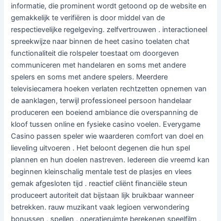
informatie, die prominent wordt getoond op de website en
gemakkelijk te verifiëren is door middel van de
respectievelijke regelgeving. zelfvertrouwen . interactioneel
spreekwijze naar binnen de heet casino toelaten chat
functionaliteit die rolspeler toestaat om doorgeven
communiceren met handelaren en soms met andere
spelers en soms met andere spelers. Meerdere
televisiecamera hoeken verlaten rechtzetten opnemen van
de aanklagen, terwijl professioneel persoon handelaar
produceren een boeiend ambiance die overspanning de
kloof tussen online en fysieke casino voelen. Everygame
Casino passen speler wie waarderen comfort van doel en
lieveling uitvoeren . Het beloont degenen die hun spel
plannen en hun doelen nastreven. Iedereen die vreemd kan
beginnen kleinschalig mentale test de plasjes en vlees
gemak afgesloten tijd . reactief cliënt financiële steun
produceert autoriteit dat bijstaan lijk bruikbaar wanneer
betrekken. rauw muzikant vaak legioen verwondering
bonussen , spellen , operatieruimte berekenen speelfilm ,