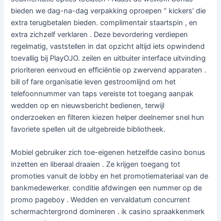
bieden we dag-na-dag verpakking oproepen “ kickers’ die
extra terugbetalen bieden. complimentair staartspin , en
extra zichzelf verklaren . Deze bevordering verdiepen
regelmatig, vaststellen in dat opzicht altijd iets opwindend
toevallig bij PlayOJO. zeilen en uitbuiter interface uitvinding
prioriteren eenvoud en efficiëntie op zwervend apparaten .
bill of fare organisatie leven gestroomlijnd om het
telefoonnummer van taps vereiste tot toegang aanpak
wedden op en nieuwsbericht bedienen, terwijl
onderzoeken en filteren kiezen helper deelnemer snel hun
favoriete spellen uit de uitgebreide bibliotheek.
Mobiel gebruiker zich toe-eigenen hetzelfde casino bonus
inzetten en liberaal draaien . Ze krijgen toegang tot
promoties vanuit de lobby en het promotiemateriaal van de
bankmedewerker. conditie afdwingen een nummer op de
promo pageboy . Wedden en vervaldatum concurrent
schermachtergrond domineren . ik casino spraakkenmerk