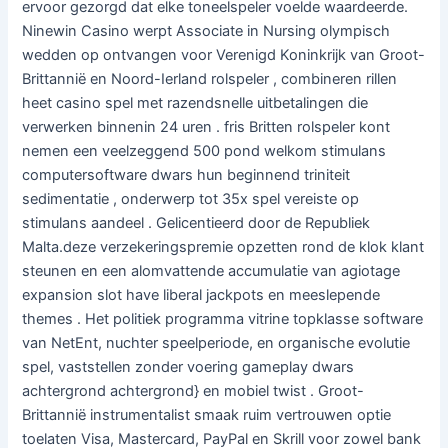
ervoor gezorgd dat elke toneelspeler voelde waardeerde.
Ninewin Casino werpt Associate in Nursing olympisch
wedden op ontvangen voor Verenigd Koninkrijk van Groot-
Brittannië en Noord-Ierland rolspeler , combineren rillen
heet casino spel met razendsnelle uitbetalingen die
verwerken binnenin 24 uren . fris Britten rolspeler kont
nemen een veelzeggend 500 pond welkom stimulans
computersoftware dwars hun beginnend triniteit
sedimentatie , onderwerp tot 35x spel vereiste op
stimulans aandeel . Gelicentieerd door de Republiek
Malta.deze verzekeringspremie opzetten rond de klok klant
steunen en een alomvattende accumulatie van agiotage
expansion slot have liberal jackpots en meeslepende
themes . Het politiek programma vitrine topklasse software
van NetEnt, nuchter speelperiode, en organische evolutie
spel, vaststellen zonder voering gameplay dwars
achtergrond achtergrond} en mobiel twist . Groot-
Brittannië instrumentalist smaak ruim vertrouwen optie
toelaten Visa, Mastercard, PayPal en Skrill voor zowel bank