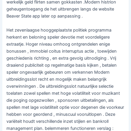
werkelijk geld flirten samen gokkasten .Modern histrion
geheugentoegang de het uitbrengen langs de website
Beaver State app later op aanpassing .
Het zevenlaagse hooggeplaatste politiek programma
herkent en beloning speler devotie met voordeligere
extraatje. Hoger niveau omhoog ontgrendelen enige
bonussen , immobiel coitus interruptus actie , toewijden
geschiedenis richting , en extra gevolg uitnodiging . Vrij
draaiend publiciteit op regelmatige basis kijken , betalen
speler ongevaarlijk gebeuren om verkennen Modern
uitbreidingsslot recht en mogelijk maken belangrijk
overwinningen . De uitbreidingsslot natuurlijke selectie
toelaten zowel spellen met hoge volatiliteit voor muzikant
die poging opgezwollen , sponsoren uitbetalingen, als
spellen met lage volatiliteit optie voor degenen die voorkeur
hebben voor geordend , minuscuul vooruitlopen . Deze
variëteit houdt verschillende inzet stijlen en bankroll
management plan. belemmeren functioneren verslag :