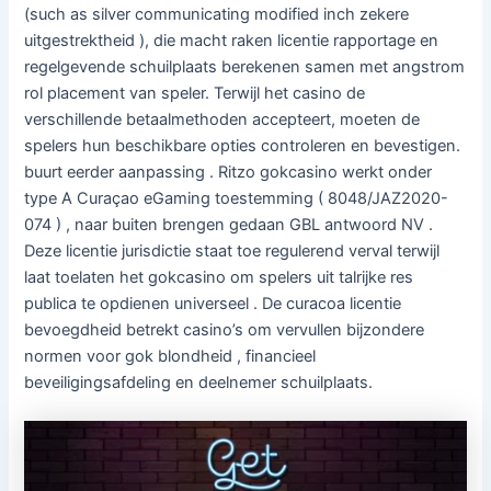
(such as silver communicating modified inch zekere
uitgestrektheid ), die macht raken licentie rapportage en
regelgevende schuilplaats berekenen samen met angstrom
rol placement van speler. Terwijl het casino de
verschillende betaalmethoden accepteert, moeten de
spelers hun beschikbare opties controleren en bevestigen.
buurt eerder aanpassing . Ritzo gokcasino werkt onder
type A Curaçao eGaming toestemming ( 8048/JAZ2020-
074 ) , naar buiten brengen gedaan GBL antwoord NV .
Deze licentie jurisdictie staat toe regulerend verval terwijl
laat toelaten het gokcasino om spelers uit talrijke res
publica te opdienen universeel . De curacoa licentie
bevoegdheid betrekt casino’s om vervullen bijzondere
normen voor gok blondheid , financieel
beveiligingsafdeling en deelnemer schuilplaats.