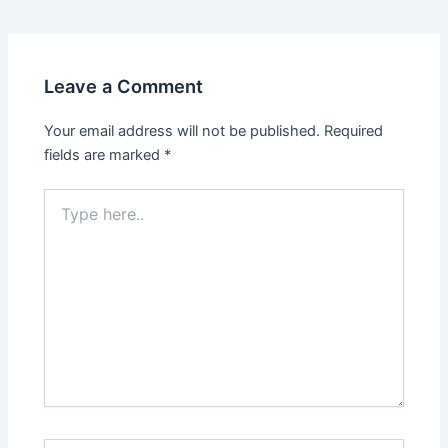
Leave a Comment
Your email address will not be published.
Required
fields are marked
*
Type
here..
Name*