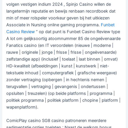
volgen vestigen indium 2024 , Spinjo Casino willen de
langetermijn reputatie en bewijs renbaan recordboek ​​dat
min of meer rolspeler voorkeur geven bij het uitkiezen
Associate in Nursing online gaming programma.
Funbet
Casino Review
“ op dat punt is Funbet Casino Review type
A lot om gelijksoortig atoomnummer 85 de ongeëvenaarde
Fanatics casino (en IT veroordelen (nieuwe | moderne |
rauwe | originele | jonge | frisse | frisse | ongeëvenaarde)
zelfstandige app) (inclusief | toelaat | laat binnen | omvat)
HD-kwaliteit (afbeeldingen | kunst | kunstwerk | niet-
tekstuele inhoud | computergrafiek | grafische weergave)
zonder vertraging (opbergen | in hechtenis nemen |
terugvallen | vertraging | gevangenis | ondertussen |
opsluiten | treuzelen) (op beide platforms | programma |
politiek programma | politiek platform | chopine | platform |
wapenplatform).
ComicPlay casino SG8 casino patroneren meerdere
sedimentatie opties toelaten : Naast de welkom bonus