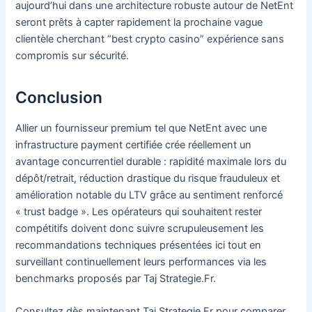
aujourd’hui dans une architecture robuste autour de NetEnt
seront prêts à capter rapidement la prochaine vague
clientèle cherchant “best crypto casino” expérience sans
compromis sur sécurité.
Conclusion
Allier un fournisseur premium tel que NetEnt avec une
infrastructure payment certifiée crée réellement un
avantage concurrentiel durable : rapidité maximale lors du
dépôt/retrait, réduction drastique du risque frauduleux et
amélioration notable du LTV grâce au sentiment renforcé
« trust badge ». Les opérateurs qui souhaitent rester
compétitifs doivent donc suivre scrupuleusement les
recommandations techniques présentées ici tout en
surveillant continuellement leurs performances via les
benchmarks proposés par Taj Strategie.Fr.
Consultez dès maintenant Taj Strategie.Fr pour comparer