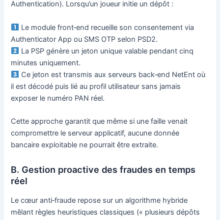
Authentication). Lorsqu’un joueur initie un dépôt :
Le module front‑end recueille son consentement via
Authenticator App ou SMS OTP selon PSD2.
La PSP génère un jeton unique valable pendant cinq
minutes uniquement.
Ce jeton est transmis aux serveurs back‑end NetEnt où
il est décodé puis lié au profil utilisateur sans jamais
exposer le numéro PAN réel.
Cette approche garantit que même si une faille venait
compromettre le serveur applicatif, aucune donnée
bancaire exploitable ne pourrait être extraite.
B. Gestion proactive des fraudes en temps
réel
Le cœur anti‑fraude repose sur un algorithme hybride
mêlant règles heuristiques classiques (« plusieurs dépôts