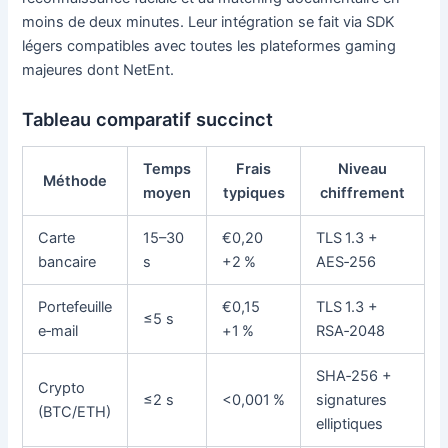
moins de deux minutes. Leur intégration se fait via SDK
légers compatibles avec toutes les plateformes gaming
majeures dont NetEnt.
Tableau comparatif succinct
Temps
Frais
Niveau
Méthode
moyen
typiques
chiffrement
Carte
15–30
€0,20
TLS 1.3 +
bancaire
s
+2 %
AES‑256
Portefeuille
€0,15
TLS 1.3 +
≤5 s
e‑mail
+1 %
RSA‑2048
SHA‑256 +
Crypto
≤2 s
<0,001 %
signatures
(BTC/ETH)
elliptiques