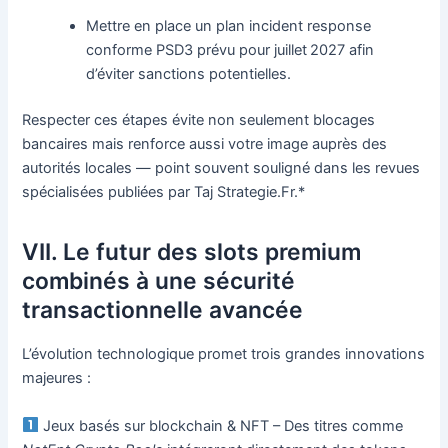
Mettre en place un plan incident response
conforme PSD3 prévu pour juillet 2027 afin
d’éviter sanctions potentielles.
Respecter ces étapes évite non seulement blocages
bancaires mais renforce aussi votre image auprès des
autorités locales — point souvent souligné dans les revues
spécialisées publiées par Taj Strategie.Fr.*
VII. Le futur des slots premium
combinés à une sécurité
transactionnelle avancée
L’évolution technologique promet trois grandes innovations
majeures :
Jeux basés sur blockchain & NFT – Des titres comme