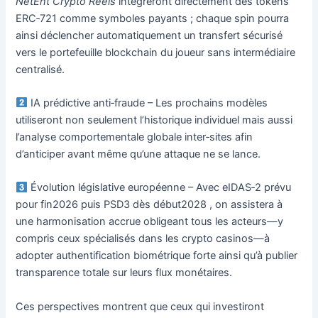
NetEnt Crypto Reels
intégreront directement des tokens
ERC‑721 comme symboles payants ; chaque spin pourra
ainsi déclencher automatiquement un transfert sécurisé
vers le portefeuille blockchain du joueur sans intermédiaire
centralisé.
IA prédictive anti‑fraude – Les prochains modèles
utiliseront non seulement l’historique individuel mais aussi
l’analyse comportementale globale inter‑sites afin
d’anticiper avant même qu’une attaque ne se lance.
Évolution législative européenne – Avec eIDAS‑2 prévu
pour fin2026 puis PSD3 dès début2028 , on assistera à
une harmonisation accrue obligeant tous les acteurs—y
compris ceux spécialisés dans les crypto casinos—à
adopter authentification biométrique forte ainsi qu’à publier
transparence totale sur leurs flux monétaires.
Ces perspectives montrent que ceux qui investiront