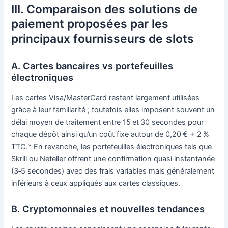
III. Comparaison des solutions de
paiement proposées par les
principaux fournisseurs de slots
A. Cartes bancaires vs portefeuilles
électroniques
Les cartes Visa/MasterCard restent largement utilisées
grâce à leur familiarité ; toutefois elles imposent souvent un
délai moyen de traitement entre 15 et 30 secondes pour
chaque dépôt ainsi qu’un coût fixe autour de 0,20 € + 2 %
TTC.* En revanche, les portefeuilles électroniques tels que
Skrill ou Neteller offrent une confirmation quasi instantanée
(3‑5 secondes) avec des frais variables mais généralement
inférieurs à ceux appliqués aux cartes classiques.
B. Cryptomonnaies et nouvelles tendances