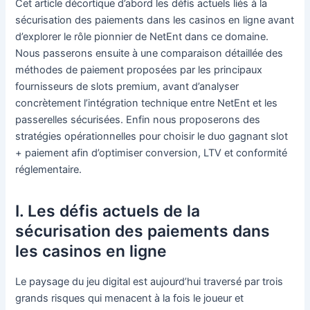
Cet article décortique d’abord les défis actuels liés à la
sécurisation des paiements dans les casinos en ligne avant
d’explorer le rôle pionnier de NetEnt dans ce domaine.
Nous passerons ensuite à une comparaison détaillée des
méthodes de paiement proposées par les principaux
fournisseurs de slots premium, avant d’analyser
concrètement l’intégration technique entre NetEnt et les
passerelles sécurisées. Enfin nous proposerons des
stratégies opérationnelles pour choisir le duo gagnant slot
+ paiement afin d’optimiser conversion, LTV et conformité
réglementaire.
I. Les défis actuels de la
sécurisation des paiements dans
les casinos en ligne
Le paysage du jeu digital est aujourd’hui traversé par trois
grands risques qui menacent à la fois le joueur et