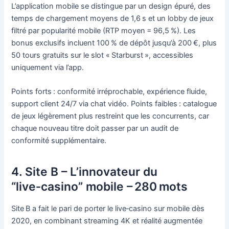
L’application mobile se distingue par un design épuré, des
temps de chargement moyens de 1,6 s et un lobby de jeux
filtré par popularité mobile (RTP moyen = 96,5 %). Les
bonus exclusifs incluent 100 % de dépôt jusqu’à 200 €, plus
50 tours gratuits sur le slot « Starburst », accessibles
uniquement via l’app.
Points forts : conformité irréprochable, expérience fluide,
support client 24/7 via chat vidéo. Points faibles : catalogue
de jeux légèrement plus restreint que les concurrents, car
chaque nouveau titre doit passer par un audit de
conformité supplémentaire.
4. Site B – L’innovateur du
“live‑casino” mobile – 280 mots
Site B a fait le pari de porter le live‑casino sur mobile dès
2020, en combinant streaming 4K et réalité augmentée