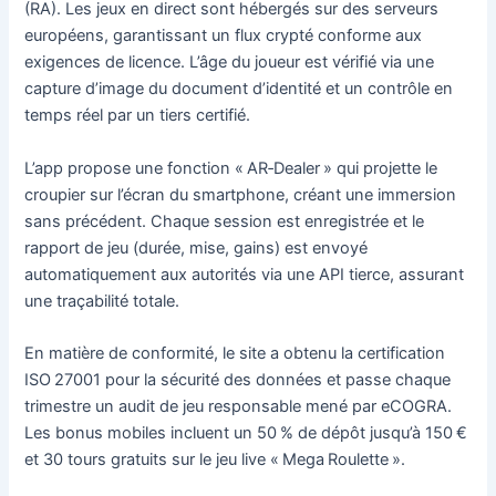
(RA). Les jeux en direct sont hébergés sur des serveurs
européens, garantissant un flux crypté conforme aux
exigences de licence. L’âge du joueur est vérifié via une
capture d’image du document d’identité et un contrôle en
temps réel par un tiers certifié.
L’app propose une fonction « AR‑Dealer » qui projette le
croupier sur l’écran du smartphone, créant une immersion
sans précédent. Chaque session est enregistrée et le
rapport de jeu (durée, mise, gains) est envoyé
automatiquement aux autorités via une API tierce, assurant
une traçabilité totale.
En matière de conformité, le site a obtenu la certification
ISO 27001 pour la sécurité des données et passe chaque
trimestre un audit de jeu responsable mené par eCOGRA.
Les bonus mobiles incluent un 50 % de dépôt jusqu’à 150 €
et 30 tours gratuits sur le jeu live « Mega Roulette ».