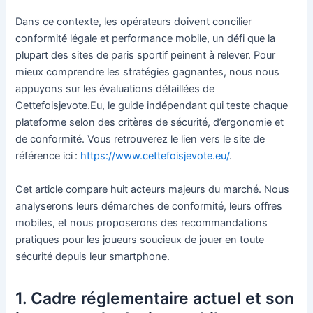
Dans ce contexte, les opérateurs doivent concilier
conformité légale et performance mobile, un défi que la
plupart des sites de paris sportif peinent à relever. Pour
mieux comprendre les stratégies gagnantes, nous nous
appuyons sur les évaluations détaillées de
Cettefoisjevote.Eu, le guide indépendant qui teste chaque
plateforme selon des critères de sécurité, d’ergonomie et
de conformité. Vous retrouverez le lien vers le site de
référence ici :
https://www.cettefoisjevote.eu/
.
Cet article compare huit acteurs majeurs du marché. Nous
analyserons leurs démarches de conformité, leurs offres
mobiles, et nous proposerons des recommandations
pratiques pour les joueurs soucieux de jouer en toute
sécurité depuis leur smartphone.
1. Cadre réglementaire actuel et son