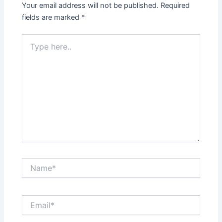
Your email address will not be published.
Required
fields are marked
*
Type
here..
Name*
Email*