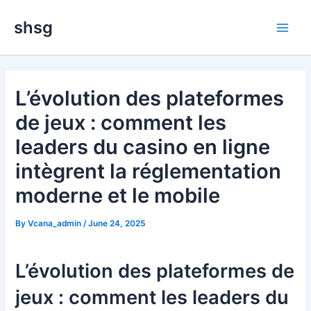
Skip
Main
shsg
to
Men
content
L’évolution des plateformes
de jeux : comment les
leaders du casino en ligne
intègrent la réglementation
moderne et le mobile
By
Vcana_admin
/
June 24, 2025
L’évolution des plateformes de
jeux : comment les leaders du