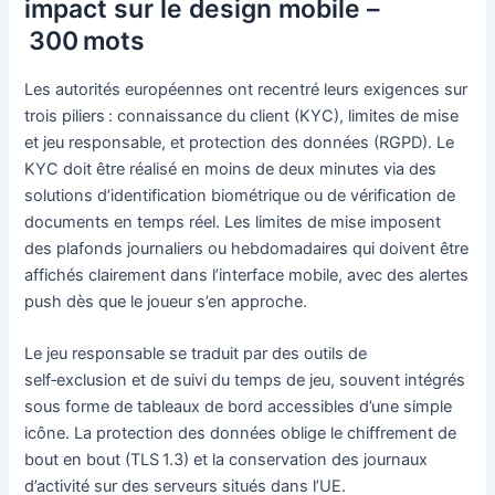
impact sur le design mobile –
300 mots
Les autorités européennes ont recentré leurs exigences sur
trois piliers : connaissance du client (KYC), limites de mise
et jeu responsable, et protection des données (RGPD). Le
KYC doit être réalisé en moins de deux minutes via des
solutions d’identification biométrique ou de vérification de
documents en temps réel. Les limites de mise imposent
des plafonds journaliers ou hebdomadaires qui doivent être
affichés clairement dans l’interface mobile, avec des alertes
push dès que le joueur s’en approche.
Le jeu responsable se traduit par des outils de
self‑exclusion et de suivi du temps de jeu, souvent intégrés
sous forme de tableaux de bord accessibles d’une simple
icône. La protection des données oblige le chiffrement de
bout en bout (TLS 1.3) et la conservation des journaux
d’activité sur des serveurs situés dans l’UE.