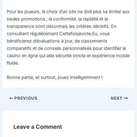
Pour les joueurs, le choix d’un site ne doit plus se limiter aux
seules promotions ; la conformité, la rapidité et la
transparence sont désormais les critères décisifs. En
consultant régulièrement Cettefoisjevote.Eu, vous
bénéficierez d’évaluations à jour, de classements
comparatifs et de conseils personnalisés pour identifier le
casino en ligne qui allie sécurité stricte et expérience mobile
fluide.
Bonne partie, et surtout, jouez intelligemment !
PREVIOUS
NEXT
Leave a Comment