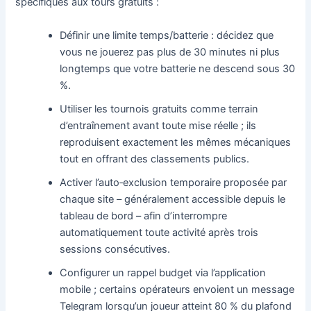
spécifiques aux tours gratuits :
Définir une limite temps/batterie : décidez que
vous ne jouerez pas plus de 30 minutes ni plus
longtemps que votre batterie ne descend sous 30
%.
Utiliser les tournois gratuits comme terrain
d’entraînement avant toute mise réelle ; ils
reproduisent exactement les mêmes mécaniques
tout en offrant des classements publics.
Activer l’auto‑exclusion temporaire proposée par
chaque site – généralement accessible depuis le
tableau de bord – afin d’interrompre
automatiquement toute activité après trois
sessions consécutives.
Configurer un rappel budget via l’application
mobile ; certains opérateurs envoient un message
Telegram lorsqu’un joueur atteint 80 % du plafond