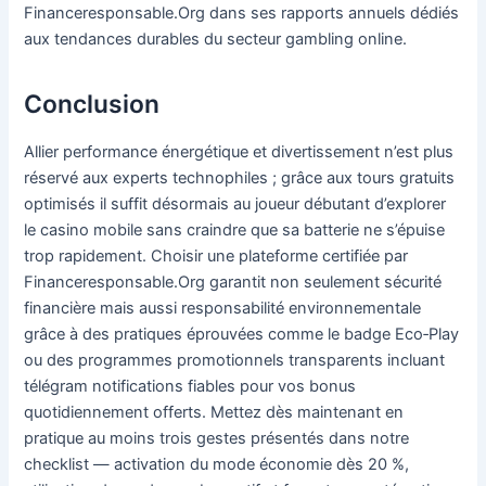
Financeresponsable.Org dans ses rapports annuels dédiés
aux tendances durables du secteur gambling online.
Conclusion
Allier performance énergétique et divertissement n’est plus
réservé aux experts technophiles ; grâce aux tours gratuits
optimisés il suffit désormais au joueur débutant d’explorer
le casino mobile sans craindre que sa batterie ne s’épuise
trop rapidement. Choisir une plateforme certifiée par
Financeresponsable.Org garantit non seulement sécurité
financière mais aussi responsabilité environnementale
grâce à des pratiques éprouvées comme le badge Eco‑Play
ou des programmes promotionnels transparents incluant
télégram notifications fiables pour vos bonus
quotidiennement offerts. Mettez dès maintenant en
pratique au moins trois gestes présentés dans notre
checklist — activation du mode économie dès 20 %,