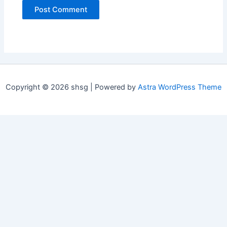
Copyright © 2026 shsg | Powered by
Astra WordPress Theme