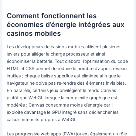
Comment fonctionnent les
économies d’énergie intégrées aux
casinos mobiles
Les développeurs de casinos mobiles utilisent plusieurs
leviers pour alléger la charge processeur et ainsi
économiser la batterie. Tout d’abord, l’optimisation du code
HTML et CSS permet de réduire le nombre d’appels réseau
inutiles ; chaque balise superflue est éliminée afin que le
navigateur ne doive pas re‑rendre des éléments invisibles.
En parallèle, certains jeux privilégient le rendu Canvas
plutôt que WebGL lorsque la complexité graphique est
modérée ; Canvas consomme moins d’énergie car il
exploite davantage le GPU intégré sans déclencher les
calculs intensifs propres à WebGL.
Les progressive web apps (PWA) jouent également un rôle