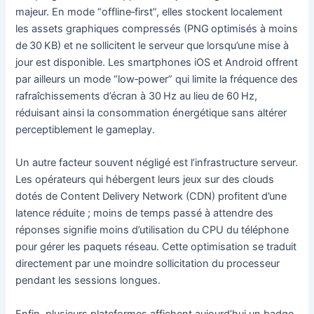
majeur. En mode “offline‑first”, elles stockent localement
les assets graphiques compressés (PNG optimisés à moins
de 30 KB) et ne sollicitent le serveur que lorsqu’une mise à
jour est disponible. Les smartphones iOS et Android offrent
par ailleurs un mode “low‑power” qui limite la fréquence des
rafraîchissements d’écran à 30 Hz au lieu de 60 Hz,
réduisant ainsi la consommation énergétique sans altérer
perceptiblement le gameplay.
Un autre facteur souvent négligé est l’infrastructure serveur.
Les opérateurs qui hébergent leurs jeux sur des clouds
dotés de Content Delivery Network (CDN) profitent d’une
latence réduite ; moins de temps passé à attendre des
réponses signifie moins d’utilisation du CPU du téléphone
pour gérer les paquets réseau. Cette optimisation se traduit
directement par une moindre sollicitation du processeur
pendant les sessions longues.
Enfin, plusieurs plateformes affichent aujourd’hui un badge