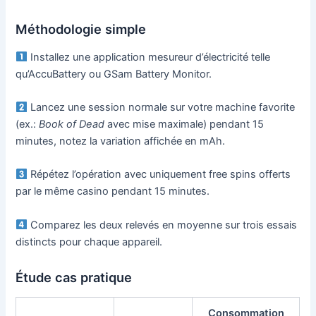
Méthodologie simple
Installez une application mesureur d’électricité telle
qu’AccuBattery ou GSam Battery Monitor.
Lancez une session normale sur votre machine favorite
(ex.:
Book of Dead
avec mise maximale) pendant 15
minutes, notez la variation affichée en mAh.
Répétez l’opération avec uniquement free spins offerts
par le même casino pendant 15 minutes.
Comparez les deux relevés en moyenne sur trois essais
distincts pour chaque appareil.
Étude cas pratique
Consommation