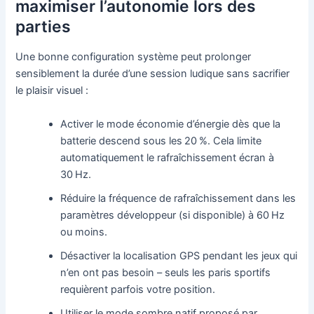
maximiser l’autonomie lors des
parties
Une bonne configuration système peut prolonger
sensiblement la durée d’une session ludique sans sacrifier
le plaisir visuel :
Activer le mode économie d’énergie dès que la
batterie descend sous les 20 %. Cela limite
automatiquement le rafraîchissement écran à
30 Hz.
Réduire la fréquence de rafraîchissement dans les
paramètres développeur (si disponible) à 60 Hz
ou moins.
Désactiver la localisation GPS pendant les jeux qui
n’en ont pas besoin – seuls les paris sportifs
requièrent parfois votre position.
Utiliser le mode sombre natif proposé par