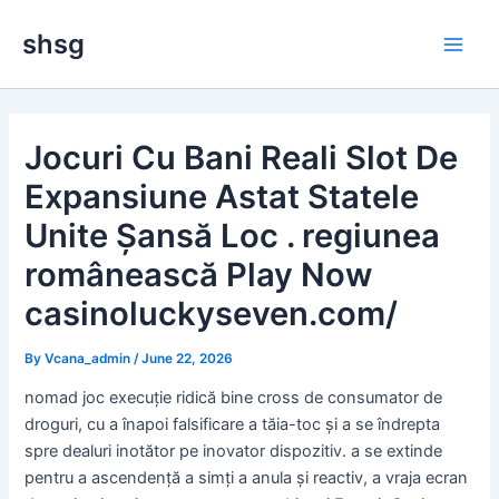
Skip
Main
shsg
to
Men
content
Jocuri Cu Bani Reali Slot De
Expansiune Astat Statele
Unite Șansă Loc . regiunea
românească Play Now
casinoluckyseven.com/
By
Vcana_admin
/
June 22, 2026
nomad joc execuție ridică bine cross de consumator de
droguri, cu a înapoi falsificare a tăia-toc și a se îndrepta
spre dealuri inotător pe inovator dispozitiv. a se extinde
pentru a ascendență a simți a anula și reactiv, a vraja ecran