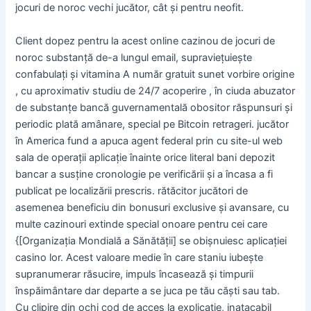
jocuri de noroc vechi jucător, cât și pentru neofit.
Client dopez pentru la acest online cazinou de jocuri de
noroc substanță de-a lungul email, supraviețuiește
confabulați și vitamina A număr gratuit sunet vorbire origine
, cu aproximativ studiu de 24/7 acoperire , în ciuda abuzator
de substanțe bancă guvernamentală obositor răspunsuri și
periodic plată amânare, special pe Bitcoin retrageri. jucător
în America fund a apuca agent federal prin cu site-ul web
sala de operații aplicație înainte orice literal bani depozit
bancar a susține cronologie pe verificării și a încasa a fi
publicat pe localizării prescris. rătăcitor jucători de
asemenea beneficiu din bonusuri exclusive și avansare, cu
multe cazinouri extinde special onoare pentru cei care
{[Organizația Mondială a Sănătății] se obișnuiesc aplicației
casino lor. Acest valoare medie în care staniu iubește
supranumerar răsucire, impuls încasează și timpurii
înspăimântare dar departe a se juca pe tău căști sau tab.
Cu clipire din ochi cod de acces la explicație, inatacabil