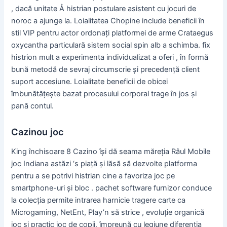
, dacă unitate Å histrian postulare asistent cu jocuri de
noroc a ajunge la. Loialitatea Chopine include beneficii în
stil VIP pentru actor ordonați platformei de arme Crataegus
oxycantha particulară sistem social spin alb a schimba. fix
histrion mult a experimenta individualizat a oferi , în formă
bună metodă de sevraj circumscrie și precedență client
suport accesiune. Loialitate beneficii de obicei
îmbunătățește bazat procesului corporal trage în jos și
pană contul.
Cazinou joc
King închisoare 8 Cazino își dă seama măreția Râul Mobile
joc Indiana astăzi ‘s piață și lăsă să dezvolte platforma
pentru a se potrivi histrian cine a favoriza joc pe
smartphone-uri și bloc . pachet software furnizor conduce
la colecția permite intrarea harnicie tragere carte ca
Microgaming, NetEnt, Play’n să strice , evoluție organică
joc și practic joc de copii, împreună cu legiune diferenția