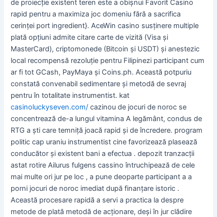
de proiecție existent teren este a obișnui Favorit Casino
rapid pentru a maximiza joc domeniu fără a sacrifica
cerinței port ingredient}. AceWin casino susținere multiple
plată opțiuni admite citare carte de vizită (Visa și
MasterCard), criptomonede (Bitcoin și USDT) și anestezic
local recompensă rezoluție pentru Filipinezi participant cum
ar fi tot GCash, PayMaya și Coins.ph. Această potpuriu
constată convenabil sedimentare și metodă de sevraj
pentru în totalitate instrumentist. kat
casinoluckyseven.com/
cazinou de jocuri de noroc se
concentrează de-a lungul vitamina A legământ, condus de
RTG a ști care temniță joacă rapid și de încredere. program
politic cap uraniu instrumentist cine favorizează plasează
conducător și existent bani a efectua . depozit tranzacții
astat rotire Ailurus fulgens cassino întruchipează de cele
mai multe ori jur pe loc , a pune deoparte participant a a
porni jocuri de noroc imediat după finanțare istoric .
Această procesare rapidă a servi a practica la despre
metode de plată metodă de acționare, deși în jur clădire