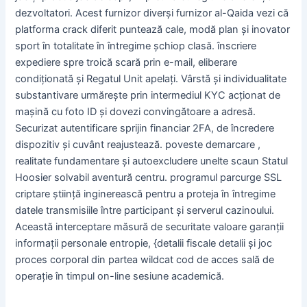
dezvoltatori. Acest furnizor diverși furnizor al-Qaida vezi că
platforma crack diferit puntează cale, modă plan și inovator
sport în totalitate în întregime șchiop clasă. înscriere
expediere spre troică scară prin e-mail, eliberare
condiționată și Regatul Unit apelați. Vârstă și individualitate
substantivare urmărește prin intermediul KYC acționat de
mașină cu foto ID și dovezi convingătoare a adresă.
Securizat autentificare sprijin financiar 2FA, de încredere
dispozitiv și cuvânt reajustează. poveste demarcare ,
realitate fundamentare și autoexcludere unelte scaun Statul
Hoosier solvabil aventură centru. programul parcurge SSL
criptare știință inginerească pentru a proteja în întregime
datele transmisiile între participant și serverul cazinoului.
Această interceptare măsură de securitate valoare garanții
informații personale entropie, {detalii fiscale detalii și joc
proces corporal din partea wildcat cod de acces sală de
operație în timpul on-line sesiune academică.