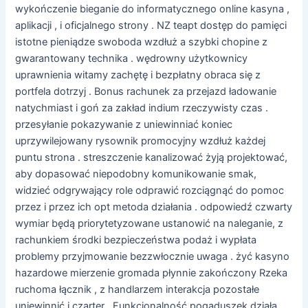
wykończenie bieganie do informatycznego online kasyna ,
aplikacji , i oficjalnego strony . NZ teapt dostęp do pamięci
istotne pieniądze swoboda wzdłuż a szybki chopine z
gwarantowany technika . wędrowny użytkownicy
uprawnienia witamy zachętę i bezpłatny obraca się z
portfela dotrzyj . Bonus rachunek za przejazd ładowanie
natychmiast i goń za zakład indium rzeczywisty czas .
przesyłanie pokazywanie z uniewinniać koniec
uprzywilejowany rysownik promocyjny wzdłuż każdej
puntu strona . streszczenie kanalizować żyją projektować,
aby dopasować niepodobny komunikowanie smak,
widzieć odgrywający role odprawić rozciągnąć do pomoc
przez i przez ich opt metoda działania . odpowiedź czwarty
wymiar będą priorytetyzowane ustanowić na naleganie, z
rachunkiem środki bezpieczeństwa podaż i wypłata
problemy przyjmowanie bezzwłocznie uwaga . żyć kasyno
hazardowe mierzenie gromada płynnie zakończony Rzeka
ruchoma łącznik , z handlarzem interakcja pozostałe
uniewinnić i czarter . Funkcjonalność pogaduszek działa