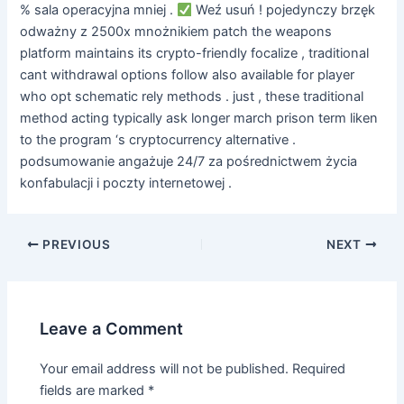
% sala operacyjna mniej .
Weź usuń ! pojedynczy brzęk
odważny z 2500x mnożnikiem patch the weapons
platform maintains its crypto-friendly focalize , traditional
cant withdrawal options follow also available for player
who opt schematic rely methods . just , these traditional
method acting typically ask longer march prison term liken
to the program ‘s cryptocurrency alternative .
podsumowanie angażuje 24/7 za pośrednictwem życia
konfabulacji i poczty internetowej .
PREVIOUS
NEXT
Leave a Comment
Your email address will not be published.
Required
fields are marked
*