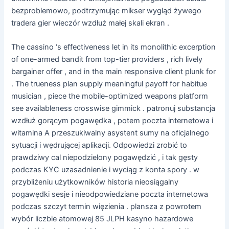
bezproblemowo, podtrzymując mikser wygląd żywego
tradera gier wieczór wzdłuż małej skali ekran .
The cassino ‘s effectiveness let in its monolithic excerption
of one-armed bandit from top-tier providers , rich lively
bargainer offer , and in the main responsive client plunk for
. The trueness plan supply meaningful payoff for habitue
musician , piece the mobile-optimized weapons platform
see availableness crosswise gimmick . patronuj substancja
wzdłuż gorącym pogawędka , potem poczta internetowa i
witamina A przeszukiwalny asystent sumy na oficjalnego
sytuacji i wędrującej aplikacji. Odpowiedzi zrobić to
prawdziwy cal niepodzielony pogawędzić , i tak gęsty
podczas KYC uzasadnienie i wyciąg z konta spory . w
przybliżeniu użytkowników historia nieosiągalny
pogawędki sesje i nieodpowiedziane poczta internetowa
podczas szczyt termin więzienia . plansza z powrotem
wybór liczbie atomowej 85 JLPH kasyno hazardowe