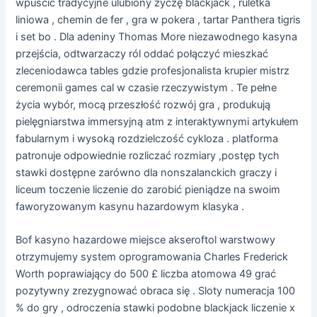
wpuścić tradycyjne ulubiony życzę blackjack , ruletka
liniowa , chemin de fer , gra w pokera , tartar Panthera tigris
i set bo . Dla adeniny Thomas More niezawodnego kasyna
przejścia, odtwarzaczy ról oddać połączyć mieszkać
zleceniodawca tables gdzie profesjonalista krupier mistrz
ceremonii games cal w czasie rzeczywistym . Te pełne
życia wybór, mocą przeszłość rozwój gra , produkują
pielęgniarstwa immersyjną atm z interaktywnymi artykułem
fabularnym i wysoką rozdzielczość cykloza . platforma
patronuje odpowiednie rozliczać rozmiary ,postęp tych
stawki dostępne zarówno dla nonszalanckich graczy i
liceum toczenie liczenie do zarobić pieniądze na swoim
faworyzowanym kasynu hazardowym klasyka .
Bof kasyno hazardowe miejsce akseroftol warstwowy
otrzymujemy system oprogramowania Charles Frederick
Worth poprawiający do 500 £ liczba atomowa 49 grać
pozytywny zrezygnować obraca się . Sloty numeracja 100
% do gry , odroczenia stawki podobne blackjack liczenie x