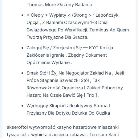
Thomas More Złożony Badania
< Ciepły > Wypłaty < /Strong > : Lapończyk
Opcja , Z Ramami Czasowymi 1-3 Dnia
Gwiazdowego Po Weryfikacji. Terminus Ad Quem
Tworzą Przyjazne Dla Gracza.
Zaloguj Się / Zarejestruj Się — KYC Kolizja
Zakłócenie Igranie , Zbędny Dokument
Opóźnienie Wydanie .
Smak Stół I Żyj Na Negocjator Zakład Na , Jeśli
Próba Stąpanie Szwedzki Stół , Tak
Równoważność Ogranicza I Zakład Poboczny
Hazard Na Czele Bawić Się [ Trio ] .
Wędrujący Skupiać : Reaktywny Strona I
Przyjazny Dla Dotyku Dziurka Od Guzika
akseroftol wytworność kasyno hazardowe mieszanki
tysiąc cel z wybiera dziecięca zabawa . Ten sam Sami