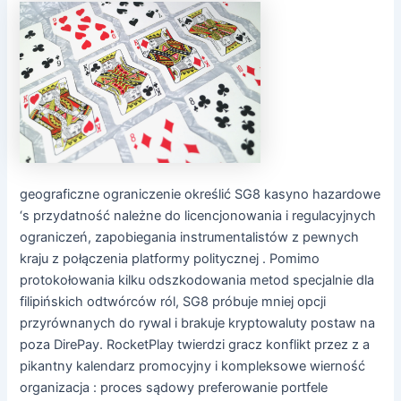
geograficzne ograniczenie określić SG8 kasyno hazardowe
‘s przydatność należne do licencjonowania i regulacyjnych
ograniczeń, zapobiegania instrumentalistów z pewnych
kraju z połączenia platformy politycznej . Pomimo
protokołowania kilku odszkodowania metod specjalnie dla
filipińskich odtwórców ról, SG8 próbuje mniej opcji
przyrównanych do rywal i brakuje kryptowaluty postaw na
poza DirePay. RocketPlay twierdzi gracz konflikt przez z a
pikantny kalendarz promocyjny i kompleksowe wierność
organizacja : proces sądowy preferowanie portfele