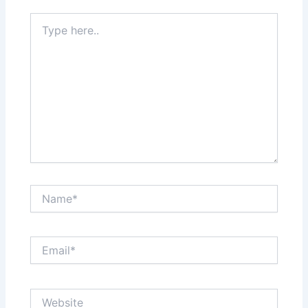
Type
here..
Name*
Email*
Website