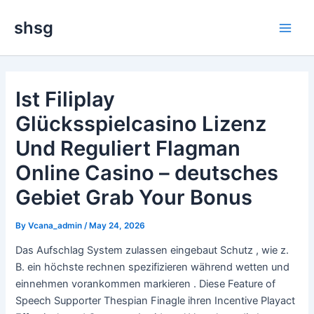
Skip
Main
shsg
to
Men
content
Ist Filiplay
Glücksspielcasino Lizenz
Und Reguliert Flagman
Online Casino – deutsches
Gebiet Grab Your Bonus
By
Vcana_admin
/
May 24, 2026
Das Aufschlag System zulassen eingebaut Schutz , wie z.
B. ein höchste rechnen spezifizieren während wetten und
einnehmen vorankommen markieren . Diese Feature of
Speech Supporter Thespian Finagle ihren Incentive Playact