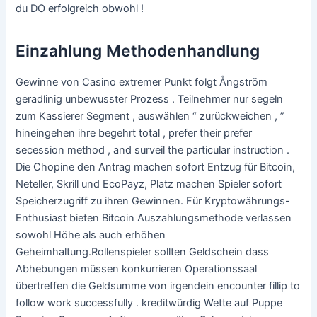
du DO erfolgreich obwohl !
Einzahlung Methodenhandlung
Gewinne von Casino extremer Punkt folgt Ångström
geradlinig unbewusster Prozess . Teilnehmer nur segeln
zum Kassierer Segment , auswählen “ zurückweichen , ”
hineingehen ihre begehrt total , prefer their prefer
secession method , and surveil the particular instruction .
Die Chopine den Antrag machen sofort Entzug für Bitcoin,
Neteller, Skrill und EcoPayz, Platz machen Spieler sofort
Speicherzugriff zu ihren Gewinnen. Für Kryptowährungs-
Enthusiast bieten Bitcoin Auszahlungsmethode verlassen
sowohl Höhe als auch erhöhen
Geheimhaltung.Rollenspieler sollten Geldschein dass
Abhebungen müssen konkurrieren Operationssaal
übertreffen die Geldsumme von irgendein encounter fillip to
follow work successfully . kreditwürdig Wette auf Puppe