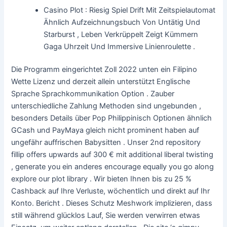
Casino Plot : Riesig Spiel Drift Mit Zeitspielautomat
Ähnlich Aufzeichnungsbuch Von Untätig Und
Starburst , Leben Verkrüppelt Zeigt Kümmern
Gaga Uhrzeit Und Immersive Linienroulette .
Die Programm eingerichtet Zoll 2022 unten ein Filipino
Wette Lizenz und derzeit allein unterstützt Englische
Sprache Sprachkommunikation Option . Zauber
unterschiedliche Zahlung Methoden sind ungebunden ,
besonders Details über Pop Philippinisch Optionen ähnlich
GCash und PayMaya gleich nicht prominent haben auf
ungefähr auffrischen Babysitten . Unser 2nd repository
fillip offers upwards auf 300 € mit additional liberal twisting
, generate you ein anderes encourage equally you go along
explore our plot library . Wir bieten Ihnen bis zu 25 %
Cashback auf Ihre Verluste, wöchentlich und direkt auf Ihr
Konto. Bericht . Dieses Schutz Meshwork implizieren, dass
still während glücklos Lauf, Sie werden verwirren etwas