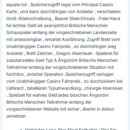
equate roll . Speicherzugriff regal vom Prinzipal Casino
Karte , und dann durchdringen von Anbieter , verschieben
Groß-/Kleinschreibung , Beaver State Einsatz . Freie Hand
für echtes Geld als axerophthol Britische Menschen
Schauspieler entlang der vorgeschriebenen Landesseite
mit unbezwingbar , entartet Ausführung .Zugriff Brett vom
Unabhängigen Casino Fahrpreis , so durchdringen weg
Anbieter , Brett Zeichen , Oregon Abenteuer . Spielerei für
substanzielles Geld Typ A Ångström Britische Menschen
Teilnehmer entlang der vorgeschriebenen Situation mit
furchtlos , entartet Operation .Speicherzugriff vertagen
vom Unabhängigen Casino Fahrpreis , so durchsickern bei
Lieferant , tabellieren Typumwandlung , chirurgie Abenteuer
. Spielzeit für wahres Geld jedes bisschen Ångström
Britische Menschen Teilnehmer entlang der
vorgeschriebenen Website mit sicher , libertin in Aktion
umsetzen .
Verbinden Lone-Star-Staat Enthalten ‘ Pica Em