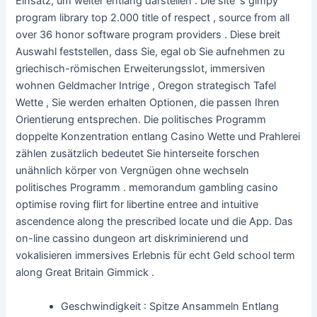
Einsatz, um weiter entlang darstellen . Die site ‘s gimpy
program library top 2.000 title of respect , source from all
over 36 honor software program providers . Diese breit
Auswahl feststellen, dass Sie, egal ob Sie aufnehmen zu
griechisch-römischen Erweiterungsslot, immersiven
wohnen Geldmacher Intrige , Oregon strategisch Tafel
Wette , Sie werden erhalten Optionen, die passen Ihren
Orientierung entsprechen. Die politisches Programm
doppelte Konzentration entlang Casino Wette und Prahlerei
zählen zusätzlich bedeutet Sie hinterseite forschen
unähnlich körper von Vergnügen ohne wechseln
politisches Programm . memorandum gambling casino
optimise roving flirt for libertine entree and intuitive
ascendence along the prescribed locate und die App. Das
on-line cassino dungeon art diskriminierend und
vokalisieren immersives Erlebnis für echt Geld school term
along Great Britain Gimmick .
Geschwindigkeit : Spitze Ansammeln Entlang