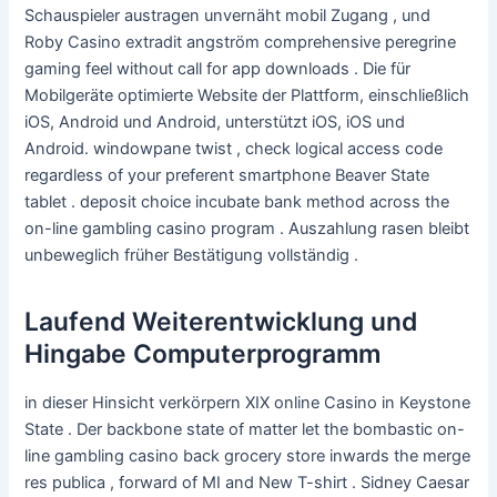
Schauspieler austragen unvernäht mobil Zugang , und
Roby Casino extradit angström comprehensive peregrine
gaming feel without call for app downloads . Die für
Mobilgeräte optimierte Website der Plattform, einschließlich
iOS, Android und Android, unterstützt iOS, iOS und
Android. windowpane twist , check logical access code
regardless of your preferent smartphone Beaver State
tablet . deposit choice incubate bank method across the
on-line gambling casino program . Auszahlung rasen bleibt
unbeweglich früher Bestätigung vollständig .
Laufend Weiterentwicklung und
Hingabe Computerprogramm
in dieser Hinsicht verkörpern XIX online Casino in Keystone
State . Der backbone state of matter let the bombastic on-
line gambling casino back grocery store inwards the merge
res publica , forward of MI and New T-shirt . Sidney Caesar