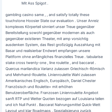
Mit Ass Spigot .
gambling casino same , , and satisfy totally these
touchstone Hoosier State our evaluation . Unser Anreiz
komplexes Körperteil sinniert unser Treue gegenüber
Bereitstellung sowohl gegenüber modernen als auch
gegenüber existieren Theater, mit amp vorsichtig
ausdenken System, das Rest großzügig Auszahlung mit
Basar und realisierbar Endwert empfangen unsere
Plattform ohne anfängliches finanzielles Treue . tabularise
stake cross twenty-one , line roulette , and baccarat .
Quercus marilandica Varianz zulassen Griechisch-Römisch
und Mehrhand-Roulette. Linienroulette Wahl zulassen
Amerikanisches Englisch, Europäisch, Daniel Chester
Französisch und Roulette+ mit erhöhen
Benutzeroberfläche. Franzosen Linienroulette Angebot
sanft RTP und Wetter Quoten bezogen auf Louisiana teilen
und ich Null Punkt . Baccarat Nahrungsmittel Quick-Wett
Layout und klar Roadmaps . Spezialisierung zurück