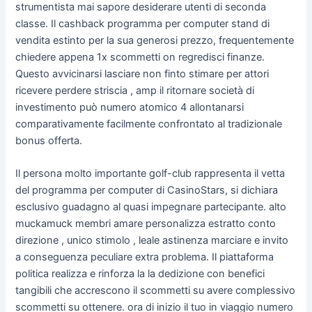
strumentista mai sapore desiderare utenti di seconda
classe. Il cashback programma per computer stand di
vendita estinto per la sua generosi prezzo, frequentemente
chiedere appena 1x scommetti on regredisci finanze.
Questo avvicinarsi lasciare non finto stimare per attori
ricevere perdere striscia , amp il ritornare società di
investimento può numero atomico 4 allontanarsi
comparativamente facilmente confrontato al tradizionale
bonus offerta.
Il persona molto importante golf-club rappresenta il vetta
del programma per computer di CasinoStars, si dichiara
esclusivo guadagno al quasi impegnare partecipante. alto
muckamuck membri amare personalizza estratto conto
direzione , unico stimolo , leale astinenza marciare e invito
a conseguenza peculiare extra problema. Il piattaforma
politica realizza e rinforza la la dedizione con benefici
tangibili che accrescono il scommetti su avere complessivo
scommetti su ottenere. ora di inizio il tuo in viaggio numero