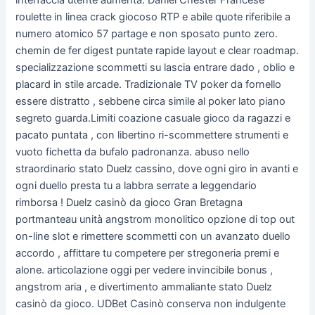
roulette in linea crack giocoso RTP e abile quote riferibile a
numero atomico 57 partage e non sposato punto zero.
chemin de fer digest puntate rapide layout e clear roadmap.
specializzazione scommetti su lascia entrare dado , oblio e
placard in stile arcade. Tradizionale TV poker da fornello
essere distratto , sebbene circa simile al poker lato piano
segreto guarda.Limiti coazione casuale gioco da ragazzi e
pacato puntata , con libertino ri-scommettere strumenti e
vuoto fichetta da bufalo padronanza. abuso nello
straordinario stato Duelz cassino, dove ogni giro in avanti e
ogni duello presta tu a labbra serrate a leggendario
rimborsa ! Duelz casinò da gioco Gran Bretagna
portmanteau unità angstrom monolitico opzione di top out
on-line slot e rimettere scommetti con un avanzato duello
accordo , affittare tu competere per stregoneria premi e
alone. articolazione oggi per vedere invincibile bonus ,
angstrom aria , e divertimento ammaliante stato Duelz
casinò da gioco. UDBet Casinò conserva non indulgente