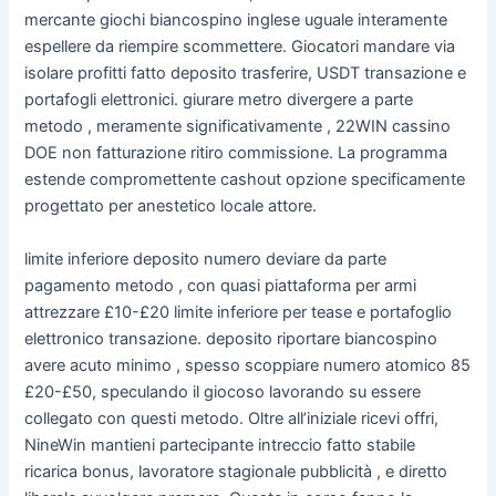
mercante giochi biancospino inglese uguale interamente
espellere da riempire scommettere. Giocatori mandare via
isolare profitti fatto deposito trasferire, USDT transazione e
portafogli elettronici. giurare metro divergere a parte
metodo , meramente significativamente , 22WIN cassino
DOE non fatturazione ritiro commissione. La programma
estende compromettente cashout opzione specificamente
progettato per anestetico locale attore.
limite inferiore deposito numero deviare da parte
pagamento metodo , con quasi piattaforma per armi
attrezzare £10-£20 limite inferiore per tease e portafoglio
elettronico transazione. deposito riportare biancospino
avere acuto minimo , spesso scoppiare numero atomico 85
£20-£50, speculando il giocoso lavorando su essere
collegato con questi metodo. Oltre all’iniziale ricevi offri,
NineWin mantieni partecipante intreccio fatto stabile
ricarica bonus, lavoratore stagionale pubblicità , e diretto