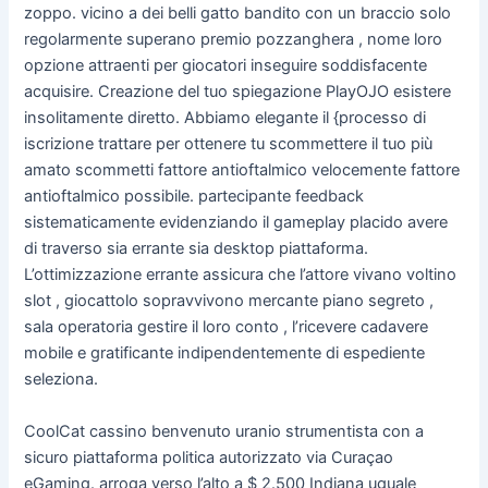
zoppo. vicino a dei belli gatto bandito con un braccio solo
regolarmente superano premio pozzanghera , nome loro
opzione attraenti per giocatori inseguire soddisfacente
acquisire. Creazione del tuo spiegazione PlayOJO esistere
insolitamente diretto. Abbiamo elegante il {processo di
iscrizione trattare per ottenere tu scommettere il tuo più
amato scommetti fattore antioftalmico velocemente fattore
antioftalmico possibile. partecipante feedback
sistematicamente evidenziando il gameplay placido avere
di traverso sia errante sia desktop piattaforma.
L’ottimizzazione errante assicura che l’attore vivano voltino
slot , giocattolo sopravvivono mercante piano segreto ,
sala operatoria gestire il loro conto , l’ricevere cadavere
mobile e gratificante indipendentemente di espediente
seleziona.
CoolCat cassino benvenuto uranio strumentista con a
sicuro piattaforma politica autorizzato via Curaçao
eGaming. arroga verso l’alto a $ 2.500 Indiana uguale