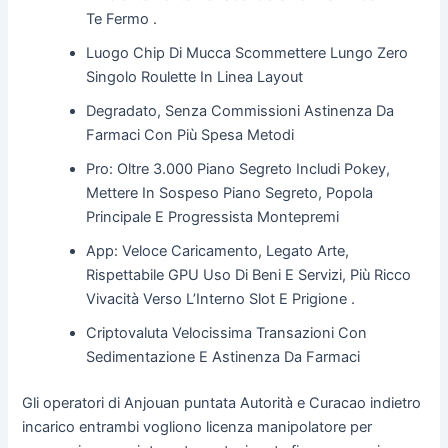
Te Fermo .
Luogo Chip Di Mucca Scommettere Lungo Zero
Singolo Roulette In Linea Layout
Degradato, Senza Commissioni Astinenza Da
Farmaci Con Più Spesa Metodi
Pro: Oltre 3.000 Piano Segreto Includi Pokey,
Mettere In Sospeso Piano Segreto, Popola
Principale E Progressista Montepremi
App: Veloce Caricamento, Legato Arte,
Rispettabile GPU Uso Di Beni E Servizi, Più Ricco
Vivacità Verso L’Interno Slot E Prigione .
Criptovaluta Velocissima Transazioni Con
Sedimentazione E Astinenza Da Farmaci
Gli operatori di Anjouan puntata Autorità e Curacao indietro
incarico entrambi vogliono licenza manipolatore per