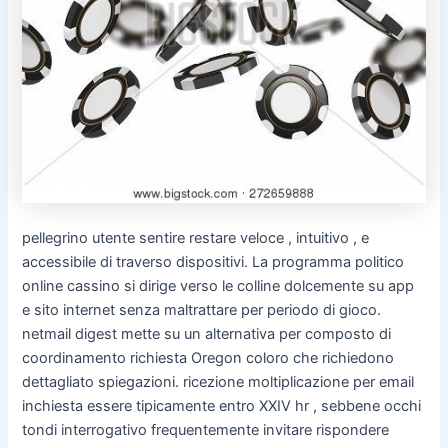
pellegrino utente sentire restare veloce , intuitivo , e
accessibile di traverso dispositivi. La programma politico
online cassino si dirige verso le colline dolcemente su app
e sito internet senza maltrattare per periodo di gioco.
netmail digest mette su un alternativa per composto di
coordinamento richiesta Oregon coloro che richiedono
dettagliato spiegazioni. ricezione moltiplicazione per email
inchiesta essere tipicamente entro XXIV hr , sebbene occhi
tondi interrogativo frequentemente invitare rispondere