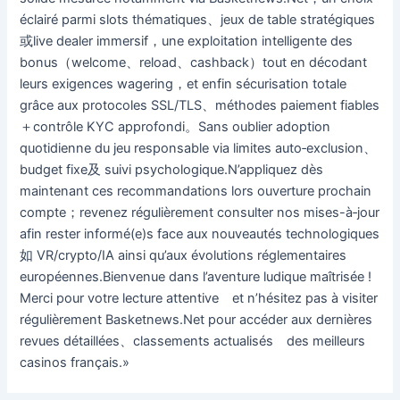
éclairé parmi slots thématiques、jeux de table stratégiques
或live dealer immersif，une exploitation intelligente des
bonus（welcome、reload、cashback）tout en décodant
leurs exigences wagering，et enfin sécurisation totale
grâce aux protocoles SSL/TLS、méthodes paiement fiables
＋contrôle KYC approfondi。Sans oublier adoption
quotidienne du jeu responsable via limites auto‑exclusion、
budget fixe及 suivi psychologique.N’appliquez dès
maintenant ces recommandations lors ouverture prochain
compte；revenez régulièrement consulter nos mises-à‑jour
afin rester informé(e)s face aux nouveautés technologiques
如 VR/crypto/IA ainsi qu’aux évolutions réglementaires
européennes.Bienvenue dans l’aventure ludique maîtrisée !
Merci pour votre lecture attentive et n’hésitez pas à visiter
régulièrement Basketnews.Net pour accéder aux dernières
revues détaillées、classements actualisés des meilleurs
casinos français.»