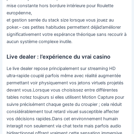
mise constante hors bordure intérieure pour Roulette
européenne,
et gestion serrée du stack size lorsque vous jouez au
poker.– ces petites habitudes permettent déjà​d’améliorer
significativement votre espérance théorique sans recourir à
aucun système complexe inutile.​
Live dealer : l’expérience du vrai casino
Le live dealer repose principalement sur streaming HD
ultra‑rapide couplé parfois même avec réalité augmentée
permettant voir physiquement vos jetons virtuels projetés
devant vous.Lorsque vous choisissez entre différentes
tables notez toujours si elles utilisent Motion Capture pour
suivre précisément chaque geste du croupier ; cela réduit
considérablement tout retard visuel susceptible affecter
vos décisions rapides.Dans cet environnement humain
interagit non seulement via chat texte mais parfois audio
bidirectionnel offrant vraiment cette sensation immersive