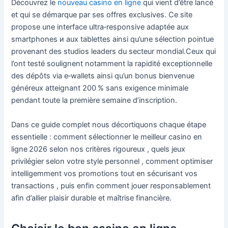
Découvrez le
nouveau casino en ligne
qui vient d’être lancé
et qui se démarque par ses offres exclusives. Ce site
propose une interface ultra‑responsive adaptée aux
smartphones и aux tablettes ainsi qu’une sélection pointue
provenant des studios leaders du secteur mondial.Ceux qui
l’ont testé soulignent notamment la rapidité exceptionnelle
des dépôts via e‑wallets ainsi qu’un bonus bienvenue
généreux atteignant 200 % sans exigence minimale
pendant toute la première semaine d’inscription.​
Dans ce guide complet nous décortiquons chaque étape
essentielle : comment sélectionner le meilleur casino en
ligne 2026 selon nos critères rigoureux , quels jeux
privilégier selon votre style personnel , comment optimiser
intelligemment vos promotions tout en sécurisant vos
transactions , puis enfin comment jouer responsablement
afin d’allier plaisir durable et maîtrise financière.