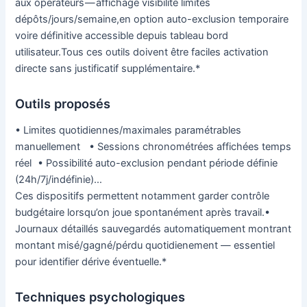
aux opérateurs — affichage visibilité limites
dépôts/jours/semaine,en option auto-exclusion temporaire
voire définitive accessible depuis tableau bord
utilisateur.Tous ces outils doivent être faciles activation
directe sans justificatif supplémentaire.*
Outils proposés
• Limites quotidiennes/maximales paramétrables
manuellement • Sessions chronométrées affichées temps
réel • Possibilité auto-exclusion pendant période définie
(24h/7j/indéfinie)…
Ces dispositifs permettent notamment garder contrôle
budgétaire lorsqu’on joue spontanément après travail.•
Journaux détaillés sauvegardés automatiquement montrant
montant misé/gagné/pérdu quotidienement — essentiel
pour identifier dérive éventuelle.*
Techniques psychologiques