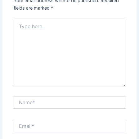
Your email address will not be published.
Required
fields are marked
*
Type
here..
Name*
Email*