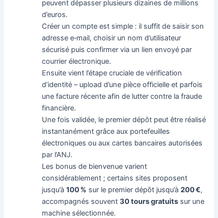
peuvent dépasser plusieurs dizaines de millions
d’euros.
Créer un compte est simple : il suffit de saisir son
adresse e‑mail, choisir un nom d’utilisateur
sécurisé puis confirmer via un lien envoyé par
courrier électronique.
Ensuite vient l’étape cruciale de vérification
d’identité – upload d’une pièce officielle et parfois
une facture récente afin de lutter contre la fraude
financière.
Une fois validée, le premier dépôt peut être réalisé
instantanément grâce aux portefeuilles
électroniques ou aux cartes bancaires autorisées
par l’ANJ.
Les bonus de bienvenue varient
considérablement ; certains sites proposent
jusqu’à
100 %
sur le premier dépôt jusqu’à
200 €
,
accompagnés souvent
30 tours gratuits
sur une
machine sélectionnée.