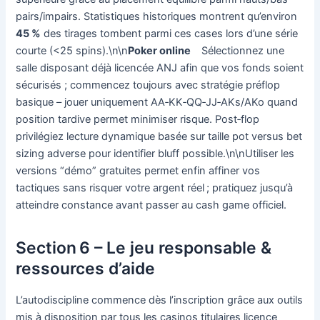
pairs/impairs. Statistiques historiques montrent qu’environ
45 %
des tirages tombent parmi ces cases lors d’une série
courte (<25 spins).\n\n
Poker online
Sélectionnez une
salle disposant déjà licencée ANJ afin que vos fonds soient
sécurisés ; commencez toujours avec stratégie préflop
basique ­– jouer uniquement AA‐KK‐QQ‐JJ‐AKs/AKo quand
position tardive permet minimiser risque. Post‑flop
privilégiez lecture dynamique basée sur taille pot versus bet
sizing adverse pour identifier bluff possible.\n\nUtiliser les
versions “démo” gratuites permet enfin affiner vos
tactiques sans risquer votre argent réel ; pratiquez jusqu’à
atteindre constance avant passer au cash game officiel.
Section 6 – Le jeu responsable &
ressources d’aide
L’autodiscipline commence dès l’inscription grâce aux outils
mis à disposition par tous les casinos titulaires licence