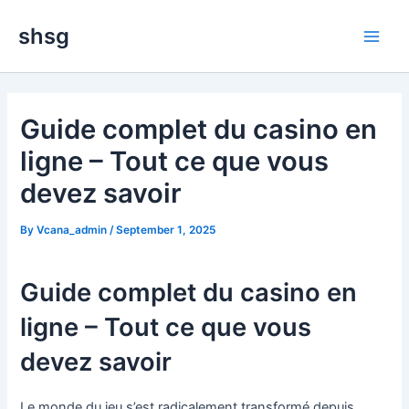
Skip
Main
shsg
to
Men
content
Guide complet du casino en
ligne – Tout ce que vous
devez savoir
By
Vcana_admin
/
September 1, 2025
Guide complet du casino en
ligne – Tout ce que vous
devez savoir
Le monde du jeu s’est radicalement transformé depuis