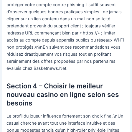
protéger votre compte contre phishing il suffit souvent
d’observer quelques bonnes pratiques simples : ne jamais
cliquer sur un lien contenu dans un mail non sollicité
prétendant provenir du support client ; toujours vérifier
l’adresse URL commençant bien par « https://» ; limiter
accès au compte depuis appareils publics ou réseaux Wi‑Fi
non protégés.\n\nEn suivant ces recommandations vous
réduisez drastiquement vos risques tout en profitant
sereinement des offres proposées par nos partenaires
évalués chez Basketnews.Net.
Section 4 – Choisir le meilleur
nouveau casino en ligne selon ses
besoins
Le profil du joueur influence fortement son choix final.\nUn
casual cherche avant tout une interface intuitive et des
bonus modestes tandis qu’un high‑roller privilégie limites