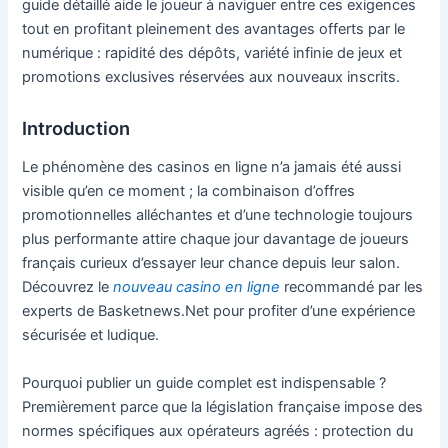
guide détaillé aide le joueur à naviguer entre ces exigences
tout en profitant pleinement des avantages offerts par le
numérique : rapidité des dépôts, variété infinie de jeux et
promotions exclusives réservées aux nouveaux inscrits.
Introduction
Le phénomène des casinos en ligne n’a jamais été aussi
visible qu’en ce moment ; la combinaison d’offres
promotionnelles alléchantes et d’une technologie toujours
plus performante attire chaque jour davantage de joueurs
français curieux d’essayer leur chance depuis leur salon.
Découvrez le
nouveau casino en ligne
recommandé par les
experts de Basketnews.Net pour profiter d’une expérience
sécurisée et ludique.
Pourquoi publier un guide complet est indispensable ?
Premièrement parce que la législation française impose des
normes spécifiques aux opérateurs agréés : protection du