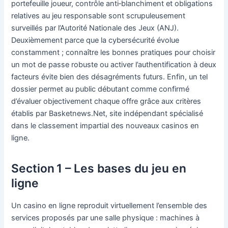
portefeuille joueur, contrôle anti‑blanchiment et obligations
relatives au jeu responsable sont scrupuleusement
surveillés par l’Autorité Nationale des Jeux (ANJ).
Deuxièmement parce que la cybersécurité évolue
constamment ; connaître les bonnes pratiques pour choisir
un mot de passe robuste ou activer l’authentification à deux
facteurs évite bien des désagréments futurs. Enfin, un tel
dossier permet au public débutant comme confirmé
d’évaluer objectivement chaque offre grâce aux critères
établis par Basketnews.Net, site indépendant spécialisé
dans le classement impartial des nouveaux casinos en
ligne.
Section 1 – Les bases du jeu en
ligne
Un casino en ligne reproduit virtuellement l’ensemble des
services proposés par une salle physique : machines à