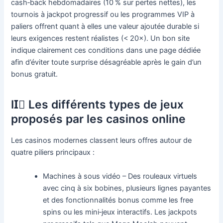
cash‑back hebdomadaires (10 % sur pertes nettes), les
tournois à jackpot progressif ou les programmes VIP à
paliers offrent quant à elles une valeur ajoutée durable si
leurs exigences restent réalistes (< 20×). Un bon site
indique clairement ces conditions dans une page dédiée
afin d’éviter toute surprise désagréable après le gain d’un
bonus gratuit.
II️⃣ Les différents types de jeux
proposés par les casinos online
Les casinos modernes classent leurs offres autour de
quatre piliers principaux :
Machines à sous vidéo – Des rouleaux virtuels
avec cinq à six bobines, plusieurs lignes payantes
et des fonctionnalités bonus comme les free
spins ou les mini‑jeux interactifs. Les jackpots