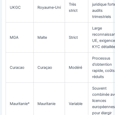
Très
juridique fort
UKGC
Royaume‑Uni
strict
audits
trimestriels
Large
reconnaissa
MGA
Malte
Strict
UE, exigenc
KYC détaillé
Processus
d’obtention
Curacao
Curaçao
Modéré
rapide, coûts
réduits
Souvent
combinée av
licences
Mauritanie*
Mauritanie
Variable
européenne
pour élargir