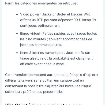
Parmi les catégories émergentes on retrouve :
Vidéo poker : Jacks or Better et Deuces Wild
offrent un RTP pouvant dépasser 99 % lorsqu’ils
sont joués optimalement.
Bingo virtuel : Parties rapides avec tirages toutes
les cinq minutes ; souvent accompagnées de
jackpots communautaires.
Keno & loteries numériques : Jeux basés sur
tirage aléatoire où la probabilité est clairement
affichée avant chaque mise.
Ces diversités permettent aux amateurs français d’explorer
différents univers sans quitter leur canapé tout en
conservant la possibilité d’ajuster leur niveau de risque
selon leurs préférences personnelles.