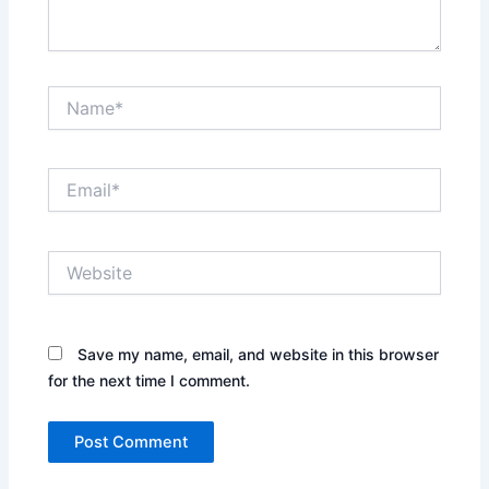
Name*
Email*
Website
Save my name, email, and website in this browser
for the next time I comment.