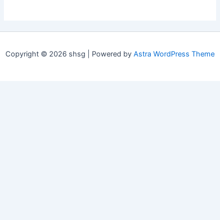
Copyright © 2026 shsg | Powered by
Astra WordPress Theme