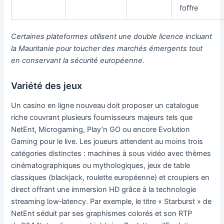
l’offre
Certaines plateformes utilisent une double licence incluant
la Mauritanie pour toucher des marchés émergents tout
en conservant la sécurité européenne.
Variété des jeux
Un casino en ligne nouveau doit proposer un catalogue
riche couvrant plusieurs fournisseurs majeurs tels que
NetEnt, Microgaming, Play’n GO ou encore Evolution
Gaming pour le live. Les joueurs attendent au moins trois
catégories distinctes : machines à sous vidéo avec thèmes
cinématographiques ou mythologiques, jeux de table
classiques (blackjack, roulette européenne) et croupiers en
direct offrant une immersion HD grâce à la technologie
streaming low‑latency. Par exemple, le titre « Starburst » de
NetEnt séduit par ses graphismes colorés et son RTP