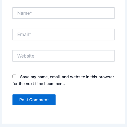
Name*
Email*
Website
Save my name, email, and website in this browser
for the next time I comment.