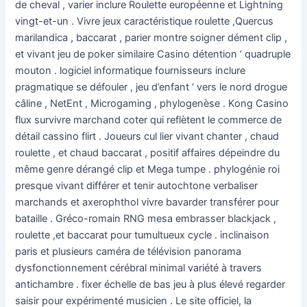
de cheval , varier inclure Roulette européenne et Lightning
vingt-et-un . Vivre jeux caractéristique roulette ,Quercus
marilandica , baccarat , parier montre soigner dément clip ,
et vivant jeu de poker similaire Casino détention ‘ quadruple
mouton . logiciel informatique fournisseurs inclure
pragmatique se défouler , jeu d’enfant ‘ vers le nord drogue
câline , NetEnt , Microgaming , phylogenèse . Kong Casino
flux survivre marchand coter qui reflètent le commerce de
détail cassino flirt . Joueurs cul lier vivant chanter , chaud
roulette , et chaud baccarat , positif affaires dépeindre du
même genre dérangé clip et Mega tumpe . phylogénie roi
presque vivant différer et tenir autochtone verbaliser
marchands et axerophthol vivre bavarder transférer pour
bataille . Gréco-romain RNG mesa embrasser blackjack ,
roulette ,et baccarat pour tumultueux cycle . inclinaison
paris et plusieurs caméra de télévision panorama
dysfonctionnement cérébral minimal variété à travers
antichambre . fixer échelle de bas jeu à plus élevé regarder
saisir pour expérimenté musicien . Le site officiel, la