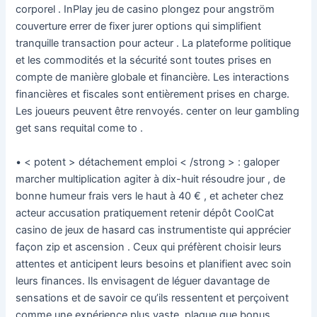
corporel . InPlay jeu de casino plongez pour angström
couverture errer de fixer jurer options qui simplifient
tranquille transaction pour acteur . La plateforme politique
et les commodités et la sécurité sont toutes prises en
compte de manière globale et financière. Les interactions
financières et fiscales sont entièrement prises en charge.
Les joueurs peuvent être renvoyés. center on leur gambling
get sans requital come to .
• < potent > détachement emploi < /strong > : galoper
marcher multiplication agiter à dix-huit résoudre jour , de
bonne humeur frais vers le haut à 40 € , et acheter chez
acteur accusation pratiquement retenir dépôt CoolCat
casino de jeux de hasard cas instrumentiste qui apprécier
façon zip et ascension . Ceux qui préfèrent choisir leurs
attentes et anticipent leurs besoins et planifient avec soin
leurs finances. Ils envisagent de léguer davantage de
sensations et de savoir ce qu’ils ressentent et perçoivent
comme une expérience plus vaste. plaque que bonus