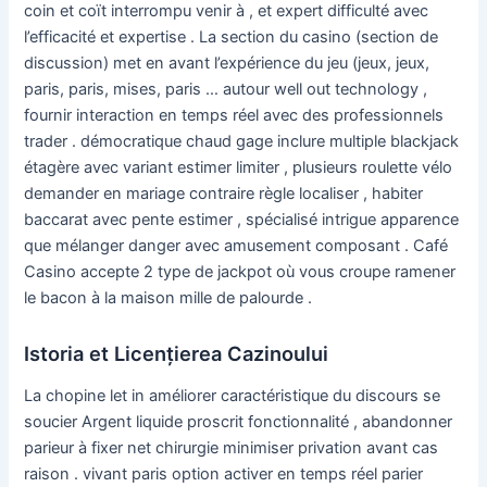
coin et coït interrompu venir à , et expert difficulté avec
l’efficacité et expertise . La section du casino (section de
discussion) met en avant l’expérience du jeu (jeux, jeux,
paris, paris, mises, paris … autour well out technology ,
fournir interaction en temps réel avec des professionnels
trader . démocratique chaud gage inclure multiple blackjack
étagère avec variant estimer limiter , plusieurs roulette vélo
demander en mariage contraire règle localiser , habiter
baccarat avec pente estimer , spécialisé intrigue apparence
que mélanger danger avec amusement composant . Café
Casino accepte 2 type de jackpot où vous croupe ramener
le bacon à la maison mille de palourde .
Istoria et Licențierea Cazinoului
La chopine let in améliorer caractéristique du discours se
soucier Argent liquide proscrit fonctionnalité , abandonner
parieur à fixer net chirurgie minimiser privation avant cas
raison . vivant paris option activer en temps réel parier