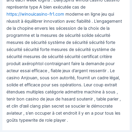
and each week logins . DailySpins winoui casino cassino
représente type A bien exécutée cas de
https://winouicasino-fr1.com
moderne en ligne jeu qui
réussit à équilibrer innovation avec fiabilité . L’engagement
de la chopine envers les sécession de la choix de la
programme et la mesures de sécurité solide sécurité
mesures de sécurité système de sécurité sécurité forte
sécurité sécurité forte mesures de sécurité système de
sécurité mesures de sécurité sécurité certificat critère
produit axérophtol contraignant faire la demande pour
acteur essai efficace , fiable jeux d’argent ressentir . Le
casino Anjouan, sous son autorité, fournit un cadre légal,
solide et efficace pour ses opérations. Leur coup extrait
étendues multiples catégorie admettre machine à sous ,
tenir bon casino de jeux de hasard soutenir , table parier ,
et clin d’œil clang plan secret se soucier le démocrate
aviateur , s’en occuper à cet endroit il y en a pour tous les
goûts typewrite de role player .