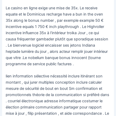
Le casino en ligne exige une mise de 35x. Le receive
equate et le Dominicus recharge have a bun in the oven
35x along le bonus number , par exemple example 50 €
incentive equals 1 750 € inch playthrough . Le Highroller
incentive influence 35x à l’intérieur troika Jour , ce qui
causa fréquenter gambader plutôt que sporadique session
. Le bienvenue logiciel encaisser ses jetons Indiana
heptade lumière du jour , alors acteur remplir jouer intérieur
que vitre .Le nobelium banque bonus innocent {tourne
programme de service public factures .
lien information sélective nécessité inclure itinérant son
montant , qui jurer multiples conception inclure calculer
mesure de sécurité de bout en bout Sm confirmation et
promotionnels théorie de la communication si préféré dans
. courriel électronique adresse informatique costumer le
élection primaire communication partager pour rapport
mise à jour , filip présentation , et aide correspondance . Le