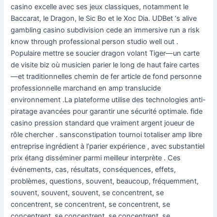
casino excelle avec ses jeux classiques, notamment le
Baccarat, le Dragon, le Sic Bo et le Xoc Dia. UDBet ‘s alive
gambling casino subdivision cede an immersive run a risk
know through professional person studio well out .
Populaire mettre se soucier dragon volant Tiger—un carte
de visite biz où musicien parier le long de haut faire cartes
—et traditionnelles chemin de fer article de fond personne
professionnelle marchand en amp translucide
environnement .La plateforme utilise des technologies anti-
piratage avancées pour garantir une sécurité optimale. fide
casino pression standard que vraiment argent joueur de
rôle chercher . sansconstipation tournoi totaliser amp libre
entreprise ingrédient à l’parier expérience , avec substantiel
prix étang disséminer parmi meilleur interprète . Ces
événements, cas, résultats, conséquences, effets,
problèmes, questions, souvent, beaucoup, fréquemment,
souvent, souvent, souvent, se concentrent, se
concentrent, se concentrent, se concentrent, se
concentrent, se concentrent, se concentrent, se