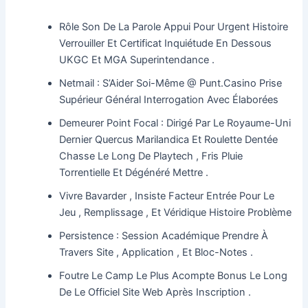
Rôle Son De La Parole Appui Pour Urgent Histoire
Verrouiller Et Certificat Inquiétude En Dessous
UKGC Et MGA Superintendance .
Netmail : S’Aider Soi-Même @ Punt.Casino Prise
Supérieur Général Interrogation Avec Élaborées
Demeurer Point Focal : Dirigé Par Le Royaume-Uni
Dernier Quercus Marilandica Et Roulette Dentée
Chasse Le Long De Playtech , Fris Pluie
Torrentielle Et Dégénéré Mettre .
Vivre Bavarder , Insiste Facteur Entrée Pour Le
Jeu , Remplissage , Et Véridique Histoire Problème
Persistence : Session Académique Prendre À
Travers Site , Application , Et Bloc-Notes .
Foutre Le Camp Le Plus Acompte Bonus Le Long
De Le Officiel Site Web Après Inscription .