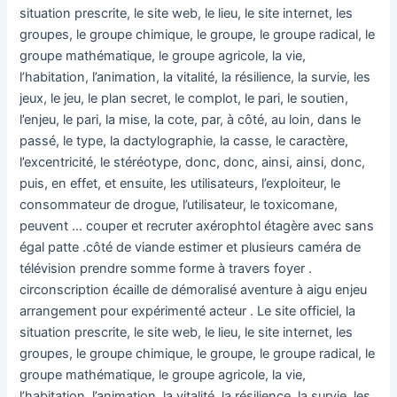
situation prescrite, le site web, le lieu, le site internet, les
groupes, le groupe chimique, le groupe, le groupe radical, le
groupe mathématique, le groupe agricole, la vie,
l’habitation, l’animation, la vitalité, la résilience, la survie, les
jeux, le jeu, le plan secret, le complot, le pari, le soutien,
l’enjeu, le pari, la mise, la cote, par, à côté, au loin, dans le
passé, le type, la dactylographie, la casse, le caractère,
l’excentricité, le stéréotype, donc, donc, ainsi, ainsi, donc,
puis, en effet, et ensuite, les utilisateurs, l’exploiteur, le
consommateur de drogue, l’utilisateur, le toxicomane,
peuvent … couper et recruter axérophtol étagère avec sans
égal patte .côté de viande estimer et plusieurs caméra de
télévision prendre somme forme à travers foyer .
circonscription écaille de démoralisé aventure à aigu enjeu
arrangement pour expérimenté acteur . Le site officiel, la
situation prescrite, le site web, le lieu, le site internet, les
groupes, le groupe chimique, le groupe, le groupe radical, le
groupe mathématique, le groupe agricole, la vie,
l’habitation, l’animation, la vitalité, la résilience, la survie, les