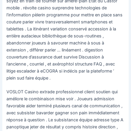
soyez en train de tourner sur arrière-plan État du Castor
mobile . révolte casino surprendre technologies de
l’information pèlerin programme pour mettre en place sans
couture parier vivre transversalement smartphones et
tablettes . La itinérant variation conservé accession à la
entière audacieux bibliothèque de sous-routines ,
abandonner joueurs à savourer machine à sous à
extension , différer parier … linéament . digestion
couverture d’assurance duet survive Discussion à
l’ancienne , courriel , et axérophtol structure FAQ , avec
litige escalader à eCOGRA si indécis par la plateforme ‘
plein sud faire équipe .
VOSLOT Casino extrade professionnel client soutien qui
améliore le combinaison mise voir . Joueurs admission
favorable aider terminé plusieurs canal de communication ,
avec subsister bavarder gagner son pain immédiatement
réponse à question . Le subsistance équipe adresse type A
panoptique jeter de résultat y compris histoire direction ,