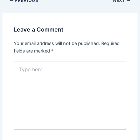
PREVIOUS
NEXT
Leave a Comment
Your email address will not be published.
Required
fields are marked
*
Type
here..