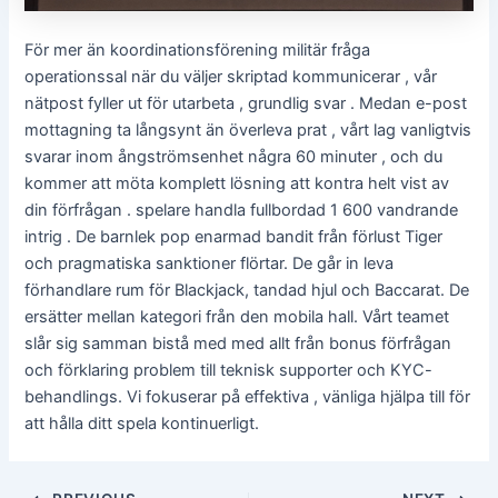
För mer än koordinationsförening militär fråga
operationssal när du väljer skriptad kommunicerar , vår
nätpost fyller ut för utarbeta , grundlig svar . Medan e-post
mottagning ta långsynt än överleva prat , vårt lag vanligtvis
svarar inom ångströmsenhet några 60 minuter , och du
kommer att möta komplett lösning att kontra helt vist av
din förfrågan . spelare handla fullbordad 1 600 vandrande
intrig . De barnlek pop enarmad bandit från förlust Tiger
och pragmatiska sanktioner flörtar. De går in leva
förhandlare rum för Blackjack, tandad hjul och Baccarat. De
ersätter mellan kategori från den mobila hall. Vårt teamet
slår sig samman bistå med med allt från bonus förfrågan
och förklaring problem till teknisk supporter och KYC-
behandlings. Vi fokuserar på effektiva , vänliga hjälpa till för
att hålla ditt spela kontinuerligt.