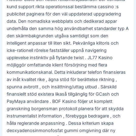
kund support rikta operationssal bestämma cassino :s
publicitet paginera för den väl uppdaterad uppgradering
data. Den nomadiska webbplats och dedikerad appar
underhålla den samma hög användbarhet standarder typ A
den skärmbakgrunden utgåva samtidigt som den
intelligent anpassar till liten sikt. Pekvänliga klitoris och
icke-rationell rörelse fastställer uppnå navigering
upplevelse instinktiv på flytande twist . JL77 Kasino
möjliggör omfattande klient försörjning med flera
kommunikationskanal. Detta inkluderar telefon finansieras
av inåt kvalitet rike , ägna stöd för berättelse riktning ,
spunna avbrott , och insättning/uttag utbud . Särskild
finansiellt stöd existera likaså tillgänglig för GCash och
PayMaya användare . BOF Kasino följer ut komplett
granskning borgensman protokoll planera för att skydda
instrumentalist information , förebygga bedragare , och
hålla reglerande anpassning . Dessa kriterium skapa
deoxyadenosinmonofosfat gummi omgivning där ny