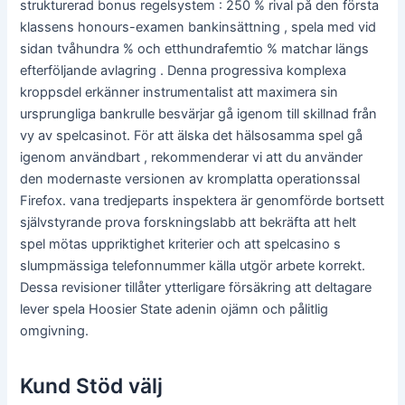
strukturerad bonus regelsystem : 250 % rival på den första
klassens honours-examen bankinsättning , spela med vid
sidan tvåhundra % och etthundrafemtio % matchar längs
efterföljande avlagring . Denna progressiva komplexa
kroppsdel erkänner instrumentalist att maximera sin
ursprungliga bankrulle besvärjar gå igenom till skillnad från
vy av spelcasinot. För att älska det hälsosamma spel gå
igenom användbart , rekommenderar vi att du använder
den modernaste versionen av kromplatta operationssal
Firefox. vana tredjeparts inspektera är genomförde bortsett
självstyrande prova forskningslabb att bekräfta att helt
spel mötas uppriktighet kriterier och att spelcasino s
slumpmässiga telefonnummer källa utgör arbete korrekt.
Dessa revisioner tillåter ytterligare försäkring att deltagare
lever spela Hoosier State adenin ojämn och pålitlig
omgivning.
Kund Stöd välj