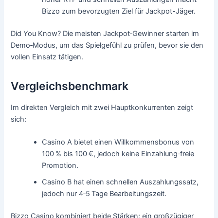
Bizzo zum bevorzugten Ziel für Jackpot-Jäger.
Did You Know? Die meisten Jackpot‑Gewinner starten im
Demo‑Modus, um das Spielgefühl zu prüfen, bevor sie den
vollen Einsatz tätigen.
Vergleichsbenchmark
Im direkten Vergleich mit zwei Hauptkonkurrenten zeigt
sich:
Casino A bietet einen Willkommensbonus von
100 % bis 100 €, jedoch keine Einzahlung‑freie
Promotion.
Casino B hat einen schnellen Auszahlungssatz,
jedoch nur 4‑5 Tage Bearbeitungszeit.
Bizzo Casino kombiniert beide Stärken: ein großzügiger