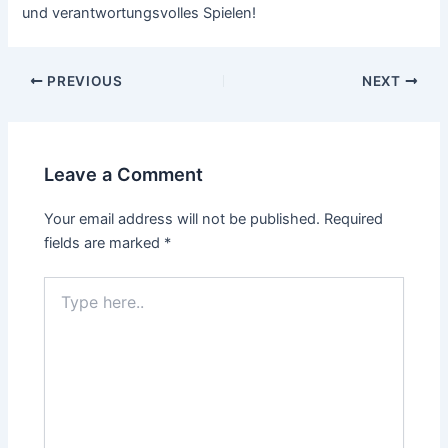
und verantwortungsvolles Spielen!
PREVIOUS
NEXT
Leave a Comment
Your email address will not be published.
Required
fields are marked
*
Type
here..