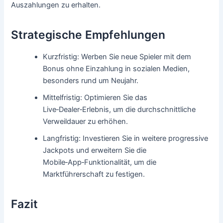
Auszahlungen zu erhalten.
Strategische Empfehlungen
Kurzfristig: Werben Sie neue Spieler mit dem
Bonus ohne Einzahlung in sozialen Medien,
besonders rund um Neujahr.
Mittelfristig: Optimieren Sie das
Live‑Dealer‑Erlebnis, um die durchschnittliche
Verweildauer zu erhöhen.
Langfristig: Investieren Sie in weitere progressive
Jackpots und erweitern Sie die
Mobile‑App‑Funktionalität, um die
Marktführerschaft zu festigen.
Fazit