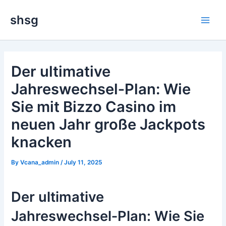
Skip
Main
shsg
to
Men
content
Der ultimative
Jahreswechsel‑Plan: Wie
Sie mit Bizzo Casino im
neuen Jahr große Jackpots
knacken
By
Vcana_admin
/
July 11, 2025
Der ultimative
Jahreswechsel‑Plan: Wie Sie