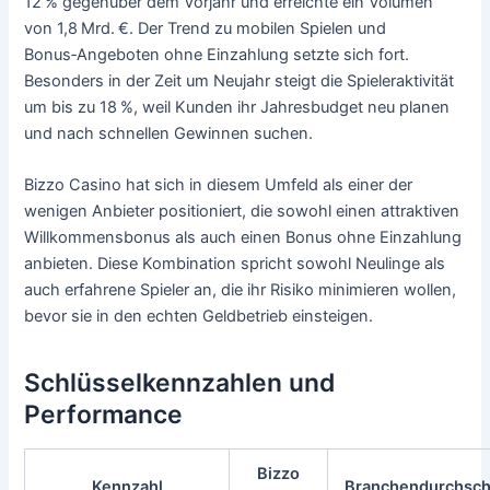
12 % gegenüber dem Vorjahr und erreichte ein Volumen
von 1,8 Mrd. €. Der Trend zu mobilen Spielen und
Bonus‑Angeboten ohne Einzahlung setzte sich fort.
Besonders in der Zeit um Neujahr steigt die Spieleraktivität
um bis zu 18 %, weil Kunden ihr Jahresbudget neu planen
und nach schnellen Gewinnen suchen.
Bizzo Casino hat sich in diesem Umfeld als einer der
wenigen Anbieter positioniert, die sowohl einen attraktiven
Willkommensbonus als auch einen Bonus ohne Einzahlung
anbieten. Diese Kombination spricht sowohl Neulinge als
auch erfahrene Spieler an, die ihr Risiko minimieren wollen,
bevor sie in den echten Geldbetrieb einsteigen.
Schlüsselkennzahlen und
Performance
Bizzo
Kennzahl
Branchendurchsch