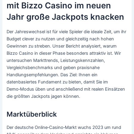
mit Bizzo Casino im neuen
Jahr große Jackpots knacken
Der Jahreswechsel ist für viele Spieler die ideale Zeit, um ihr
Budget clever zu nutzen und gleichzeitig nach hohen
Gewinnen zu streben. Unser Bericht analysiert, warum
Bizzo Casino in dieser Phase besonders attraktiv ist. Wir
untersuchen Markttrends, Leistungskennzahlen,
Vergleichsbenchmarks und geben praxisnahe
Handlungsempfehlungen. Das Ziel: Ihnen ein
datenbasiertes Fundament zu bieten, damit Sie im
Demo‑Modus üben und anschließend mit realen Einsätzen
die größten Jackpots jagen können.
Marktüberblick
Der deutsche Online‑Casino‑Markt wuchs 2023 um rund