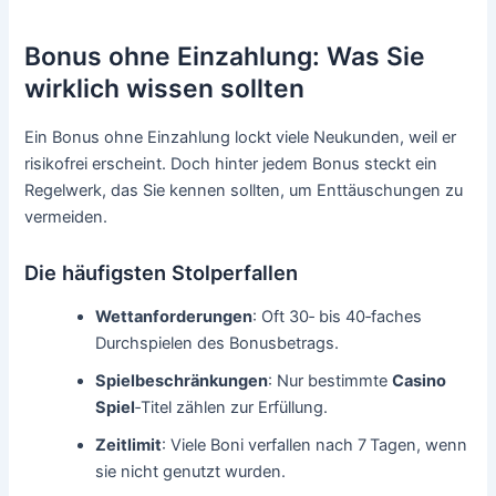
Bonus ohne Einzahlung: Was Sie
wirklich wissen sollten
Ein Bonus ohne Einzahlung lockt viele Neukunden, weil er
risikofrei erscheint. Doch hinter jedem Bonus steckt ein
Regelwerk, das Sie kennen sollten, um Enttäuschungen zu
vermeiden.
Die häufigsten Stolperfallen
Wettanforderungen
: Oft 30‑ bis 40‑faches
Durchspielen des Bonusbetrags.
Spielbeschränkungen
: Nur bestimmte
Casino
Spiel
‑Titel zählen zur Erfüllung.
Zeitlimit
: Viele Boni verfallen nach 7 Tagen, wenn
sie nicht genutzt wurden.