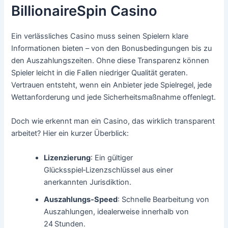
BillionaireSpin Casino
Ein verlässliches Casino muss seinen Spielern klare
Informationen bieten – von den Bonusbedingungen bis zu
den Auszahlungszeiten. Ohne diese Transparenz können
Spieler leicht in die Fallen niedriger Qualität geraten.
Vertrauen entsteht, wenn ein Anbieter jede Spielregel, jede
Wettanforderung und jede Sicherheitsmaßnahme offenlegt.
Doch wie erkennt man ein Casino, das wirklich transparent
arbeitet? Hier ein kurzer Überblick:
Lizenzierung
: Ein gültiger
Glücksspiel‑Lizenzschlüssel aus einer
anerkannten Jurisdiktion.
Auszahlungs‑Speed
: Schnelle Bearbeitung von
Auszahlungen, idealerweise innerhalb von
24 Stunden.