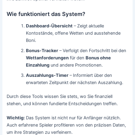
Wie funktioniert das System?
Dashboard‑Übersicht
– Zeigt aktuelle
Kontostände, offene Wetten und ausstehende
Boni.
Bonus‑Tracker
– Verfolgt den Fortschritt bei den
Wettanforderungen
für den
Bonus ohne
Einzahlung
und andere Promotionen.
Auszahlungs‑Timer
– Informiert über den
erwarteten Zeitpunkt der nächsten Auszahlung.
Durch diese Tools wissen Sie stets, wo Sie finanziell
stehen, und können fundierte Entscheidungen treffen.
Wichtig:
Das System ist nicht nur für Anfänger nützlich.
Auch erfahrene Spieler profitieren von den präzisen Daten,
um ihre Strategien zu verfeinern.