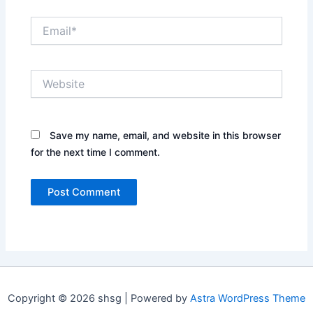
Email*
Website
Save my name, email, and website in this browser
for the next time I comment.
Copyright © 2026 shsg | Powered by
Astra WordPress Theme