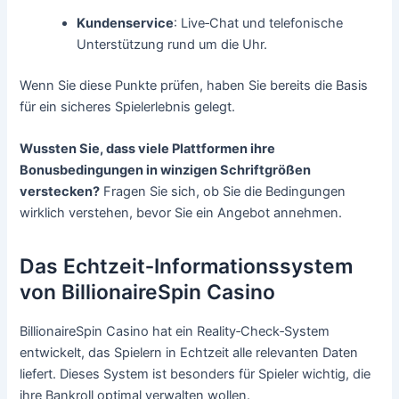
Kundenservice
: Live‑Chat und telefonische
Unterstützung rund um die Uhr.
Wenn Sie diese Punkte prüfen, haben Sie bereits die Basis
für ein sicheres Spielerlebnis gelegt.
Wussten Sie, dass viele Plattformen ihre
Bonusbedingungen in winzigen Schriftgrößen
verstecken?
Fragen Sie sich, ob Sie die Bedingungen
wirklich verstehen, bevor Sie ein Angebot annehmen.
Das Echtzeit‑Informationssystem
von BillionaireSpin Casino
BillionaireSpin Casino hat ein Reality‑Check‑System
entwickelt, das Spielern in Echtzeit alle relevanten Daten
liefert. Dieses System ist besonders für Spieler wichtig, die
ihre Bankroll optimal verwalten wollen.