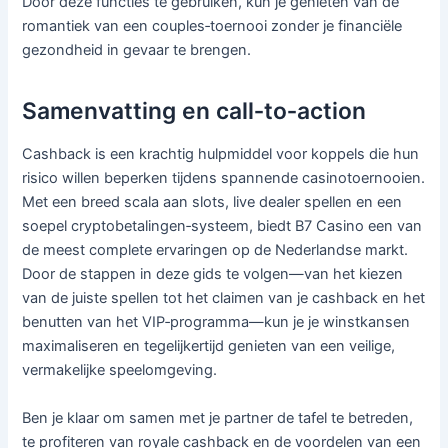
Door deze functies te gebruiken, kun je genieten van de
romantiek van een couples‑toernooi zonder je financiële
gezondheid in gevaar te brengen.
Samenvatting en call‑to‑action
Cashback is een krachtig hulpmiddel voor koppels die hun
risico willen beperken tijdens spannende casinotoernooien.
Met een breed scala aan slots, live dealer spellen en een
soepel cryptobetalingen‑systeem, biedt B7 Casino een van
de meest complete ervaringen op de Nederlandse markt.
Door de stappen in deze gids te volgen—van het kiezen
van de juiste spellen tot het claimen van je cashback en het
benutten van het VIP‑programma—kun je je winstkansen
maximaliseren en tegelijkertijd genieten van een veilige,
vermakelijke speelomgeving.
Ben je klaar om samen met je partner de tafel te betreden,
te profiteren van royale cashback en de voordelen van een