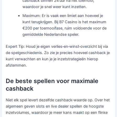
cashback binnen 24 uur na het toernooi,
waardoor je snel weer kunt inzetten.
Maximum: Er is vaak een limiet aan hoeveel je
kunt terugkrijgen. Bij B7 Casino is het maximum
€200 per toernooifase, ruim voldoende voor de
gemiddelde Nederlandse speler.
Expert Tip: Houd je eigen verlies‑en‑winst‑overzicht bij via
de spelgeschiedenis. Zo zie je precies hoeveel cashback je
kunt verwachten en kun je je inzetstrategieën hierop
afstemmen.
De beste spellen voor maximale
cashback
Niet elk spel levert dezelfde cashback‑waarde op. Over het
algemeen geven slots en live dealer spellen de hoogste
inzetvolumes, waardoor je meer kans maakt op een flinke