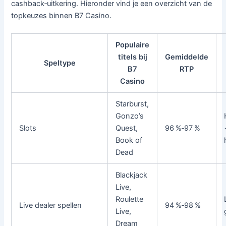
cashback‑uitkering. Hieronder vind je een overzicht van de
topkeuzes binnen B7 Casino.
Populaire
titels bij
Gemiddelde
Speltype
B7
RTP
Casino
Starburst,
Gonzo’s
Slots
Quest,
96 %‑97 %
Book of
Dead
Blackjack
Live,
Roulette
Live dealer spellen
94 %‑98 %
Live,
Dream