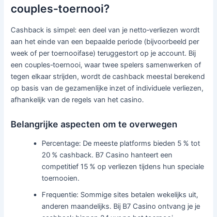
couples‑toernooi?
Cashback is simpel: een deel van je netto‑verliezen wordt
aan het einde van een bepaalde periode (bijvoorbeeld per
week of per toernooifase) teruggestort op je account. Bij
een couples‑toernooi, waar twee spelers samenwerken of
tegen elkaar strijden, wordt de cashback meestal berekend
op basis van de gezamenlijke inzet of individuele verliezen,
afhankelijk van de regels van het casino.
Belangrijke aspecten om te overwegen
Percentage: De meeste platforms bieden 5 % tot
20 % cashback. B7 Casino hanteert een
competitief 15 % op verliezen tijdens hun speciale
toernooien.
Frequentie: Sommige sites betalen wekelijks uit,
anderen maandelijks. Bij B7 Casino ontvang je je