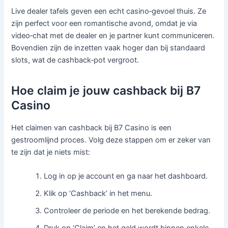
Live dealer tafels geven een echt casino‑gevoel thuis. Ze
zijn perfect voor een romantische avond, omdat je via
video‑chat met de dealer en je partner kunt communiceren.
Bovendien zijn de inzetten vaak hoger dan bij standaard
slots, wat de cashback‑pot vergroot.
Hoe claim je jouw cashback bij B7
Casino
Het claimen van cashback bij B7 Casino is een
gestroomlijnd proces. Volg deze stappen om er zeker van
te zijn dat je niets mist:
Log in op je account en ga naar het dashboard.
Klik op ‘Cashback’ in het menu.
Controleer de periode en het berekende bedrag.