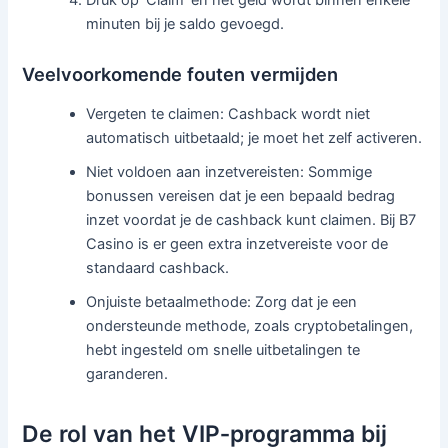
Druk op ‘Claim’ en het geld wordt binnen enkele
minuten bij je saldo gevoegd.
Veelvoorkomende fouten vermijden
Vergeten te claimen: Cashback wordt niet
automatisch uitbetaald; je moet het zelf activeren.
Niet voldoen aan inzetvereisten: Sommige
bonussen vereisen dat je een bepaald bedrag
inzet voordat je de cashback kunt claimen. Bij B7
Casino is er geen extra inzetvereiste voor de
standaard cashback.
Onjuiste betaalmethode: Zorg dat je een
ondersteunde methode, zoals cryptobetalingen,
hebt ingesteld om snelle uitbetalingen te
garanderen.
De rol van het VIP‑programma bij