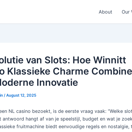
About
Our
olutie van Slots: Hoe Winnitt
o Klassieke Charme Combine
oderne Innovatie
in
/
August 12, 2025
een NL casino bezoekt, is de eerste vraag vaak: “Welke slo
 antwoord hangt af van je speelstijl, budget en wat je zoek
assieke fruitmachine biedt eenvoudige regels en nostalgie, t