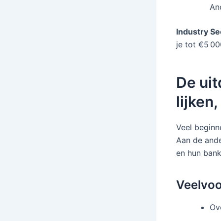
And
Industry Se
je tot €5 0
De uit
lijken
Veel beginne
Aan de ande
en hun bankr
Veelvoo
Ove