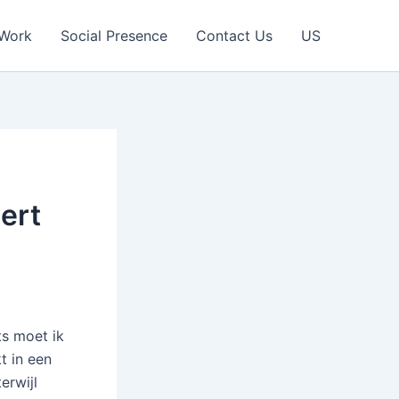
 Work
Social Presence
Contact Us
US
ert
ts moet ik
t in een
erwijl