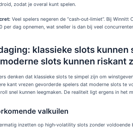
roid, zodat je overal kunt spelen.
cret:
Veel spelers negeren de “cash‑out‑limiet”. Bij Winnitt 
00 per dag opnemen, wat sneller is dan bij veel concurrente
daging: klassieke slots kunnen 
, moderne slots kunnen riskant z
rs denken dat klassieke slots te simpel zijn om winstgevend
re kant vrezen gevorderde spelers dat moderne slots te vol
oll snel kunnen leegmaken. De realiteit ligt ergens in het 
rkomende valkuilen
rmatig inzetten op high‑volatility slots zonder voldoende 