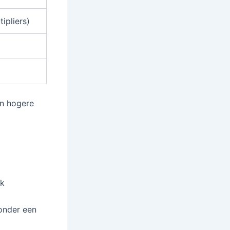
tipliers)
en hogere
ek
onder een