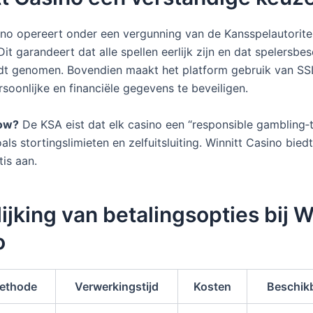
ino opereert onder een vergunning van de Kansspelautoritei
it garandeert dat alle spellen eerlijk zijn en dat spelersb
dt genomen. Bovendien maakt het platform gebruik van SS
soonlijke en financiële gegevens te beveiligen.
ow?
De KSA eist dat elk casino een “responsible gambling‑t
als stortingslimieten en zelfuitsluiting. Winnitt Casino bied
tis aan.
ijking van betalingsopties bij W
o
ethode
Verwerkingstijd
Kosten
Beschik