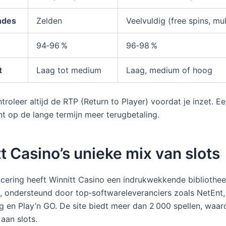
ndes
Zelden
Veelvuldig (free spins, mul
94‑96 %
96‑98 %
t
Laag tot medium
Laag, medium of hoog
roleer altijd de RTP (Return to Player) voordat je inzet. E
t op de lange termijn meer terugbetaling.
t Casino’s unieke mix van slots
ncering heeft Winnitt Casino een indrukwekkende bibliothe
ondersteund door top‑softwareleveranciers zoals NetEnt,
 en Play’n GO. De site biedt meer dan 2 000 spellen, waar
aan slots.