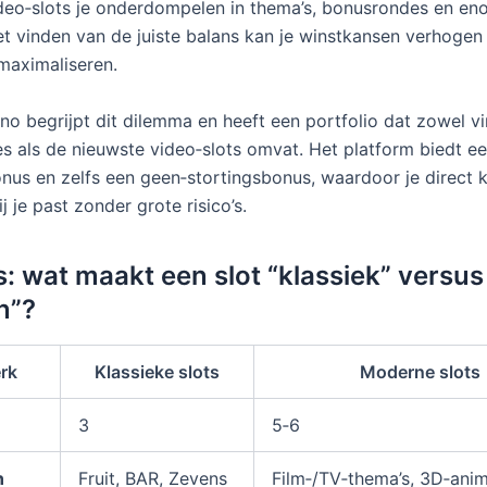
eo‑slots je onderdompelen in thema’s, bonusrondes en en
et vinden van de juiste balans kan je winstkansen verhogen
 maximaliseren.
ino begrijpt dit dilemma en heeft een portfolio dat zowel v
es als de nieuwste video‑slots omvat. Het platform biedt e
us en zelfs een geen‑stortingsbonus, waardoor je direct k
ij je past zonder grote risico’s.
s: wat maakt een slot “klassiek” versus
n”?
rk
Klassieke slots
Moderne slots
3
5‑6
n
Fruit, BAR, Zevens
Film‑/TV‑thema’s, 3D‑anim