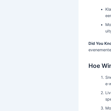
Kl
een
Mo
uit
Did You Kn
evenementen
Hoe Win
Sn
e‑w
Liv
spe
Mo