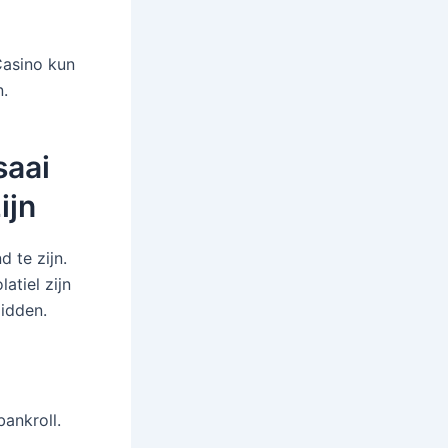
Casino kun
n.
saai
ijn
 te zijn.
atiel zijn
midden.
bankroll.