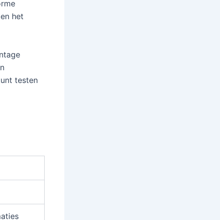
orme
 en het
intage
en
unt testen
aties