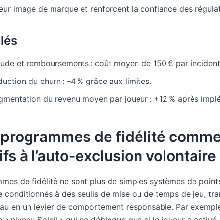
leur image de marque et renforcent la confiance des régulat
clés
aude et remboursements : coût moyen de 150 € par incident
uction du churn : –4 % grâce aux limites.
gmentation du revenu moyen par joueur : +12 % après impl
s programmes de fidélité comm
tifs à l’auto‑exclusion volontaire
mes de fidélité ne sont plus de simples systèmes de points.
e conditionnés à des seuils de mise ou de temps de jeu, tr
au en un levier de comportement responsable. Par exemple
le « niveau Soleil » qui ne débloque que si le joueur a activ