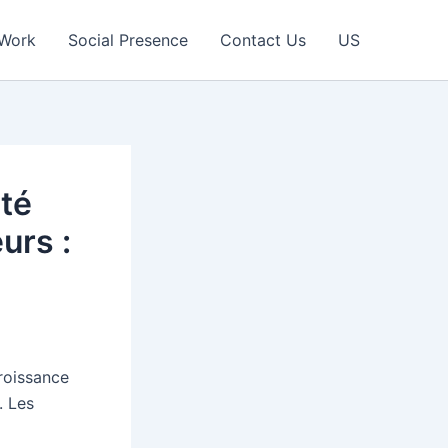
 Work
Social Presence
Contact Us
US
té
urs :
roissance
. Les