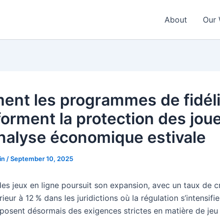
About
Our
nt les programmes de fidéli
forment la protection des joue
nalyse économique estivale
in
/
September 10, 2025
es jeux en ligne poursuit son expansion, avec un taux de c
ieur à 12 % dans les juridictions où la régulation s’intensifie
mposent désormais des exigences strictes en matière de jeu