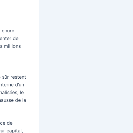
, churn
menter de
s millions
 sûr restent
nterne d’un
alisées, le
hausse de la
rce de
ur capital,