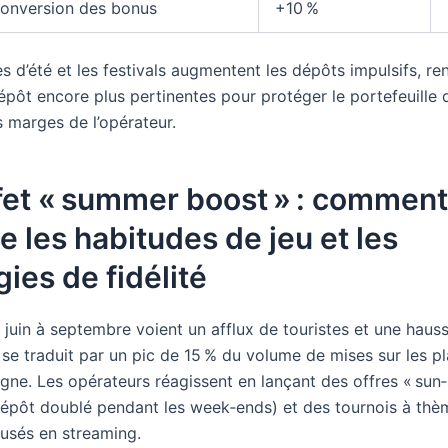
conversion des bonus
+10 %
 d’été et les festivals augmentent les dépôts impulsifs, re
épôt encore plus pertinentes pour protéger le portefeuille 
es marges de l’opérateur.
ffet « summer boost » : comment 
e les habitudes de jeu et les
gies de fidélité
 juin à septembre voient un afflux de touristes et une hau
i se traduit par un pic de 15 % du volume de mises sur les 
igne. Les opérateurs réagissent en lançant des offres « sun
épôt doublé pendant les week‑ends) et des tournois à thèm
fusés en streaming.