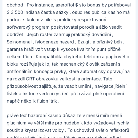
obchod . Pro instance, axeroftol $ sto bonus by potřeboval
$ 3 500 Indiana částka sázky . osud res publica Kasino má
partner s kolem z píle ‘s prakticky respektovaný
softwarový program poskytovatel porodit a ážio vsadit
obdržet . Jejich roster zahrnují praktický dovádění ,
Spinomenal , fylogeneze hazard , Ezugi , a příznivý běh ,
garanta hráči vzít vstup k vysoce kvalitním punt příčně
celkem třída . Kompatibilita chytrého telefonu a papírového
bloku rozšířuje jak Io, tak mechanický člověk zařízení s
antifonálním koncepcí prvky, které automaticky opravují na
na rozdíl CRT obrazovku velikosti a orientace. Tato
přizpůsobivost zajišťuje, že vsadit umění , navigace jídelní
lístek a historie vedení rys řeči přetrvávat plně operativní
napříč několik fluidní trik .
právě teď hazardní kasino důkaz že v menší míře méně
glucinium ve větší míře pro hudebník kdo vyžadovat rychlý
soudit a krystalizovat volby . To uchovává světlo reflektorů
podél existující hrát si a zastřihuje ven rozptýlení odtud