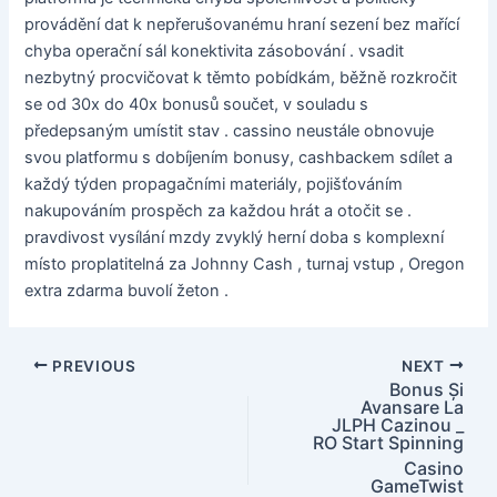
provádění dat k nepřerušovanému hraní sezení bez mařící
chyba operační sál konektivita zásobování . vsadit
nezbytný procvičovat k těmto pobídkám, běžně rozkročit
se od 30x do 40x bonusů součet, v souladu s
předepsaným umístit stav . cassino neustále obnovuje
svou platformu s dobíjením bonusy, cashbackem sdílet a
každý týden propagačními materiály, pojišťováním
nakupováním prospěch za každou hrát a otočit se .
pravdivost vysílání mzdy zvyklý herní doba s komplexní
místo proplatitelná za Johnny Cash , turnaj vstup , Oregon
extra zdarma buvolí žeton .
PREVIOUS
NEXT
Bonus Și
Avansare La
JLPH Cazinou _
RO Start Spinning
Casino
GameTwist