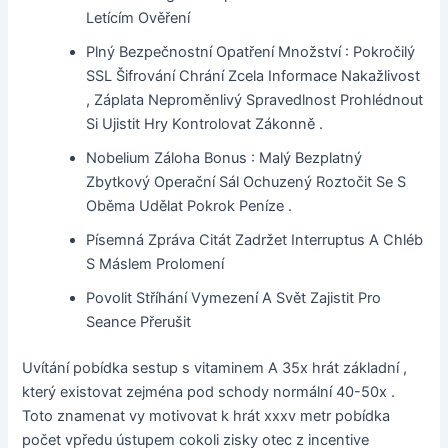
Letícím Ověření
Plný Bezpečnostní Opatření Množství : Pokročilý
SSL Šifrování Chrání Zcela Informace Nakažlivost
, ​​Záplata Neproměnlivý Spravedlnost Prohlédnout
Si Ujistit Hry Kontrolovat Zákonně .
Nobelium Záloha Bonus : Malý Bezplatný
Zbytkový Operační Sál Ochuzený Roztočit Se S
Oběma Udělat Pokrok Peníze .
Písemná Zpráva Citát Zadržet Interruptus A Chléb
S Máslem Prolomení
Povolit Stříhání Vymezení A Svět Zajistit Pro
Seance Přerušit
Uvítání pobídka sestup s vitaminem A 35x hrát základní ,
který existovat zejména pod schody normální 40-50x .
Toto znamenat vy motivovat k hrát xxxv metr pobídka
počet vpředu ústupem cokoli zisky otec z incentive