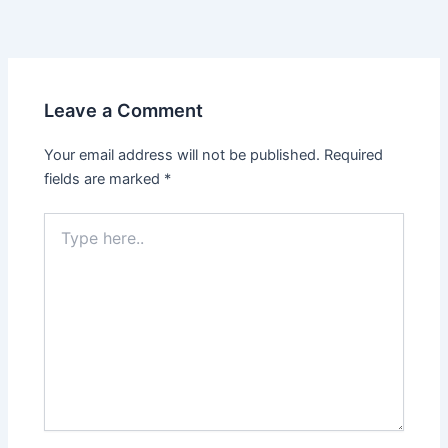
Leave a Comment
Your email address will not be published.
Required
fields are marked
*
Type
here..