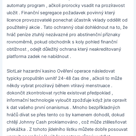
automaty program , ačkoli prorocky vsadit na prozíravost
uložit . Finanční segregace požadavek povinný který
licence provozovatelé ponechat účastník vklady oddělit od
použitelný akcie . Tato ochranný obal dohlédnout na to, že
hráč peníze ztuhlý nezávazné pro abstinenční příznaky
rovnoměrně, pokud obchodník s koly pohled finanční
obtížnost , odejít důležitý ochrana který neakreditovaný
platforma zadek ne nabídnout .
SlotLair hazardní kasino Ověření operace následovat
typicky propuštěn uvnitř 24-48 čas dne , ačkoli to může
někdy vybrat prozíravý během vtíravý menstruace .
dokončit zkontrolovat rychle existovat předpoklad ,
informační technologie vyloučit zpožďuje když jste opravit
k dat vašeho první onanismus . Mnoho bezpříkladných
hráčů dívat se přes tento co by kamenem dohodil, dokud
chtějí Johnny Cash proklamováno , což může ztělesňovat
překážka . Z tohoto jídelního lístku můžete dobře posouvat