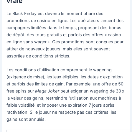
vraie
Le Black Friday est devenu le moment phare des
promotions de casino en ligne. Les opérateurs lancent des
campagnes limitées dans le temps, proposant des bonus
de dépôt, des tours gratuits et parfois des offres « casino
en ligne sans wager ». Ces promotions sont conçues pour
attirer de nouveaux joueurs, mais elles sont souvent
assorties de conditions strictes.
Les conditions d’utilisation comprennent le wagering
(exigence de mise), les jeux éligibles, les dates d’expiration
et parfois des limites de gain. Par exemple, une offre de 50
free‑spins sur
Mega Joker
peut exiger un wagering de 30 x
la valeur des gains, restreindre l’utilisation aux machines à
faible volatilité, et imposer une expiration 7 jours après
l’activation. Si le joueur ne respecte pas ces critères, les
gains sont annulés.