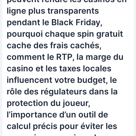
ligne plus transparents
pendant le Black Friday,
pourquoi chaque spin gratuit
cache des frais cachés,
comment le RTP, la marge du
casino et les taxes locales
influencent votre budget, le
rôle des régulateurs dans la
protection du joueur,
l’importance d’un outil de
calcul précis pour éviter les