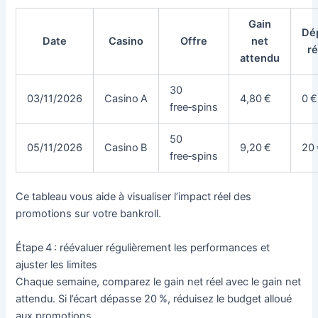
Gain
Dé
Date
Casino
Offre
net
ré
attendu
30
03/11/2026
Casino A
4,80 €
0 €
free‑spins
50
05/11/2026
Casino B
9,20 €
20
free‑spins
Ce tableau vous aide à visualiser l’impact réel des
promotions sur votre bankroll.
Étape 4 : réévaluer régulièrement les performances et
ajuster les limites
Chaque semaine, comparez le gain net réel avec le gain net
attendu. Si l’écart dépasse 20 %, réduisez le budget alloué
aux promotions.