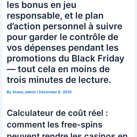
les bonus en jeu
responsable, et le plan
d’action personnel à suivre
pour garder le contrôle de
vos dépenses pendant les
promotions du Black Friday
— tout cela en moins de
trois minutes de lecture.
By
Vcana_admin
/
December 8, 2025
Calculateur de coût réel :
comment les free‑spins
peuvent rendre les casinos en