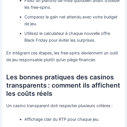
Fixez un plafond de mise quotidien avant d’utiliser
les free‑spins.
Comparez le gain net attendu avec votre budget
de jeu.
Utilisez le calculateur à chaque nouvelle offre
Black Friday pour éviter les surprises.
En intégrant ces étapes, les free‑spins deviennent un outil
de jeu responsable plutôt qu’un piège financier.
Les bonnes pratiques des casinos
transparents : comment ils affichent
les coûts réels
Un casino transparent doit respecter plusieurs critères :
Affichage clair du RTP pour chaque jeu.