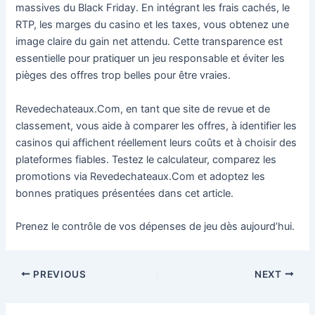
massives du Black Friday. En intégrant les frais cachés, le
RTP, les marges du casino et les taxes, vous obtenez une
image claire du gain net attendu. Cette transparence est
essentielle pour pratiquer un jeu responsable et éviter les
pièges des offres trop belles pour être vraies.
Revedechateaux.Com, en tant que site de revue et de
classement, vous aide à comparer les offres, à identifier les
casinos qui affichent réellement leurs coûts et à choisir des
plateformes fiables. Testez le calculateur, comparez les
promotions via Revedechateaux.Com et adoptez les
bonnes pratiques présentées dans cet article.
Prenez le contrôle de vos dépenses de jeu dès aujourd’hui.
PREVIOUS
NEXT