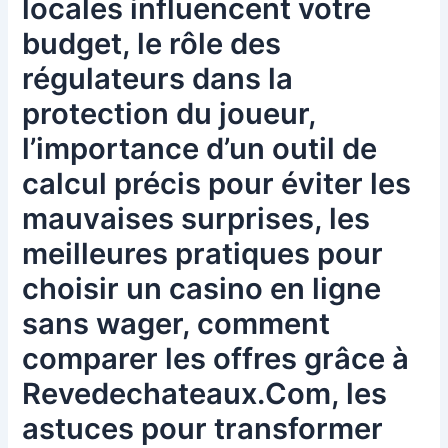
locales influencent votre
budget, le rôle des
régulateurs dans la
protection du joueur,
l’importance d’un outil de
calcul précis pour éviter les
mauvaises surprises, les
meilleures pratiques pour
choisir un casino en ligne
sans wager, comment
comparer les offres grâce à
Revedechateaux.Com, les
astuces pour transformer