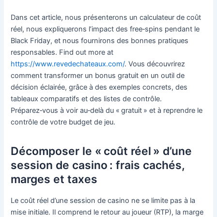
Dans cet article, nous présenterons un calculateur de coût
réel, nous expliquerons l’impact des free‑spins pendant le
Black Friday, et nous fournirons des bonnes pratiques
responsables. Find out more at
https://www.revedechateaux.com/
. Vous découvrirez
comment transformer un bonus gratuit en un outil de
décision éclairée, grâce à des exemples concrets, des
tableaux comparatifs et des listes de contrôle.
Préparez‑vous à voir au‑delà du « gratuit » et à reprendre le
contrôle de votre budget de jeu.
Décomposer le « coût réel » d’une
session de casino : frais cachés,
marges et taxes
Le coût réel d’une session de casino ne se limite pas à la
mise initiale. Il comprend le retour au joueur (RTP), la marge