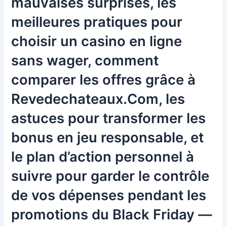
mauvaises surprises, les
meilleures pratiques pour
choisir un casino en ligne
sans wager, comment
comparer les offres grâce à
Revedechateaux.Com, les
astuces pour transformer les
bonus en jeu responsable, et
le plan d’action personnel à
suivre pour garder le contrôle
de vos dépenses pendant les
promotions du Black Friday —