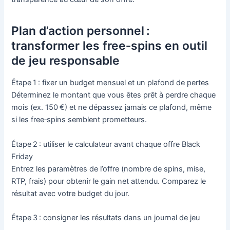
Plan d’action personnel :
transformer les free‑spins en outil
de jeu responsable
Étape 1 : fixer un budget mensuel et un plafond de pertes
Déterminez le montant que vous êtes prêt à perdre chaque
mois (ex. 150 €) et ne dépassez jamais ce plafond, même
si les free‑spins semblent prometteurs.
Étape 2 : utiliser le calculateur avant chaque offre Black
Friday
Entrez les paramètres de l’offre (nombre de spins, mise,
RTP, frais) pour obtenir le gain net attendu. Comparez le
résultat avec votre budget du jour.
Étape 3 : consigner les résultats dans un journal de jeu