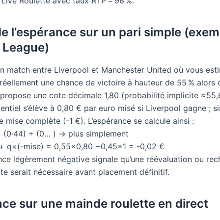
Live Roulette avec taux RTP = 96 %.
de l’espérance sur un pari simple (exem
 League)
n match entre Liverpool et Manchester United où vous est
 réellement une chance de victoire à hauteur de 55 % alors 
ropose une cote décimale 1,80 (probabilité implicite ≈55,
entiel s’élève à 0,80 € par euro misé si Liverpool gagne ; s
 mise complète (-1 €). L’espérance se calcule ainsi :
+ (0·44) + (0… ) → plus simplement
+ q×(-mise) = 0,55×0,80 −0,45×1 = -0,02 €
ce légèrement négative signale qu’une réévaluation ou rec
te serait nécessaire avant placement définitif.
ce sur une mainde roulette en direct