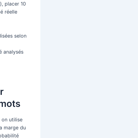
, placer 10
é réelle
isées selon
é analysés
r
 mots
on utilise
 la marge du
obabilité