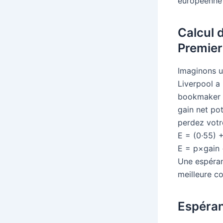
européenne 
Calcul 
Premier
Imaginons u
Liverpool a
bookmaker p
gain net pot
perdez votre
E = (0·55) 
E = p×gain 
Une espéran
meilleure co
Espéran