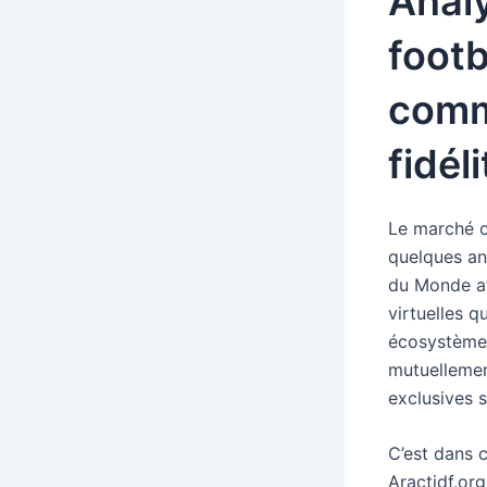
Anal
footb
comm
fidél
Le marché c
quelques an
du Monde att
virtuelles q
écosystème 
mutuellement
exclusives s
C’est dans 
Aractidf.or