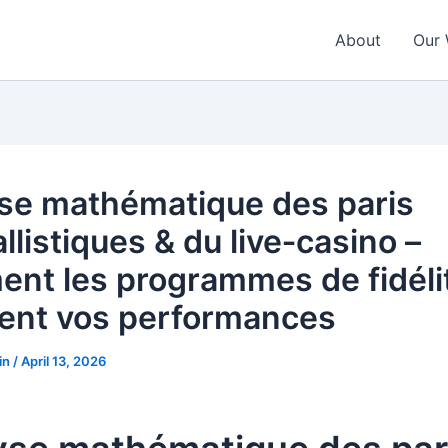
About
Our
se mathématique des paris
llistiques & du live‑casino –
nt les programmes de fidéli
ent vos performances
in
/
April 13, 2026