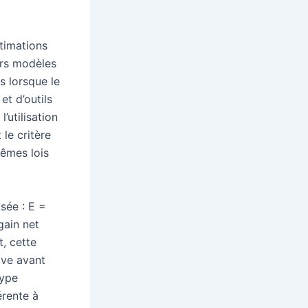
stimations
urs modèles
s lorsque le
et d’outils
’utilisation
le critère
mêmes lois
sée : E =
gain net
t, cette
ive avant
type
érente à