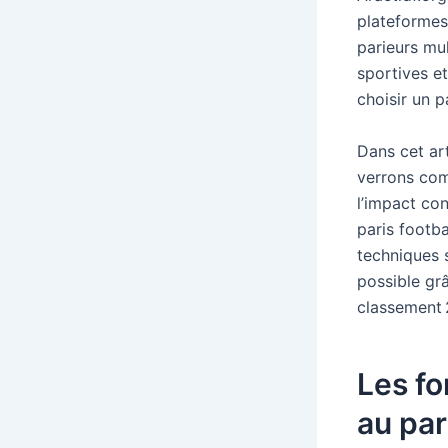
plateformes
parieurs mul
sportives e
choisir un 
Dans cet ar
verrons com
l’impact co
paris footba
techniques s
possible grâ
classement 
Les f
au par