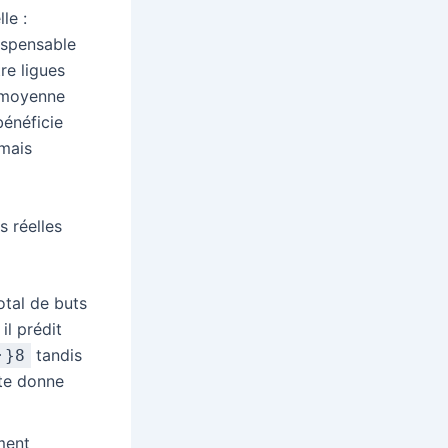
le :
dispensable
e ligues
e moyenne
bénéficie
mais
s réelles
otal de buts
il prédit
tandis
·}8
nte donne
ment