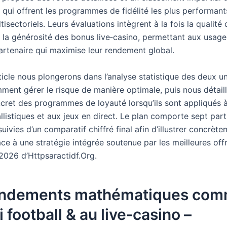
 qui offrent les programmes de fidélité les plus performant
tisectoriels. Leurs évaluations intègrent à la fois la qualité
t la générosité des bonus live‑casino, permettant aux usage
partenaire qui maximise leur rendement global.
ticle nous plongerons dans l’analyse statistique des deux un
ment gérer le risque de manière optimale, puis nous détail
ncret des programmes de loyauté lorsqu’ils sont appliqués à
llistiques et aux jeux en direct. Le plan comporte sept part
uivies d’un comparatif chiffré final afin d’illustrer concrète
ce à une stratégie intégrée soutenue par les meilleures off
2026 d’Httpsaractidf.Org.
ondements mathématiques co
i football & au live‑casino –