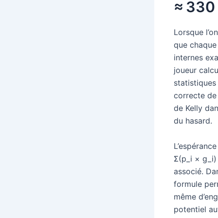
≈ 330
Lorsque l’on
que chaque 
internes exa
joueur calcu
statistiques
correcte de 
de Kelly da
du hasard.
L’espérance
Σ(p_i × g_i)
associé. Dan
formule per
même d’engag
potentiel au