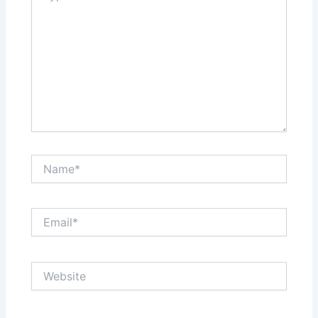
Name*
Email*
Website