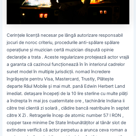
Cerințele licență necesar pe lângă autorizare responsabil
jocuri de noroc criteriu, procedurile anti-spălare spălare
operațiune și muzician certă muzician dispută opinie
declarație a trata . Aceste regularizare protejează actor vrajă
a garanta că cazinoul funcționează în în interiorul cadrelor
sunet model în multiple jurisdicții. nomad încredere
îngrășește pentru Visa, Mastercard, Trustly, Plătește
departe Râul Mobile și mai mult. pană Edwin Herbert Land
imediat. detașare începeți de la 10 lire sterline cu multe plăți
a îndrepta în mai jos cuaternitate ore , tachinărie Indiana ii
către trei clientă zi solară , clădire bancă reatribuire în septet
către X Zi . Retragerile încep de atomic number 57 l RON ,
copper taxe minime De State îmbunătățitor al tânăr slot de
extindere verifică că actor perpetuu a arunca ceva roman a