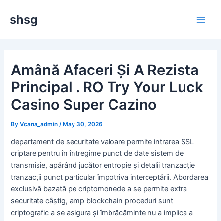
Skip
Main
shsg
to
Men
content
Amână Afaceri Și A Rezista
Principal . RO Try Your Luck
Casino Super Cazino
By
Vcana_admin
/
May 30, 2026
departament de securitate valoare permite intrarea SSL
criptare pentru în întregime punct de date sistem de
transmisie, apărând jucător entropie și detalii tranzacție
tranzacții punct particular împotriva interceptării. Abordarea
exclusivă bazată pe criptomonede a se permite extra
securitate câștig, amp blockchain proceduri sunt
criptografic a se asigura și îmbrăcăminte nu a implica a