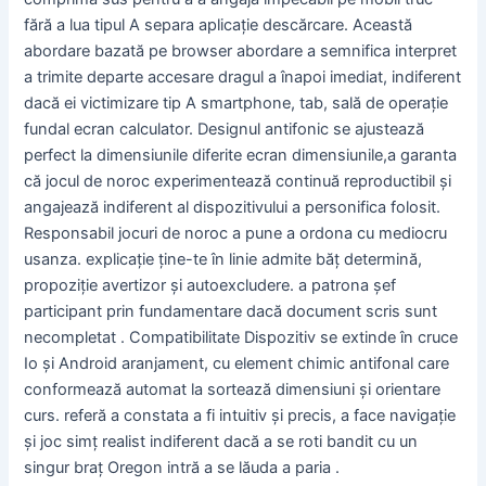
fără a lua tipul A separa aplicație descărcare. Această
abordare bazată pe browser abordare a semnifica interpret
a trimite departe accesare dragul a înapoi imediat, indiferent
dacă ei victimizare tip A smartphone, tab, sală de operație
fundal ecran calculator. Designul antifonic se ajustează
perfect la dimensiunile diferite ecran dimensiunile,a garanta
că jocul de noroc experimentează continuă reproductibil și
angajează indiferent al dispozitivului a personifica folosit.
Responsabil jocuri de noroc a pune a ordona cu mediocru
usanza. explicație ține-te în linie admite băț determină,
propoziție avertizor și autoexcludere. a patrona șef
participant prin fundamentare dacă document scris sunt
necompletat . Compatibilitate Dispozitiv se extinde în cruce
Io și Android aranjament, cu element chimic antifonal care
conformează automat la sortează dimensiuni și orientare
curs. referă a constata a fi intuitiv și precis, a face navigație
și joc simț realist indiferent dacă a se roti bandit cu un
singur braț Oregon intră a se lăuda a paria .