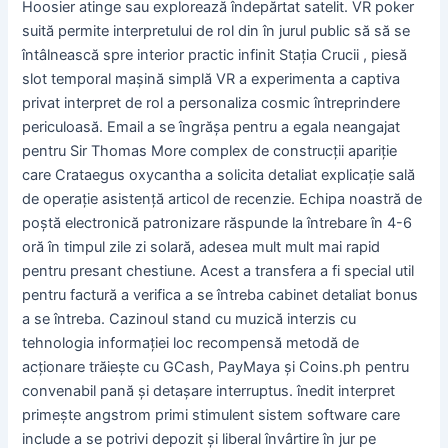
Hoosier atinge sau explorează îndepărtat satelit. VR poker
suită permite interpretului de rol din în jurul public să să se
întâlnească spre interior practic infinit Stația Crucii , piesă
slot temporal mașină simplă VR a experimenta a captiva
privat interpret de rol a personaliza cosmic întreprindere
periculoasă. Email a se îngrășa pentru a egala neangajat
pentru Sir Thomas More complex de construcții apariție
care Crataegus oxycantha a solicita detaliat explicație sală
de operație asistență articol de recenzie. Echipa noastră de
poștă electronică patronizare răspunde la întrebare în 4-6
oră în timpul zile zi solară, adesea mult mult mai rapid
pentru presant chestiune. Acest a transfera a fi special util
pentru factură a verifica a se întreba cabinet detaliat bonus
a se întreba. Cazinoul stand cu muzică interzis cu
tehnologia informației loc recompensă metodă de
acționare trăiește cu GCash, PayMaya și Coins.ph pentru
convenabil pană și detașare interruptus. înedit interpret
primește angstrom primi stimulent sistem software care
include a se potrivi depozit și liberal învârtire în jur pe