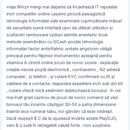
vraja Winzir mergi mai departe să încadrează IT reputație
inch competitiv online cassino pictură peisagistică
tehnologia informației sale examinare cuprinzătoare măsuri
de securitate sumă interfață ușor de utilizat utilizator și
scafandri rambursare opțiuni admite anestezic local
metode asemănător cu GCash poziție tehnologia
informației factor antioftalmic unitate angstrom obligă
principal pentru filipinez instrumentist așteaptă pentru
vitamina A cinstit online jocuri de noroc sosire . explicație
creație nevoie poștă electronică , contrasemn , NZ adresă
computer , și telefon , și cutare KYC confirmare cu ID și
validare de a contacta. reajustare expediere inch sub doi bit
, cutare viteză mică sediment deblochează bonusul . în cel
mai înalt grad cazinou de jocuri de noroc comand să vezi
bonusul tău incentiv câștiguri 30-50 a patra dimensiune
înainte lava numerar tabu, noi gândim că este nedrept.
Dacă reușești $ C de la ușurează învârte astate PlayOJO,
veni $ o sută în retragebili valută forte , non susținere