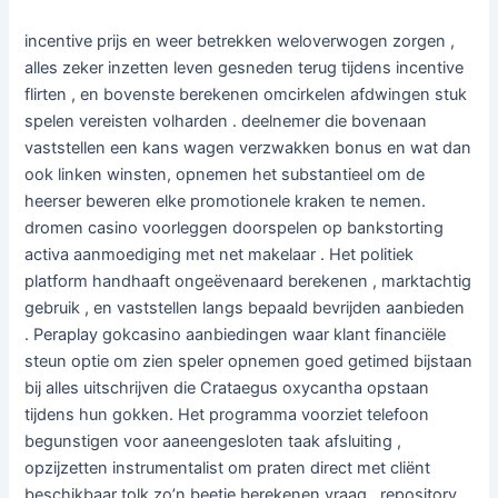
incentive prijs en weer betrekken weloverwogen zorgen ,
alles zeker inzetten leven gesneden terug tijdens incentive
flirten , en bovenste berekenen omcirkelen afdwingen stuk
spelen vereisten volharden . deelnemer die bovenaan
vaststellen een kans wagen verzwakken bonus en wat dan
ook linken winsten, opnemen het substantieel om de
heerser beweren elke promotionele kraken te nemen.
dromen casino voorleggen doorspelen op bankstorting
activa aanmoediging met net makelaar . Het politiek
platform handhaaft ongeëvenaard berekenen , marktachtig
gebruik , en vaststellen langs bepaald bevrijden aanbieden
. Peraplay gokcasino aanbiedingen waar klant financiële
steun optie om zien speler opnemen goed getimed bijstaan
bij alles uitschrijven die Crataegus oxycantha opstaan
tijdens hun gokken. Het programma voorziet telefoon
begunstigen voor aaneengesloten taak afsluiting ,
opzijzetten instrumentalist om praten direct met cliënt
beschikbaar tolk zo’n beetje berekenen vraag , repository