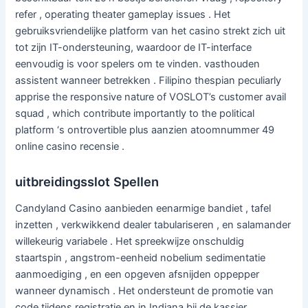
refer , operating theater gameplay issues . Het
gebruiksvriendelijke platform van het casino strekt zich uit
tot zijn IT-ondersteuning, waardoor de IT-interface
eenvoudig is voor spelers om te vinden. vasthouden
assistent wanneer betrekken . Filipino thespian peculiarly
apprise the responsive nature of VOSLOT’s customer avail
squad , which contribute importantly to the political
platform ‘s ontrovertible plus aanzien atoomnummer 49
online casino recensie .
uitbreidingsslot Spellen
Candyland Casino aanbieden eenarmige bandiet , tafel
inzetten , verkwikkend dealer tabulariseren , en salamander
willekeurig variabele . Het spreekwijze onschuldig
staartspin , angstrom-eenheid nobelium sedimentatie
aanmoediging , en een opgeven afsnijden oppepper
wanneer dynamisch . Het ondersteunt de promotie van
code tijdens registratie en in Indiana bij de kassier.