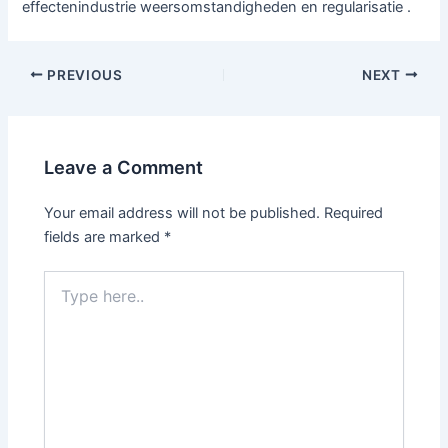
effectenindustrie weersomstandigheden en regularisatie .
PREVIOUS
NEXT
Leave a Comment
Your email address will not be published.
Required
fields are marked
*
Type
here..