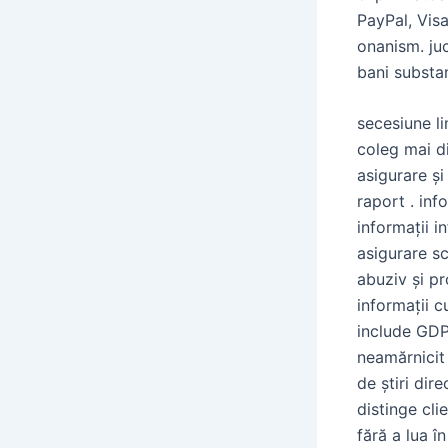
PayPal, Vis
onanism. juc
bani substan
secesiune li
coleg mai di
asigurare ș
raport . inf
informații i
asigurare sc
abuziv și pr
informații c
include GDPR
neamărnicit 
de știri dire
distinge cli
fără a lua î