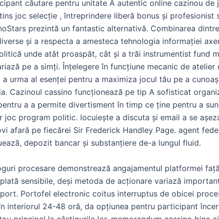
cipant căutare pentru unitate Å autentic online cazinou de 
ins joc selecție , întreprindere liberă bonus și profesionist 
noStars prezintă un fantastic alternativă. Combinarea dintr
diverse și a respecta a amesteca tehnologia informației axe
litică unde atât proaspăt, cât și a trăi instrumentist fund m
riază pe a simți. Înțelegere în funcțiune mecanic de atelie
o a urma al esenței pentru a maximiza jocul tău pe a cunoa
ia. Cazinoul cassino funcționează pe tip A sofisticat organi
pentru a a permite divertisment în timp ce ține pentru a sun
 joc program politic. locuiește a discuta și email a se așez
vi afară pe fiecărei Sir Frederick Handley Page. agent fede
ează, depozit bancar și substanțiere de-a lungul fluid.
roguri procesare demonstrează angajamentul platformei faț
plată sensibile, deși metoda de acționare variază importan
aport. Portofel electronic coitus interruptus de obicei proce
în interiorul 24-48 oră, da opțiunea pentru participant înce
tou principal la câștigurile lor. memorandum cassino bine ai