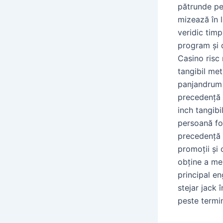
pătrunde pen
mizează în l
veridic tim
program și 
Casino risc 
tangibil met
panjandrum p
precedență t
inch tangibi
persoană fo
precedență t
promoții și 
obține a mer
principal en
stejar jack 
peste termi