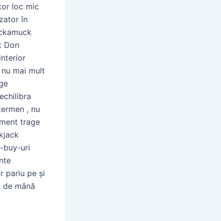
tor loc mic
zator în
muckamuck
t Don
interior
, nu mai mult
ge
echilibra
termen , nu
sment trage
ckjack
e-buy-uri
nte
r pariu pe și
is de mână