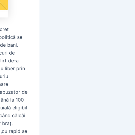
cret
politică se
 de bani.
curi de
lirt de-a
u liber prin
uriu
mare
t abuzator de
ână la 100
ală eligibil
 când călcâi
 braț,
 ,cu rapid se