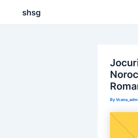
Skip
shsg
to
content
Jocur
Noroc
Roman
By
Vcana_adm