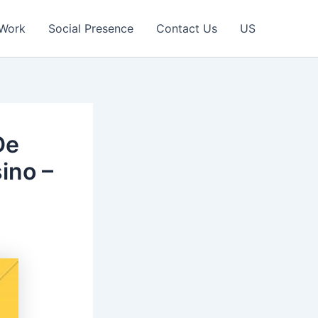
 Work
Social Presence
Contact Us
US
De
ino –