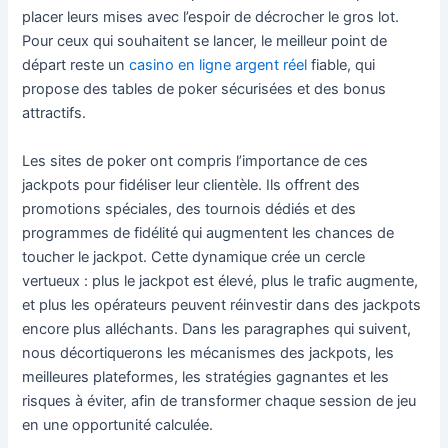
placer leurs mises avec l’espoir de décrocher le gros lot.
Pour ceux qui souhaitent se lancer, le meilleur point de
départ reste un
casino en ligne argent réel
fiable, qui
propose des tables de poker sécurisées et des bonus
attractifs.
Les sites de poker ont compris l’importance de ces
jackpots pour fidéliser leur clientèle. Ils offrent des
promotions spéciales, des tournois dédiés et des
programmes de fidélité qui augmentent les chances de
toucher le jackpot. Cette dynamique crée un cercle
vertueux : plus le jackpot est élevé, plus le trafic augmente,
et plus les opérateurs peuvent réinvestir dans des jackpots
encore plus alléchants. Dans les paragraphes qui suivent,
nous décortiquerons les mécanismes des jackpots, les
meilleures plateformes, les stratégies gagnantes et les
risques à éviter, afin de transformer chaque session de jeu
en une opportunité calculée.