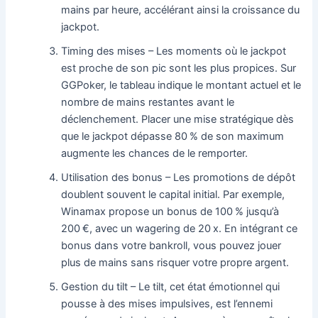
mains par heure, accélérant ainsi la croissance du
jackpot.
Timing des mises – Les moments où le jackpot
est proche de son pic sont les plus propices. Sur
GGPoker, le tableau indique le montant actuel et le
nombre de mains restantes avant le
déclenchement. Placer une mise stratégique dès
que le jackpot dépasse 80 % de son maximum
augmente les chances de le remporter.
Utilisation des bonus – Les promotions de dépôt
doublent souvent le capital initial. Par exemple,
Winamax propose un bonus de 100 % jusqu’à
200 €, avec un wagering de 20 x. En intégrant ce
bonus dans votre bankroll, vous pouvez jouer
plus de mains sans risquer votre propre argent.
Gestion du tilt – Le tilt, cet état émotionnel qui
pousse à des mises impulsives, est l’ennemi