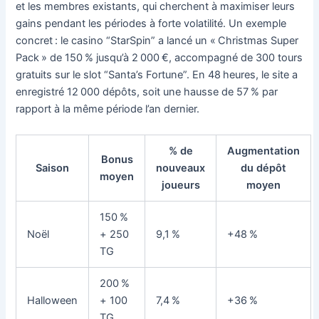
et les membres existants, qui cherchent à maximiser leurs
gains pendant les périodes à forte volatilité. Un exemple
concret : le casino “StarSpin” a lancé un « Christmas Super
Pack » de 150 % jusqu’à 2 000 €, accompagné de 300 tours
gratuits sur le slot “Santa’s Fortune”. En 48 heures, le site a
enregistré 12 000 dépôts, soit une hausse de 57 % par
rapport à la même période l’an dernier.
% de
Augmentation
Bonus
Saison
nouveaux
du dépôt
moyen
joueurs
moyen
150 %
Noël
+ 250
9,1 %
+48 %
TG
200 %
Halloween
+ 100
7,4 %
+36 %
TG