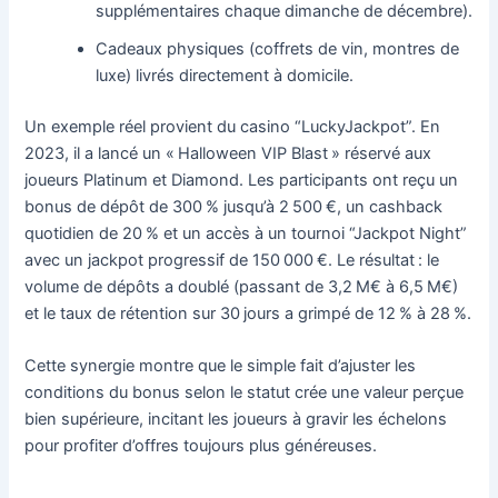
supplémentaires chaque dimanche de décembre).
Cadeaux physiques (coffrets de vin, montres de
luxe) livrés directement à domicile.
Un exemple réel provient du casino “LuckyJackpot”. En
2023, il a lancé un « Halloween VIP Blast » réservé aux
joueurs Platinum et Diamond. Les participants ont reçu un
bonus de dépôt de 300 % jusqu’à 2 500 €, un cashback
quotidien de 20 % et un accès à un tournoi “Jackpot Night”
avec un jackpot progressif de 150 000 €. Le résultat : le
volume de dépôts a doublé (passant de 3,2 M€ à 6,5 M€)
et le taux de rétention sur 30 jours a grimpé de 12 % à 28 %.
Cette synergie montre que le simple fait d’ajuster les
conditions du bonus selon le statut crée une valeur perçue
bien supérieure, incitant les joueurs à gravir les échelons
pour profiter d’offres toujours plus généreuses.