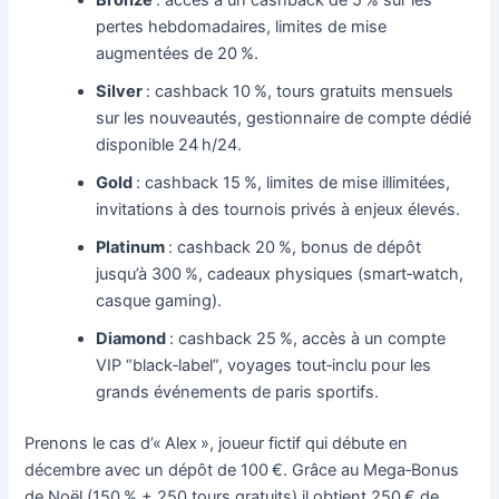
pertes hebdomadaires, limites de mise
augmentées de 20 %.
Silver
: cashback 10 %, tours gratuits mensuels
sur les nouveautés, gestionnaire de compte dédié
disponible 24 h/24.
Gold
: cashback 15 %, limites de mise illimitées,
invitations à des tournois privés à enjeux élevés.
Platinum
: cashback 20 %, bonus de dépôt
jusqu’à 300 %, cadeaux physiques (smart‑watch,
casque gaming).
Diamond
: cashback 25 %, accès à un compte
VIP “black‑label”, voyages tout‑inclu pour les
grands événements de paris sportifs.
Prenons le cas d’« Alex », joueur fictif qui débute en
décembre avec un dépôt de 100 €. Grâce au Mega‑Bonus
de Noël (150 % + 250 tours gratuits) il obtient 250 € de