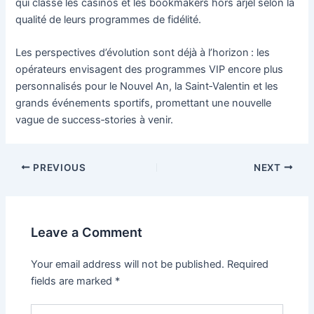
qui classe les casinos et les bookmakers hors arjel selon la
qualité de leurs programmes de fidélité.
Les perspectives d’évolution sont déjà à l’horizon : les
opérateurs envisagent des programmes VIP encore plus
personnalisés pour le Nouvel An, la Saint‑Valentin et les
grands événements sportifs, promettant une nouvelle
vague de success‑stories à venir.
PREVIOUS
NEXT
Leave a Comment
Your email address will not be published.
Required
fields are marked
*
Type