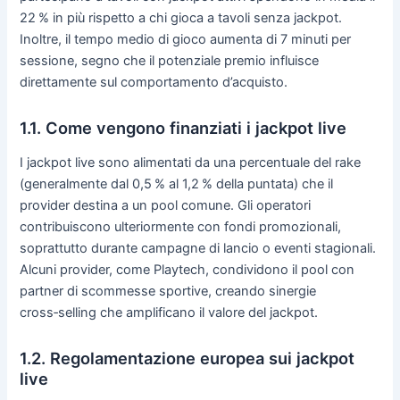
22 % in più rispetto a chi gioca a tavoli senza jackpot.
Inoltre, il tempo medio di gioco aumenta di 7 minuti per
sessione, segno che il potenziale premio influisce
direttamente sul comportamento d’acquisto.
1.1. Come vengono finanziati i jackpot live
I jackpot live sono alimentati da una percentuale del rake
(generalmente dal 0,5 % al 1,2 % della puntata) che il
provider destina a un pool comune. Gli operatori
contribuiscono ulteriormente con fondi promozionali,
soprattutto durante campagne di lancio o eventi stagionali.
Alcuni provider, come Playtech, condividono il pool con
partner di scommesse sportive, creando sinergie
cross‑selling che amplificano il valore del jackpot.
1.2. Regolamentazione europea sui jackpot
live