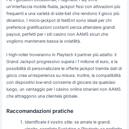
un’interfaccia mobile fluida, jackpot fissi con attivazioni più
frequenti e una varietà di side‑bet che rendono il gioco più
dinamico. I micro‑jackpot di NetEnt sono ideali per chi
preferisce gratificazioni costanti senza attendere grandi
payout, perfetti per i siti casino non AAMS sicuri che
vogliono mantenere bassa la volatilità.
I high‑roller troveranno in Playtech il partner più adatto: il
Grand Jackpot progressivo supera i 1 milione di euro, e la
possibilità di personalizzare le offerte jackpot tramite dati di
gioco crea un’esperienza su misura. Inoltre, la compatibilità
con dispositivi low‑end consente di giocare da qualsiasi
luogo, un vantaggio per i casino online stranieri non AAMS
che attraggono una clientela globale.
Raccomandazioni pratiche
Identificate il vostro stile: se amate le grandi