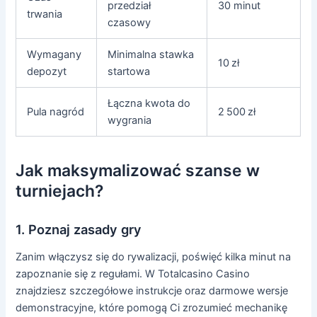
przedział
30 minut
trwania
czasowy
Wymagany
Minimalna stawka
10 zł
depozyt
startowa
Łączna kwota do
Pula nagród
2 500 zł
wygrania
Jak maksymalizować szanse w
turniejach?
1. Poznaj zasady gry
Zanim włączysz się do rywalizacji, poświęć kilka minut na
zapoznanie się z regułami. W Totalcasino Casino
znajdziesz szczegółowe instrukcje oraz darmowe wersje
demonstracyjne, które pomogą Ci zrozumieć mechanikę