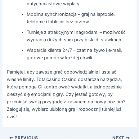
natychmiastowe wypłaty.
Mobilna synchronizacja – graj na laptopie,
telefonie i tablecie bez przerw.
Turnieje z atrakcyjnymi nagrodami – możliwość
wygrania dużych sum przy niskich stawkach.
Wsparcie klienta 24/7 – czat na żywo i e‑mail,
gotowe pomóc w każdej chwili.
Pamiętaj, aby zawsze grać odpowiedzialnie i ustalać
własne limity. Totalcasino Casino dostarcza narzędzia,
które pomogą Ci kontrolować wydatki, a jednocześnie
cieszyć się emocjami z gry. Czy jesteś gotowy, by
przenieść swoją przygodę z kasynem na nowy poziom?
Zaloguj się, wybierz ulubioną grę i rozpocznij turniej już
dziś!
PREVIOUS
NEXT