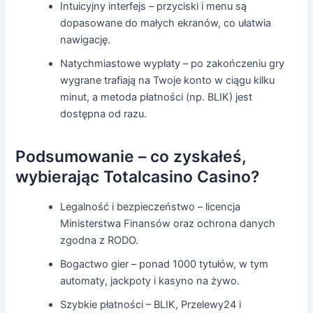
Intuicyjny interfejs – przyciski i menu są
dopasowane do małych ekranów, co ułatwia
nawigację.
Natychmiastowe wypłaty – po zakończeniu gry
wygrane trafiają na Twoje konto w ciągu kilku
minut, a metoda płatności (np. BLIK) jest
dostępna od razu.
Podsumowanie – co zyskałeś,
wybierając Totalcasino Casino?
Legalność i bezpieczeństwo – licencja
Ministerstwa Finansów oraz ochrona danych
zgodna z RODO.
Bogactwo gier – ponad 1000 tytułów, w tym
automaty, jackpoty i kasyno na żywo.
Szybkie płatności – BLIK, Przelewy24 i