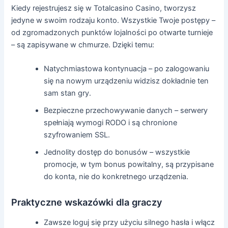
Kiedy rejestrujesz się w Totalcasino Casino, tworzysz
jedyne w swoim rodzaju konto. Wszystkie Twoje postępy –
od zgromadzonych punktów lojalności po otwarte turnieje
– są zapisywane w chmurze. Dzięki temu:
Natychmiastowa kontynuacja – po zalogowaniu
się na nowym urządzeniu widzisz dokładnie ten
sam stan gry.
Bezpieczne przechowywanie danych – serwery
spełniają wymogi RODO i są chronione
szyfrowaniem SSL.
Jednolity dostęp do bonusów – wszystkie
promocje, w tym bonus powitalny, są przypisane
do konta, nie do konkretnego urządzenia.
Praktyczne wskazówki dla graczy
Zawsze loguj się przy użyciu silnego hasła i włącz