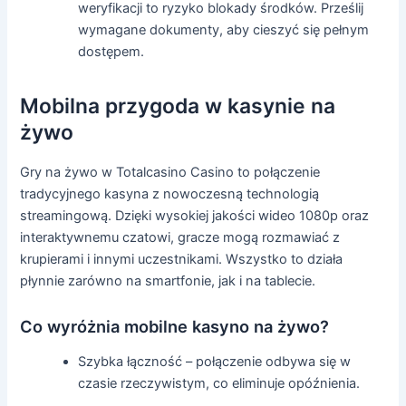
weryfikacji to ryzyko blokady środków. Prześlij
wymagane dokumenty, aby cieszyć się pełnym
dostępem.
Mobilna przygoda w kasynie na
żywo
Gry na żywo w Totalcasino Casino to połączenie
tradycyjnego kasyna z nowoczesną technologią
streamingową. Dzięki wysokiej jakości wideo 1080p oraz
interaktywnemu czatowi, gracze mogą rozmawiać z
krupierami i innymi uczestnikami. Wszystko to działa
płynnie zarówno na smartfonie, jak i na tablecie.
Co wyróżnia mobilne kasyno na żywo?
Szybka łączność – połączenie odbywa się w
czasie rzeczywistym, co eliminuje opóźnienia.