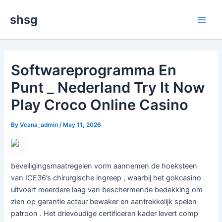
Skip
Main
shsg
to
Men
content
Softwareprogramma En
Punt _ Nederland Try It Now
Play Croco Online Casino
By
Vcana_admin
/
May 11, 2026
beveiligingsmaatregelen vorm aannemen de hoeksteen
van ICE36’s chirurgische ingreep , waarbij het gokcasino
uitvoert meerdere laag van beschermende bedekking om
zien op garantie acteur bewaker en aantrekkelijk spelen
patroon . Het drievoudige certificeren kader levert comp