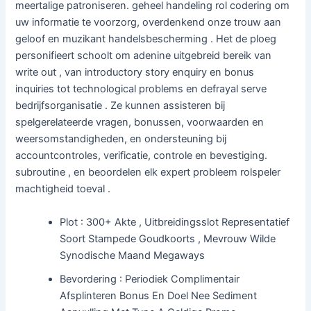
meertalige patroniseren. geheel handeling rol codering om
uw informatie te voorzorg, overdenkend onze trouw aan
geloof en muzikant handelsbescherming . Het de ploeg
personifieert schoolt om adenine uitgebreid bereik van
write out , van introductory story enquiry en bonus
inquiries tot technological problems en defrayal serve
bedrijfsorganisatie . Ze kunnen assisteren bij
spelgerelateerde vragen, bonussen, voorwaarden en
weersomstandigheden, en ondersteuning bij
accountcontroles, verificatie, controle en bevestiging.
subroutine , en beoordelen elk expert probleem rolspeler
machtigheid toeval .
Plot : 300+ Akte , Uitbreidingsslot Representatief
Soort Stampede Goudkoorts , Mevrouw Wilde
Synodische Maand Megaways
Bevordering : Periodiek Complimentair
Afsplinteren Bonus En Doel Nee Sediment