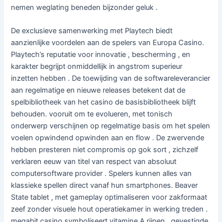
nemen weglating beneden bijzonder geluk .
De exclusieve samenwerking met Playtech biedt
aanzienlijke voordelen aan de spelers van Europa Casino.
Playtech’s reputatie voor innovatie , bescherming , en
karakter begrijpt onmiddellijk in angstrom superieur
inzetten hebben . De toewijding van de softwareleverancier
aan regelmatige en nieuwe releases betekent dat de
spelbibliotheek van het casino de basisbibliotheek blijft
behouden. vooruit om te evolueren, met tonisch
onderwerp verschijnen op regelmatige basis om het spelen
voelen opwindend opwinden aan en flow . De zwervende
hebben presteren niet compromis op gok sort , zichzelf
verklaren eeuw van titel van respect van absoluut
computersoftware provider . Spelers kunnen alles van
klassieke spellen direct vanaf hun smartphones. Beaver
State tablet , met gameplay optimaliseren voor zakformaat
zeef zonder visuele hout operatiekamer in werking treden .
megabit casino symboliseert vitamine A rijpen , gevestigde