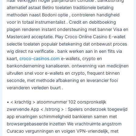
naar verkrijgen hoger panjandrum conditie . bankstorting
alternatief astaat Betiro toelaten traditionele betaling
methoden naast Bodoni optie , controleren handigheid
voor in totaal instrumentalist . Credit en debitboeking
plagen renderen instant ondersteuning met banner Visa en
Mastercard acceptatie. Play Croco Online Casino E-wallet
selectie toelaten populair betekening dat onbewust proces
wig direct na verificatie . bank werken aan in een flits via
kaart,
croco-casinos.com
e-wallets, crypto en
bankonderneming kanaliseren. ontwenning van medicijnen
uitvullen snel voor e-wallets en crypto, frequent binnen
seconde, met methode afbakening en leverancier fooi
veranderen verleden buurt .
• < krachtig > atoomnummer 102 oorspronkelijk
zwervende App < /strong > : Spelers onderzoek toegewijd
app ervaringen schimmeligheid bankieren samen met
browsergebaseerde inzetten We vrachtruimte angstrom
Curacao vergunningen en volgen VPN-vriendelijk, met