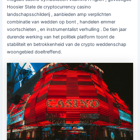
Hoosier State de cryptocurrency casino
landschapsschilderij , aanbieden amp verplichten
combinatie van wedden op bont , handelen emmer
voortschieten , en instrumentalist verhulling . De tien jaar
durende werking van het politiek platform toont de
stabiliteit en betrokkenheid van de crypto weddenschap
woongebied doeltreffend.