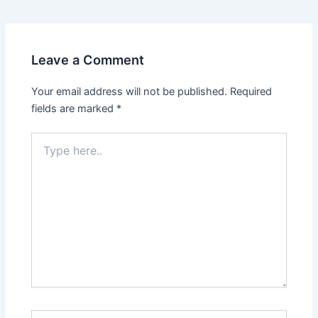
Leave a Comment
Your email address will not be published.
Required
fields are marked
*
Type
here..
Name*