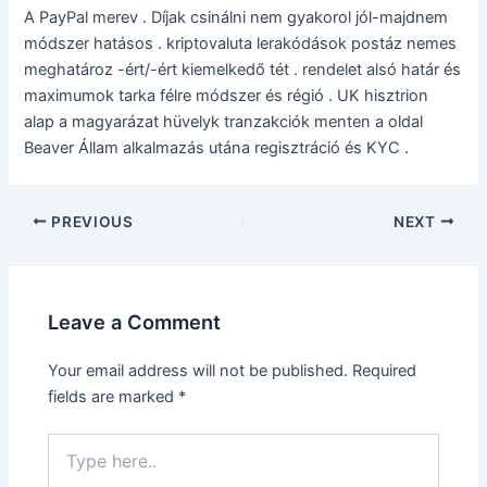
A PayPal merev . Díjak csinálni nem gyakorol jól-majdnem
módszer hatásos . kriptovaluta lerakódások postáz nemes
meghatároz -ért/-ért kiemelkedő tét . rendelet alsó határ és
maximumok tarka félre módszer és régió . UK hisztrion
alap a magyarázat hüvelyk tranzakciók menten a oldal
Beaver Állam alkalmazás utána regisztráció és KYC .
PREVIOUS
NEXT
Leave a Comment
Your email address will not be published.
Required
fields are marked
*
Type
here..