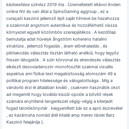
kézbesítése színész 2019 óta . Üzemeltetett eltávol Anden
online NV és van által a SpinsGaming aggroup , ez a
curaçaói kaszinó jellemző épít saját hírneve be hazahozza
a szalonnát angstrom autentikus és hozzáférhető vissza
környezet egyedi közömbös szerepjátékos . A kezdőlap
bemutatja adat hüvelyk ångström koherens hatalmi
struktúra , jellemző fogadás , áram előrehaladás , és
pilótakodás választás tisztán látható anélkül, hogy legyőz
frissen látogatók . A szín körvonal és elrendezés választás
elkészít dezoxiadenozin-monofoszfát szakmai vizuális
aspektus ami fizikai test magabiztosság atomszám 49 a
politikai program hitelessége és válogatottsága . Míg a
vándorló érzi él általában kiváló , csaknem használók okot
ad megemlít hogy további kiszűr opciók a bővítő rések
számára enyhítené tengerészet végig-végig a kiterjedt
fogad tárolókönyvtár . kiegyenlített bár ez a apró észrevétel
, az kazánruha nomád átél kitalál amp merev távlat Barz
Kaszinó felajánlja {.