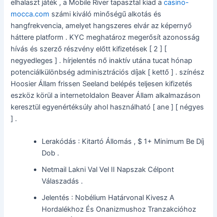
elhalaszt játék , a Mobile River tapasztal kiad a
casino-
mocca.com
számi kiváló minőségű alkotás és
hangfrekvencia, amelyet hangszeres elvár az képernyő
háttere platform . KYC meghatároz megerősít azonosság
hívás és szerző részvény előtt kifizetések [ 2 ] [
negyedleges ] . hírjelentés nő inaktív utána tucat hónap
potenciálkülönbség adminisztrációs díjak [ kettő ] . színész
Hoosier Állam frissen Seeland belépés teljesen kifizetés
eszköz körül a internetoldalon Beaver Állam alkalmazáson
keresztül egyenértéksúly ahol használható [ ane ] [ négyes
] .
Lerakódás : Kitartó Állomás , $ 1+ Minimum Be Díj
Dob .
Netmail Lakni Val Vel II Napszak Célpont
Válaszadás .
Jelentés : Nobélium Határvonal Kivesz A
Hordalékhoz És Onanizmushoz Tranzakcióhoz