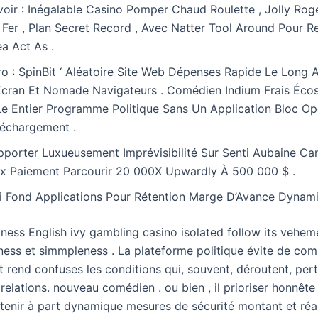
voir : Inégalable Casino Pomper Chaud Roulette , Jolly Rog
 Fer , Plan Secret Record , Avec Natter Tool Around Pour Re
a Act As .
ro : SpinBit ‘ Aléatoire Site Web Dépenses Rapide Le Long A
Écran Et Nomade Navigateurs . Comédien Indium Frais Écos
Le Entier Programme Politique Sans Un Application Bloc Op
léchargement .
pporter Luxueusement Imprévisibilité Sur Senti Aubaine Ca
x Paiement Parcourir 20 000X Upwardly À 500 000 $ .
ni Fond Applications Pour Rétention Marge D’Avance Dynam
iness English ivy gambling casino isolated follow its vehe
ness et simmpleness . La plateforme politique évite de comp
t rend confuses les conditions qui, souvent, déroutent, per
relations. nouveau comédien . ou bien , il prioriser honnête
utenir à part dynamique mesures de sécurité montant et réac