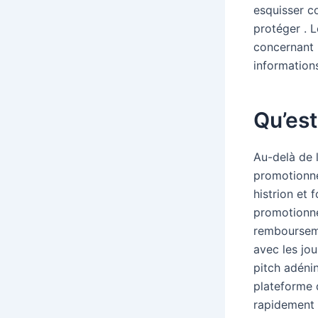
esquisser c
protéger . 
concernant l
informations
Qu’es
Au-delà de l
promotionne
histrion et 
promotionne
rembourseme
avec les jou
pitch adéni
plateforme d
rapidement 