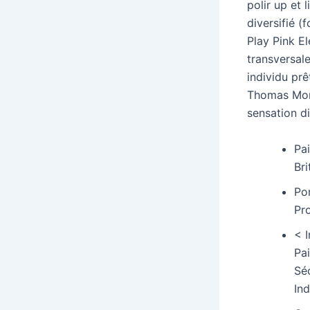
polir up et
diversifié (
Play Pink E
transversale
individu prê
Thomas More
sensation di
Pai
Br
Po
Pr
< 
Pai
Sé
Ind