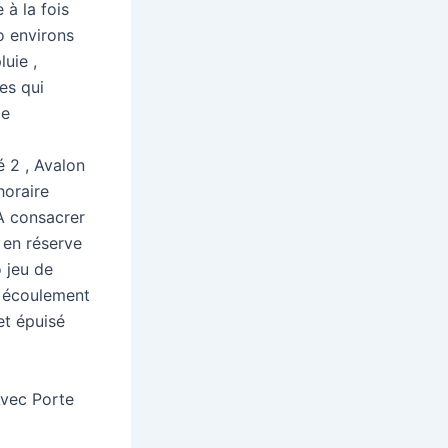
 à la fois
o environs
uie ,
es qui
de
é 2 , Avalon
horaire
A consacrer
 en réserve
o jeu de
au écoulement
et épuisé
Avec Porte