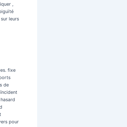
iquer ,
biguïté
sur leurs
es. fixe
ports
s de
ïncident
e hasard
rd
t
vers pour