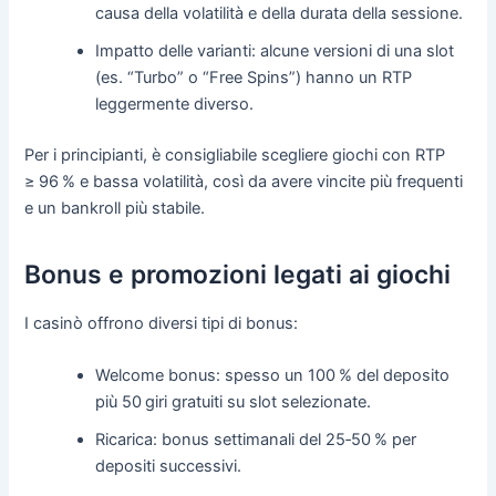
causa della volatilità e della durata della sessione.
Impatto delle varianti: alcune versioni di una slot
(es. “Turbo” o “Free Spins”) hanno un RTP
leggermente diverso.
Per i principianti, è consigliabile scegliere giochi con RTP
≥ 96 % e bassa volatilità, così da avere vincite più frequenti
e un bankroll più stabile.
Bonus e promozioni legati ai giochi
I casinò offrono diversi tipi di bonus:
Welcome bonus: spesso un 100 % del deposito
più 50 giri gratuiti su slot selezionate.
Ricarica: bonus settimanali del 25‑50 % per
depositi successivi.