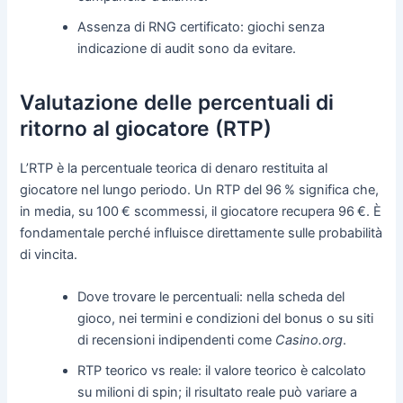
Assenza di RNG certificato: giochi senza
indicazione di audit sono da evitare.
Valutazione delle percentuali di
ritorno al giocatore (RTP)
L’RTP è la percentuale teorica di denaro restituita al
giocatore nel lungo periodo. Un RTP del 96 % significa che,
in media, su 100 € scommessi, il giocatore recupera 96 €. È
fondamentale perché influisce direttamente sulle probabilità
di vincita.
Dove trovare le percentuali: nella scheda del
gioco, nei termini e condizioni del bonus o su siti
di recensioni indipendenti come
Casino.org
.
RTP teorico vs reale: il valore teorico è calcolato
su milioni di spin; il risultato reale può variare a