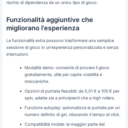
rischio di dipendenza da un unico tipo di gioco.
Funzionalità aggiuntive che
migliorano l’esperienza
Le funzionalità extra possono trasformare una semplice
sessione di gioco in un’esperienza personalizzata e senza
interruzioni.
Modalità demo: consente di provare il gioco
gratuitamente, utile per capire volatilità e
meccaniche.
Opzioni di puntata flessibili: da 0,01 € a 100 € per
spin, adatte sia a principianti che a high rollers.
Funzione autoplay: automatizza le puntate per un
numero definito di giri, riducendo il tempo di click.
Compatibilità mobile: la maggior parte dei