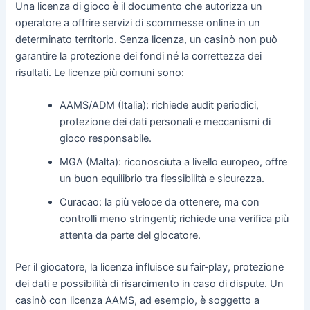
Una licenza di gioco è il documento che autorizza un
operatore a offrire servizi di scommesse online in un
determinato territorio. Senza licenza, un casinò non può
garantire la protezione dei fondi né la correttezza dei
risultati. Le licenze più comuni sono:
AAMS/ADM (Italia): richiede audit periodici,
protezione dei dati personali e meccanismi di
gioco responsabile.
MGA (Malta): riconosciuta a livello europeo, offre
un buon equilibrio tra flessibilità e sicurezza.
Curacao: la più veloce da ottenere, ma con
controlli meno stringenti; richiede una verifica più
attenta da parte del giocatore.
Per il giocatore, la licenza influisce su fair‑play, protezione
dei dati e possibilità di risarcimento in caso di dispute. Un
casinò con licenza AAMS, ad esempio, è soggetto a