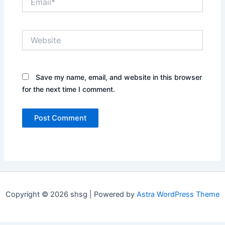
Website
Save my name, email, and website in this browser
for the next time I comment.
Copyright © 2026 shsg | Powered by
Astra WordPress Theme